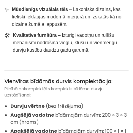
✨
Mūsdienīgs vizuālais tēls
– Lakonisks dizains, kas
lieliski iekļaujas modernā interjerā un izskatās kā no
dizaina žurnāla lappusēm.
🛠️
Kvalitatīva furnitūra
– Izturīgi vadotņu un rullīšu
mehānismi nodrošina vieglu, klusu un vienmērīgu
durvju kustību daudzu gadu garumā.
Vienvīras bīdāmās durvis komplektācija:
Pilnībā nokomplektēts komplekts bīdāmo durvju
uzstādīšanai:
Durvju vērtne
(bez frēzējuma)
Augšējā vadotne
bīdāmajām durvīm: 200 × 3 × 3
cm (hroms)
Apakšējā vadotne
bīdāmajām durvīm: 100 × 1 × 1