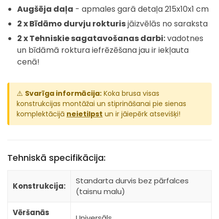
Augšēja daļa
- apmales garā detaļa 215x10x1 cm
2 x Bīdāmo durvju rokturis
jāizvēlās no saraksta
2 x Tehniskie sagatavošanas darbi:
vadotnes
un bīdāmā roktura iefrēzēšana jau ir iekļauta
cenā!
⚠️
Svarīga informācija:
Koka brusa visas
konstrukcijas montāžai un stiprināšanai pie sienas
komplektācijā
neietilpst
un ir jāiepērk atsevišķi!
Tehniskā specifikācija:
Standarta durvis bez pārfalces
Konstrukcija:
(taisnu malu)
Vēršanās
Universāls