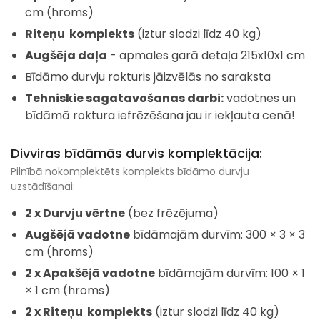
cm (hroms)
Riteņu komplekts
(iztur slodzi līdz 40 kg)
Augšēja daļa
- apmales garā detaļa 215x10x1 cm
Bīdāmo durvju rokturis jāizvēlās no saraksta
Tehniskie sagatavošanas darbi:
vadotnes un
bīdāmā roktura iefrēzēšana jau ir iekļauta cenā!
Divviras bīdāmās durvis komplektācija:
Pilnībā nokomplektēts komplekts bīdāmo durvju
uzstādīšanai:
2 x Durvju vērtne
(bez frēzējuma)
Augšējā vadotne
bīdāmajām durvīm: 300 × 3 × 3
cm (hroms)
2 x Apakšējā vadotne
bīdāmajām durvīm: 100 × 1
× 1 cm (hroms)
2 x Riteņu komplekts
(iztur slodzi līdz 40 kg)