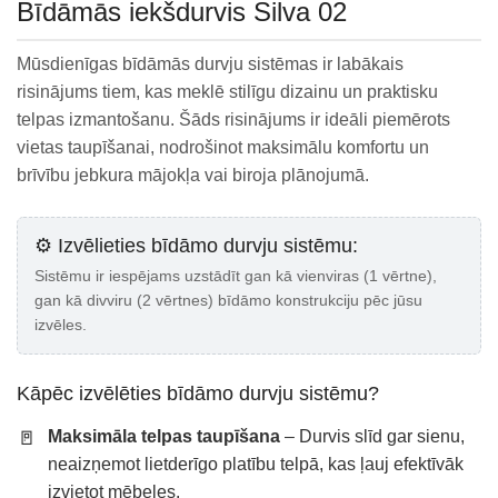
Bīdāmās iekšdurvis Silva 02
Mūsdienīgas bīdāmās durvju sistēmas ir labākais
risinājums tiem, kas meklē stilīgu dizainu un praktisku
telpas izmantošanu. Šāds risinājums ir ideāli piemērots
vietas taupīšanai, nodrošinot maksimālu komfortu un
brīvību jebkura mājokļa vai biroja plānojumā.
⚙️ Izvēlieties bīdāmo durvju sistēmu:
Sistēmu ir iespējams uzstādīt gan kā vienviras (1 vērtne),
gan kā divviru (2 vērtnes) bīdāmo konstrukciju pēc jūsu
izvēles.
Kāpēc izvēlēties bīdāmo durvju sistēmu?
🚪
Maksimāla telpas taupīšana
– Durvis slīd gar sienu,
neaizņemot lietderīgo platību telpā, kas ļauj efektīvāk
izvietot mēbeles.