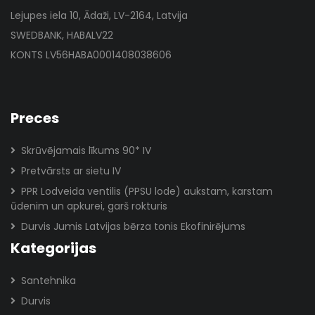
Lejupes iela 10, Ādaži, LV-2164, Latvija
SWEDBANK, HABALV22
KONTS LV56HABA0001408038606
Preces
Skrūvējamais līkums 90* IV
Pretvārsts ar sietu IV
PPR Lodveida ventilis (PPSU lode) aukstam, karstam
ūdenim un apkurei, garš rokturis
Durvis Jumis Latvijas bērza tonis Ekofinirējums
Kategorijas
Santehnika
Durvis