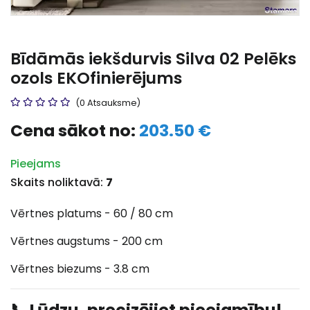
Bīdāmās iekšdurvis Silva 02 Pelēks
ozols EKOfinierējums
(0 Atsauksme)
Cena sākot no:
203.50 €
Pieejams
Skaits noliktavā:
7
Vērtnes platums - 60 / 80 cm
Vērtnes augstums - 200 cm
Vērtnes biezums - 3.8 cm
📞 Lūdzu, precizējiet pieejamību!