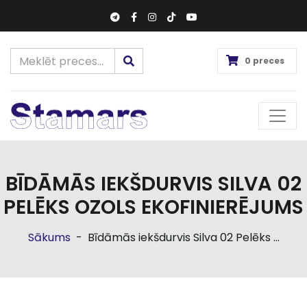
0 preces
BĪDĀMĀS IEKŠDURVIS SILVA 02
PELĒKS OZOLS EKOFINIERĒJUMS
Sākums
-
Bīdāmās iekšdurvis Silva 02 Pelēks ...