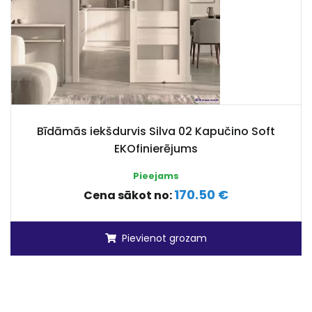
Bīdāmās iekšdurvis Silva 02 Kapučino Soft
EKOfinierējums
Pieejams
170.50 €
Cena sākot no:
Pievienot grozam