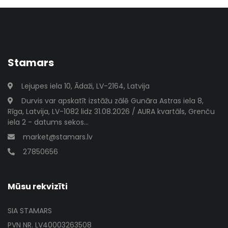
Stamars
Lejupes iela 10, Ādaži, LV-2164, Latvija
Durvis var apskatīt izstāžu zālē Gunāra Astras iela 8,
Rīga, Latvija, LV-1082 lidz 31.08.2026 / AURA kvartāls, Grenču
iela 2 - datums sekos...
market@stamars.lv
27850656
Mūsu rekvizīti
SIA STAMARS
PVN NR. LV40003263508