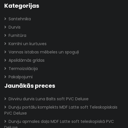
Kategorijas
Santehnika
Durvis
Furnitūra
Kamīni un kurtuves
Vannas istabas mēbeles un spoguļi
Apsildāmās grīdas
Termoizolācija
Pakalpojumi
Jaunākās preces
Divviru durvis Luna Balts soft PVC Deluxe
Durvju portālu komplekts MDF Latte soft Teleskopiskais
PVC Deluxe
Durvju apmales daļa MDF Latte soft teleskopiskā PVC
Deluxe