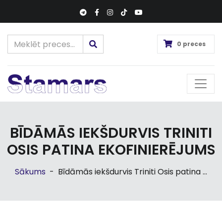
0 preces
BĪDĀMĀS IEKŠDURVIS TRINITI
OSIS PATINA EKOFINIERĒJUMS
Sākums
-
Bīdāmās iekšdurvis Triniti Osis patina ...