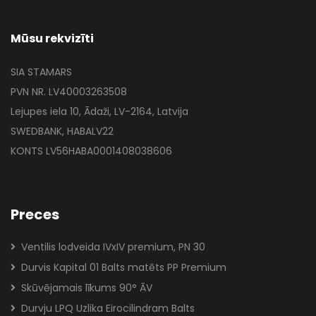
Mūsu rekvizīti
SIA STAMARS
PVN NR. LV40003263508
Lejupes iela 10, Ādaži, LV-2164, Latvija
SWEDBANK, HABALV22
KONTS LV56HABA0001408038606
Preces
Ventilis lodveida IVxIV premium, PN 30
Durvis Kapital 01 Balts matēts PP Premium
Skūvējamais līkums 90° ĀV
Durvju LPQ Uzlika Eirocilindram Balts