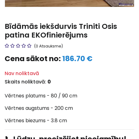
Bīdāmās iekšdurvis Triniti Osis
patina EKOfinierējums
(0 Atsauksme)
Cena sākot no:
186.70 €
Nav noliktavā
Skaits noliktavā:
0
Vērtnes platums - 80 / 90 cm
Vērtnes augstums - 200 cm
Vērtnes biezums - 3.8 cm
📞 Lūdzu, precizējiet pieejamību!