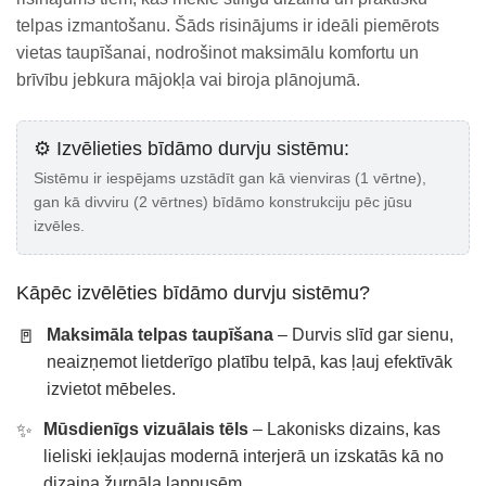
telpas izmantošanu. Šāds risinājums ir ideāli piemērots
vietas taupīšanai, nodrošinot maksimālu komfortu un
brīvību jebkura mājokļa vai biroja plānojumā.
⚙️ Izvēlieties bīdāmo durvju sistēmu:
Sistēmu ir iespējams uzstādīt gan kā vienviras (1 vērtne),
gan kā divviru (2 vērtnes) bīdāmo konstrukciju pēc jūsu
izvēles.
Kāpēc izvēlēties bīdāmo durvju sistēmu?
🚪
Maksimāla telpas taupīšana
– Durvis slīd gar sienu,
neaizņemot lietderīgo platību telpā, kas ļauj efektīvāk
izvietot mēbeles.
✨
Mūsdienīgs vizuālais tēls
– Lakonisks dizains, kas
lieliski iekļaujas modernā interjerā un izskatās kā no
dizaina žurnāla lappusēm.