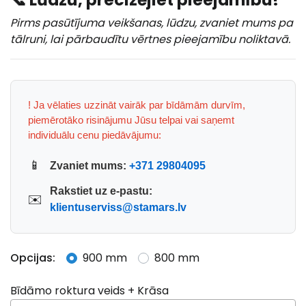
Pirms pasūtījuma veikšanas, lūdzu, zvaniet mums pa
tālruni, lai pārbaudītu vērtnes pieejamību noliktavā.
! Ja vēlaties uzzināt vairāk par bīdāmām durvīm,
piemērotāko risinājumu Jūsu telpai vai saņemt
individuālu cenu piedāvājumu:
📱
Zvaniet mums:
+371 29804095
Rakstiet uz e-pastu:
✉️
klientuserviss@stamars.lv
Opcijas:
900 mm
800 mm
Bīdāmo roktura veids + Krāsa