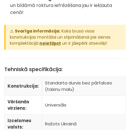
un bīdāmā roktura iefrēzēšana jau ir iekļauta
cenā!
⚠️
Svarīga informācija:
Koka brusa visas
konstrukcijas montāžai un stiprināšanai pie sienas
komplektācijā
neietilpst
un ir jāiepērk atsevišķi!
Tehniskā specifikācija:
Standarta durvis bez pārfalces
Konstrukcija:
(taisnu malu)
Vēršanās
Universāls
virziens:
Izcelsmes
Ražots Ukrainā
valsts: