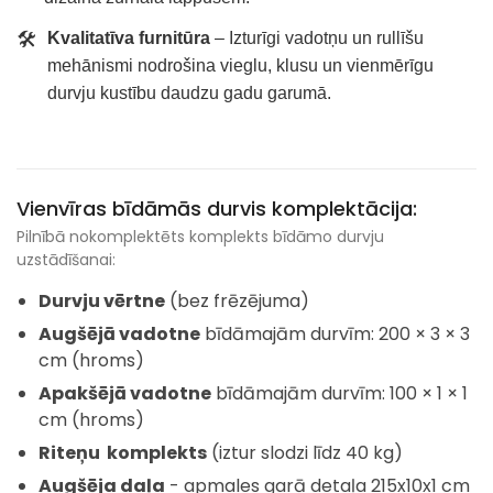
🛠️
Kvalitatīva furnitūra
– Izturīgi vadotņu un rullīšu
mehānismi nodrošina vieglu, klusu un vienmērīgu
durvju kustību daudzu gadu garumā.
Vienvīras bīdāmās durvis komplektācija:
Pilnībā nokomplektēts komplekts bīdāmo durvju
uzstādīšanai:
Durvju vērtne
(bez frēzējuma)
Augšējā vadotne
bīdāmajām durvīm: 200 × 3 × 3
cm (hroms)
Apakšējā vadotne
bīdāmajām durvīm: 100 × 1 × 1
cm (hroms)
Riteņu komplekts
(iztur slodzi līdz 40 kg)
Augšēja daļa
- apmales garā detaļa 215x10x1 cm