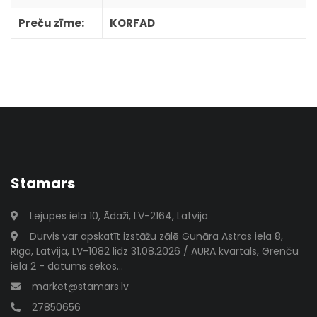
Preču zīme:
KORFAD
Stamars
Lejupes iela 10, Ādaži, LV-2164, Latvija
Durvis var apskatīt izstāžu zālē Gunāra Astras iela 8,
Rīga, Latvija, LV-1082 lidz 31.08.2026 / AURA kvartāls, Grenču
iela 2 - datums sekos...
market@stamars.lv
27850656