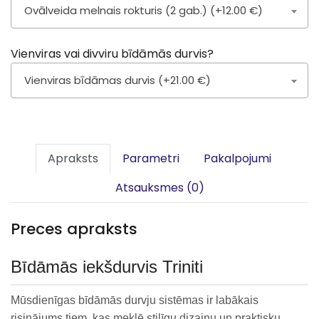
Ovālveida melnais rokturis (2 gab.) (+12.00 €)
Vienviras vai divviru bīdāmās durvis?
Vienviras bīdāmas durvis (+21.00 €)
Apraksts
Parametri
Pakalpojumi
Atsauksmes (0)
Preces apraksts
Bīdāmās iekšdurvis Triniti
Mūsdienīgas bīdāmās durvju sistēmas ir labākais
risinājums tiem, kas meklē stilīgu dizainu un praktisku