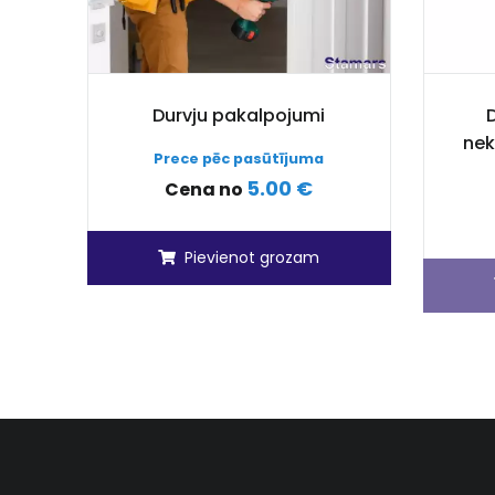
Durvju pakalpojumi
nek
Prece pēc pasūtījuma
5.00 €
Cena no
Pievienot grozam