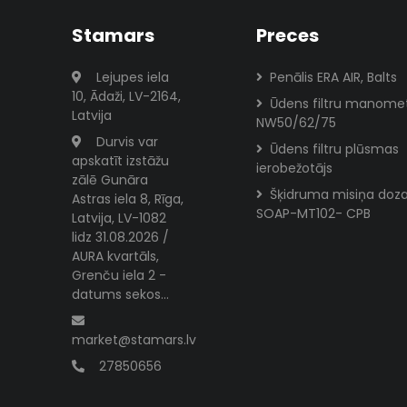
Stamars
Preces
Lejupes iela
Penālis ERA AIR, Balts
10, Ādaži, LV-2164,
Ūdens filtru manome
Latvija
NW50/62/75
Durvis var
Ūdens filtru plūsmas
apskatīt izstāžu
ierobežotājs
zālē Gunāra
Šķidruma misiņa doza
Astras iela 8, Rīga,
SOAP-MT102- CPB
Latvija, LV-1082
lidz 31.08.2026 /
AURA kvartāls,
Grenču iela 2 -
datums sekos...
market@stamars.lv
27850656