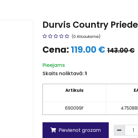
Durvis Country Pried
(0 Atsauksme)
Cena:
119.00 €
143.00 €
Pieejams
Skaits noliktavā:
1
Artikuls
E
690099F
475088
Pievienot grozam