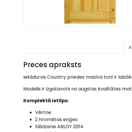
A
Preces apraksts
Iekšdurvis Country priedes masīva tonī ir labāk
Modelis ir izgatavots no augstas kvalitātes mat
Komplektā ietilps:
Vērtne
2 hromētas eņģes
Slēdzene ABLOY 2014