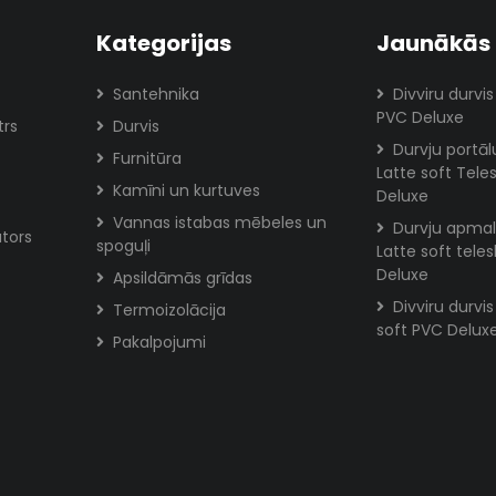
Kategorijas
Jaunākās 
Santehnika
Divviru durvis
PVC Deluxe
trs
Durvis
Durvju portā
Furnitūra
Latte soft Tele
Kamīni un kurtuves
Deluxe
Vannas istabas mēbeles un
Durvju apmal
tors
spoguļi
Latte soft tele
Deluxe
Apsildāmās grīdas
Divviru durvi
Termoizolācija
soft PVC Delux
Pakalpojumi