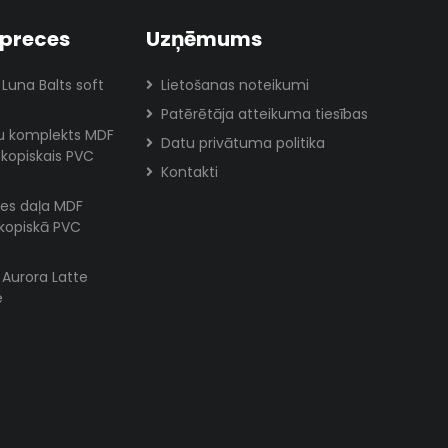
preces
Uzņēmums
 Luna Balts soft
Lietošanas noteikumi
Patērētāja atteikuma tiesības
lu komplekts MDF
Datu privātuma politika
skopiskais PVC
Kontakti
es daļa MDF
skopiskā PVC
s Aurora Latte
e