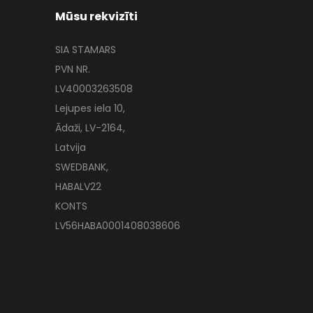
Mūsu rekvizīti
SIA STAMARS
PVN NR.
LV40003263508
Lejupes iela 10,
Ādaži, LV-2164,
Latvija
SWEDBANK,
HABALV22
KONTS
LV56HABA0001408038606