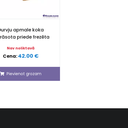
Durvju apmale koka
rāsota priede frezēta
Nav noliktavā
42.00 €
Cena:
Pievienot grozam