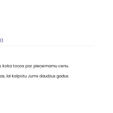
0)
urvis koka toņos par pieņemamu cenu.
tas, lai kalpotu Jums daudzus gadus.