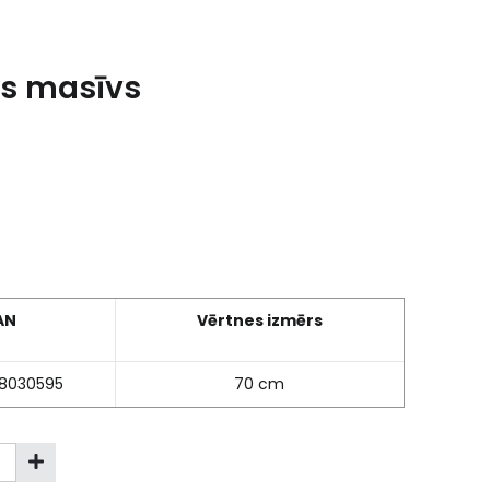
es masīvs
AN
Vērtnes izmērs
8030595
70 cm