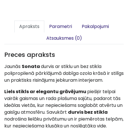
Apraksts
Parametri
Pakalpojumi
Atsauksmes (0)
Preces apraksts
Jaunās
Sonata
durvis ar stiklu un bez stikla
polipropilenā pārklājumā dabīga ozola krāsā ir stilīgs
un praktisks risinājums jebkuram interjeram.
Liels stikls ar elegantu grāvējumu
piešķir telpai
vairāk gaismas un rada plašuma sajūtu, padarot tās
ideālas vietās, kur nepieciešams saglabāt atvērtu un
gaisīgu atmosfēru. Savukārt
durvis bez stikla
nodrošina lielāku privātumu un ir piemērotas telpām,
kur nepieciešama klusāka un noslēgtāka vide.