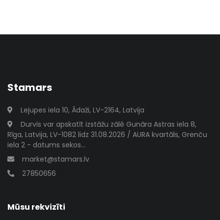
Stamars
Lejupes iela 10, Ādaži, LV-2164, Latvija
Durvis var apskatīt izstāžu zālē Gunāra Astras iela 8,
Rīga, Latvija, LV-1082 lidz 31.08.2026 / AURA kvartāls, Grenču
iela 2 - datums sekos...
market@stamars.lv
27850656
Mūsu rekvizīti