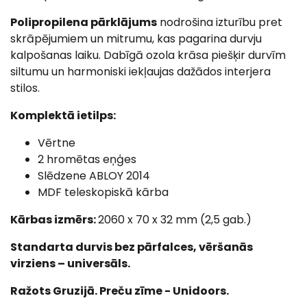
Polipropilena pārklājums
nodrošina izturību pret
skrāpējumiem un mitrumu, kas pagarina durvju
kalpošanas laiku. Dabīgā ozola krāsa piešķir durvīm
siltumu un harmoniski iekļaujas dažādos interjera
stilos.
Komplektā ietilps:
Vērtne
2 hromētas eņģes
Slēdzene ABLOY 2014
MDF teleskopiskā kārba
Kārbas izmērs:
2060 x 70 x 32 mm (2,5 gab.)
Standarta durvis bez pārfalces, vēršanās
virziens – universāls.
Ražots Gruzijā. Preču zīme - Unidoors.