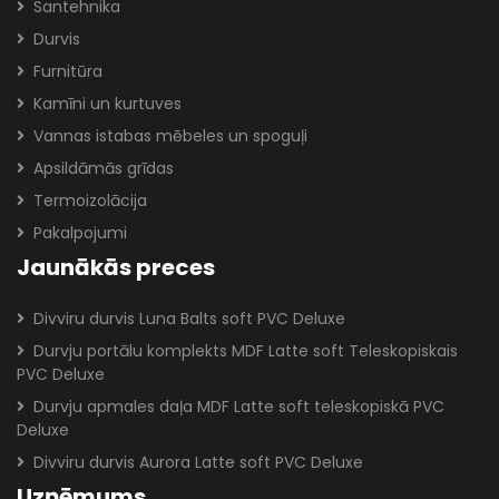
Santehnika
Durvis
Furnitūra
Kamīni un kurtuves
Vannas istabas mēbeles un spoguļi
Apsildāmās grīdas
Termoizolācija
Pakalpojumi
Jaunākās preces
Divviru durvis Luna Balts soft PVC Deluxe
Durvju portālu komplekts MDF Latte soft Teleskopiskais
PVC Deluxe
Durvju apmales daļa MDF Latte soft teleskopiskā PVC
Deluxe
Divviru durvis Aurora Latte soft PVC Deluxe
Uzņēmums