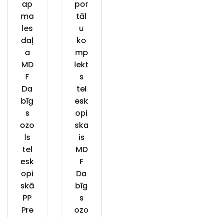
ap
por
ma
tāl
les
u
daļ
ko
a
mp
MD
lekt
F
s
Da
tel
bīg
esk
s
opi
ozo
ska
ls
is
tel
MD
esk
F
opi
Da
skā
bīg
PP
s
Pre
ozo