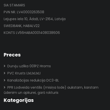
SIA STAMARS
PVN NR. LV40003263508
Lejupes iela 10, Ādaži, LV-2164, Latvija
SWEDBANK, HABALV22
KONTS LV56HABA0001408038606
Preces
Durvju uzlika 001PZ Hroms
PVC Krusts LIxLIxLIxLI
Kanalizācijas redukcija DC3-BL
PPR Lodveida ventilis (misiņa lode) aukstam, karstam
ūdenim un apkurei, garš rokturis
Kategorijas