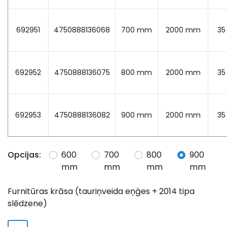
692951
4750888136068
700 mm
2000 mm
3
692952
4750888136075
800 mm
2000 mm
3
692953
4750888136082
900 mm
2000 mm
3
Opcijas:
600
700
800
900
mm
mm
mm
mm
Furnitūras krāsa (tauriņveida eņģes + 2014 tipa
slēdzene)