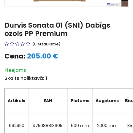
Durvis Sonata 01 (SN1) Dabīgs
ozols PP Premium
(0 Atsauksme)
Cena:
205.00 €
Pieejams
Skaits noliktavā:
1
Artikuls
EAN
Platums
Augstums
Bi
692950
4750888136051
600 mm
2000 mm
3