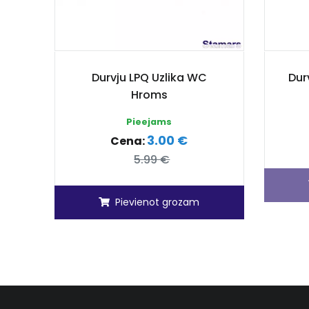
Durvju LPQ Uzlika WC
Dur
Hroms
Pieejams
3.00 €
Cena:
5.99 €
Pievienot grozam