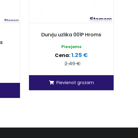
Durvju uzlika 001P Hroms
ms
Pieejams
1.25 €
Cena:
2.49 €
Pievienot grozam
m