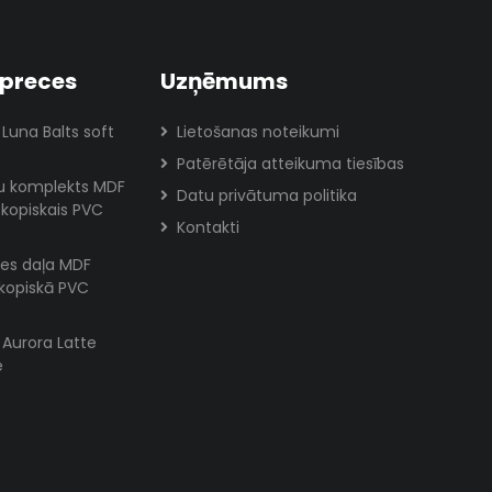
preces
Uzņēmums
 Luna Balts soft
Lietošanas noteikumi
Patērētāja atteikuma tiesības
lu komplekts MDF
Datu privātuma politika
skopiskais PVC
Kontakti
es daļa MDF
skopiskā PVC
s Aurora Latte
e