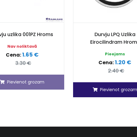
vju uzlika 001PZ Hroms
Durvju LPQ Uzlika
Eirocilindram Hro
Nav noliktavā
1.65 €
Cena:
Pieejams
1.20 €
Cena:
3.30 €
2.40 €
Pievienot grozam
Pievienot groza