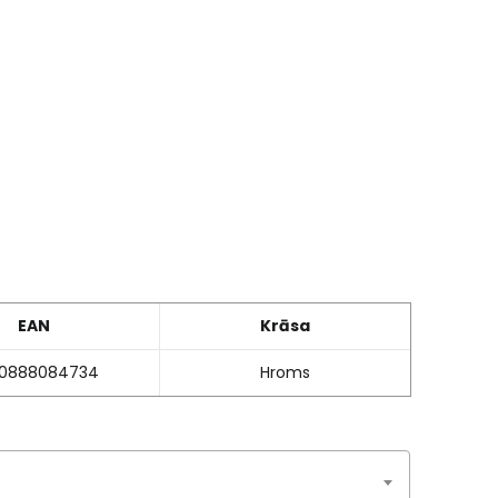
EAN
Krāsa
0888084734
Hroms