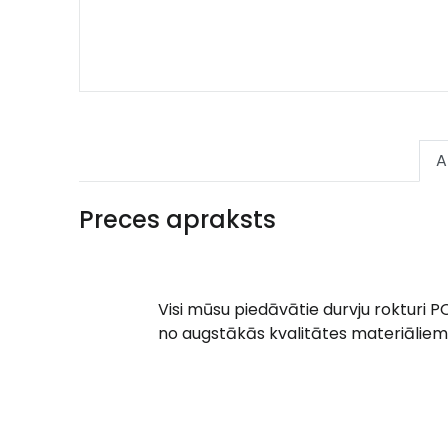
A
Preces apraksts
Visi mūsu piedāvātie durvju rokturi P
no augstākās kvalitātes materiāliem 