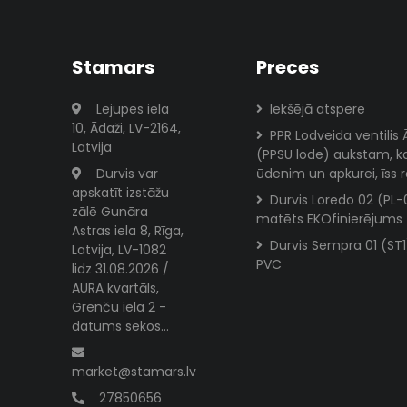
Stamars
Preces
Lejupes iela
Iekšējā atspere
10, Ādaži, LV-2164,
PPR Lodveida ventilis 
Latvija
(PPSU lode) aukstam, 
Durvis var
ūdenim un apkurei, īss r
apskatīt izstāžu
Durvis Loredo 02 (PL-
zālē Gunāra
matēts EKOfinierējums
Astras iela 8, Rīga,
Durvis Sempra 01 (ST1
Latvija, LV-1082
PVC
lidz 31.08.2026 /
AURA kvartāls,
Grenču iela 2 -
datums sekos...
market@stamars.lv
27850656