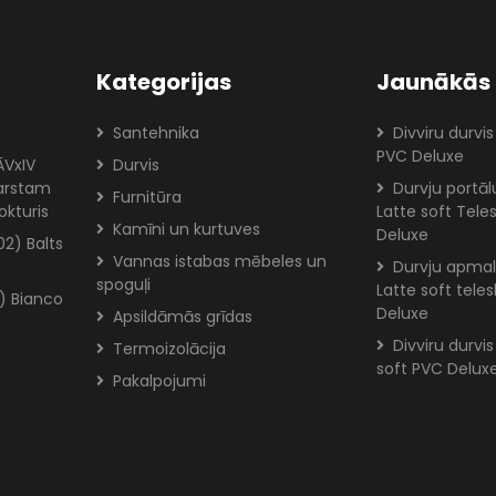
Kategorijas
Jaunākās 
Santehnika
Divviru durvis
PVC Deluxe
ĀVxIV
Durvis
karstam
Durvju portā
Furnitūra
okturis
Latte soft Tele
Kamīni un kurtuves
Deluxe
02) Balts
Vannas istabas mēbeles un
Durvju apmal
spoguļi
Latte soft tele
) Bianco
Deluxe
Apsildāmās grīdas
Divviru durvi
Termoizolācija
soft PVC Delux
Pakalpojumi