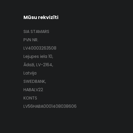
Mūsu rekvizīti
SIA STAMARS
PVN NR.
LV40003263508
Lejupes iela 10,
Ādaži, LV-2164,
Latvija
SWEDBANK,
HABALV22
KONTS
LV56HABA0001408038606