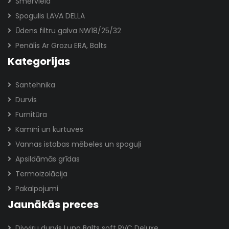
Smērviela
Spogulis LAVA DELLA
Ūdens filtru galva NW18/25/32
Penālis Ar Grozu ERA, Balts
Kategorijas
Santehnika
Durvis
Furnitūra
Kamīni un kurtuves
Vannas istabas mēbeles un spoguļi
Apsildāmās grīdas
Termoizolācija
Pakalpojumi
Jaunākās preces
Divviru durvis Luna Balts soft PVC Deluxe