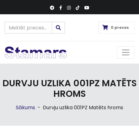
0 preces
DURVJU UZLIKA 001PZ MATĒTS
HROMS
Sākums
-
Durvju uzlika 001PZ Matēts hroms