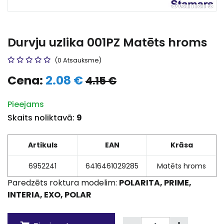
Durvju uzlika 001PZ Matēts hroms
(0 Atsauksme)
Cena:
2.08 €
4.15 €
Pieejams
Skaits noliktavā:
9
Artikuls
EAN
Krāsa
6952241
6416461029285
Matēts hroms
Paredzēts roktura modelim:
POLARITA, PRIME,
INTERIA, EXO, POLAR