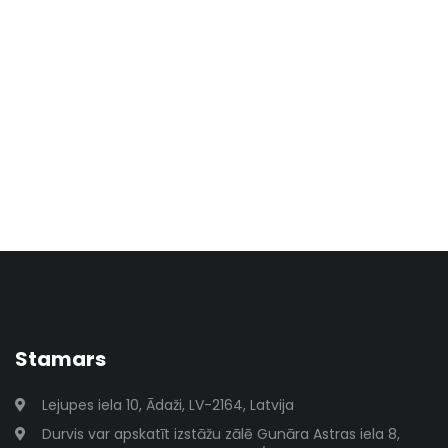
Stamars
Lejupes iela 10, Ādaži, LV-2164, Latvija
Durvis var apskatīt izstāžu zālē Gunāra Astras iela 8,