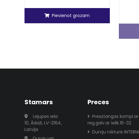
Pievienot grozam
Stamars
Preces
Lejupes iela
Presstangas kompl.ar
10, Ādaži, LV-2164,
reg.galv.ar ielik.16-32
Latvija
Durvju rokturis INTERIA
Durvis var