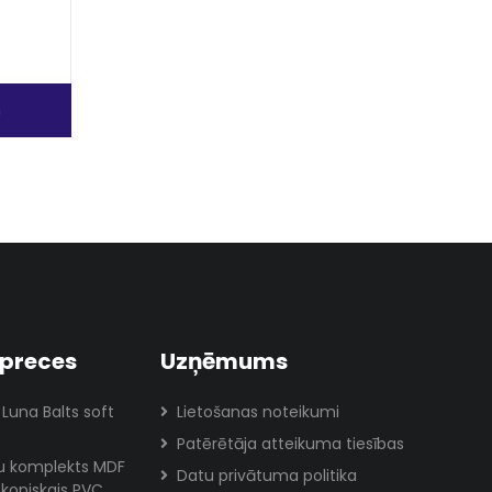
m
preces
Uzņēmums
 Luna Balts soft
Lietošanas noteikumi
Patērētāja atteikuma tiesības
lu komplekts MDF
Datu privātuma politika
skopiskais PVC