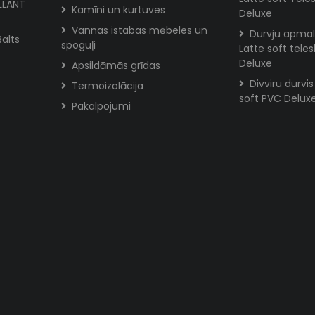
ILLANT
Kamīni un kurtuves
Deluxe
Vannas istabas mēbeles un
Durvju apmal
Balts
spoguļi
Latte soft tele
Deluxe
Apsildāmās grīdas
Divviru durvi
Termoizolācija
soft PVC Delux
Pakalpojumi