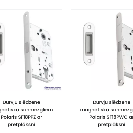
Durvju slēdzene
Durvju slēdzene
nētiskā sanmezgliem
magnētiskā sanmezg
Polaris SF18PPZ ar
Polaris SF18PWC a
pretplāksni
pretplāksni