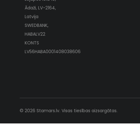
Ādaži, LV-2164,
Latvija
SWEDBANK,
HABALV22
KONTS
LV56HABA0001408038606
© 2026 Stamars.lv. Visas tiesības aizsargātas.