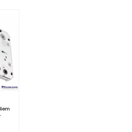
liem
r