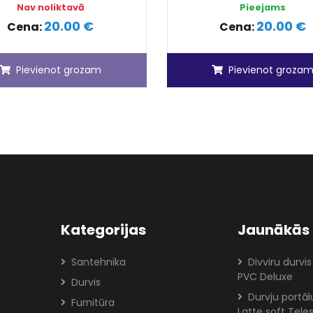
Nav noliktavā
Pieejams
20.00 €
20.00 €
Cena:
Cena:
Pievienot grozam
Pievienot groza
Kategorijas
Jaunākās 
Santehnika
Divviru durvis
PVC Deluxe
Durvis
Durvju portā
Furnitūra
Latte soft Tele