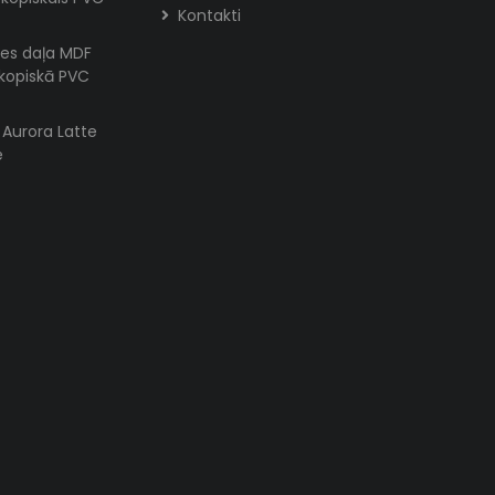
Kontakti
es daļa MDF
skopiskā PVC
s Aurora Latte
e