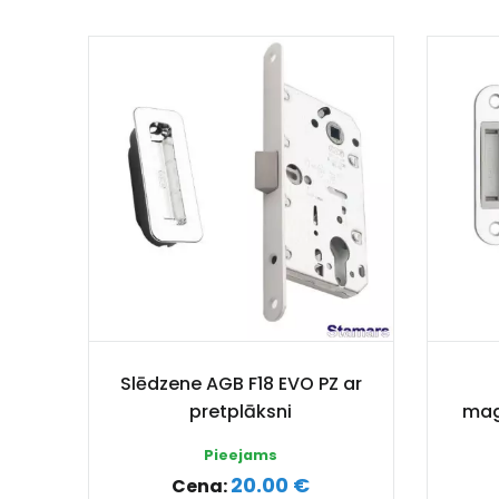
Slēdzene AGB F18 EVO PZ ar
pretplāksni
mag
Pieejams
20.00 €
Cena: