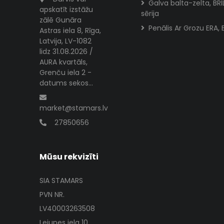
Galva balta-zelta, BR
apskatīt izstāžu
sērija
zālē Gunāra
Penālis Ar Grozu ERA, 
Astras iela 8, Rīga,
Latvija, LV-1082
lidz 31.08.2026 /
AURA kvartāls,
Grenču iela 2 -
datums sekos...
market@stamars.lv
27850656
Mūsu rekvizīti
SIA STAMARS
PVN NR.
LV40003263508
Lejupes iela 10,