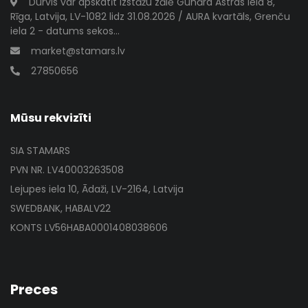
Durvis var apskatīt izstāžu zālē Gunāra Astras iela 8,
Rīga, Latvija, LV-1082 lidz 31.08.2026 / AURA kvartāls, Grenču
iela 2 - datums sekos...
market@stamars.lv
27850656
Mūsu rekvizīti
SIA STAMARS
PVN NR. LV40003263508
Lejupes iela 10, Ādaži, LV-2164, Latvija
SWEDBANK, HABALV22
KONTS LV56HABA0001408038606
Preces