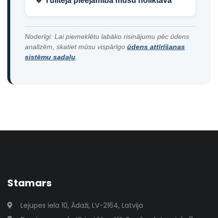
🔹 Tūlītēja pieejamība mūsu noliktavā
Noderīgi: Lai piemeklētu labāko risinājumu pēc ūdens
analīzēm, skatiet mūsu vispārīgo
ūdens attīrīšanas
sistēmu sadaļu
.
Stamars
Lejupes iela 10, Ādaži, LV-2164, Latvija