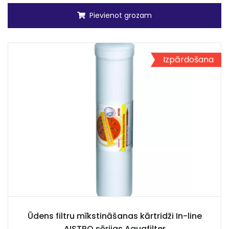
Pievienot grozam
Izpārdošana
Ūdens filtru mīkstināšanas kārtridži In-line
AISTRO sērijas Aquafilter