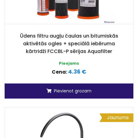
Ūdens filtru augļu čaulas un bitumiskās
aktivētās ogles + speciālā iebēruma
kārtridži FCCBL-P sērijas Aquafilter
Pieejams
4.36 €
Cena:
Pievienot grozam
Jaunums