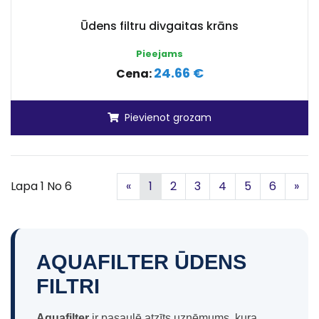
Ūdens filtru divgaitas krāns
Pieejams
24.66 €
Cena:
Pievienot grozam
Iepriekšējā
Nā
Lapa 1 No 6
«
1
2
3
4
5
6
»
AQUAFILTER ŪDENS
FILTRI
Aquafilter
ir pasaulē atzīts uzņēmums, kura