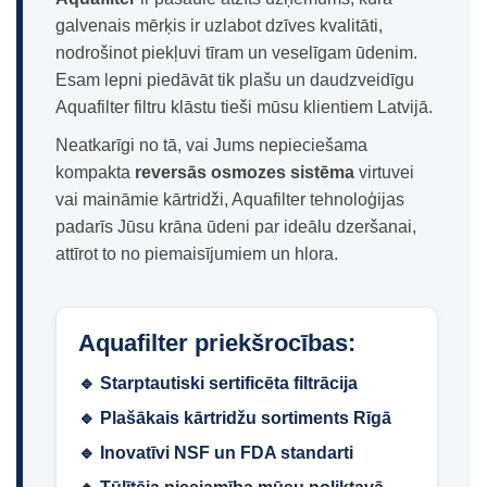
galvenais mērķis ir uzlabot dzīves kvalitāti,
nodrošinot piekļuvi tīram un veselīgam ūdenim.
Esam lepni piedāvāt tik plašu un daudzveidīgu
Aquafilter filtru klāstu tieši mūsu klientiem Latvijā.
Neatkarīgi no tā, vai Jums nepieciešama
kompakta
reversās osmozes sistēma
virtuvei
vai maināmie kārtridži, Aquafilter tehnoloģijas
padarīs Jūsu krāna ūdeni par ideālu dzeršanai,
attīrot to no piemaisījumiem un hlora.
Aquafilter priekšrocības:
🔹 Starptautiski sertificēta filtrācija
🔹 Plašākais kārtridžu sortiments Rīgā
🔹 Inovatīvi NSF un FDA standarti