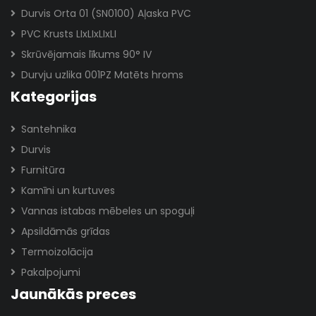
Durvis Orta 01 (SN0100) Aļaska PVC
PVC Krusts LIxLIxLIxLI
Skrūvējamais līkums 90° IV
Durvju uzlika 001PZ Matēts hroms
Kategorijas
Santehnika
Durvis
Furnitūra
Kamīni un kurtuves
Vannas istabas mēbeles un spoguļi
Apsildāmās grīdas
Termoizolācija
Pakalpojumi
Jaunākās preces