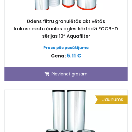
Ūdens filtru granulētās aktivētās
kokosriekstu čaulas ogles kārtridži FCCBHD
sērijas 10” Aquafilter
Prece pēc pasūtījuma
5.11 €
Cena:
Pievienot grozam
Jaunums