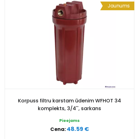
Jaunums
Korpuss filtru karstam ūdenim WFHOT 34
komplekts, 3/4'', sarkans
Pieejams
48.59 €
Cena: