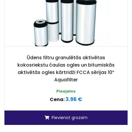
Ūdens filtru granulētās aktivētas
kokosriekstu čaulas ogles un bitumiskās
aktivētās ogles kārtridži FCCA sērijas 10”
Aquafilter
Pieejams
3.96 €
Cena:
Pievienot grozam