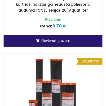
kārtridži no izturīga neausta poliestera
auduma FCCEL sērijas 20" Aquafilter
Pieejams
9.70 €
Cena:
Pievienot grozam
Jaunums