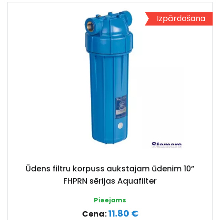
Izpārdošana
Ūdens filtru korpuss aukstajam ūdenim 10”
FHPRN sērijas Aquafilter
Pieejams
11.80 €
Cena: