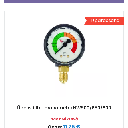
Izpārdošana
Ūdens filtru manometrs NW500/650/800
Nav noliktavā
11.75 €
Cena: