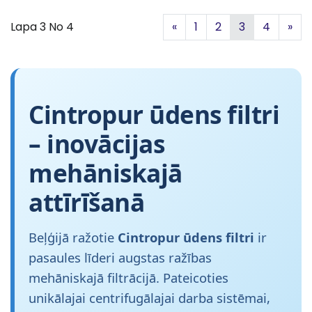
Iepriekšējā
Nā
Lapa 3 No 4
«
1
2
3
4
»
Cintropur ūdens filtri
– inovācijas
mehāniskajā
attīrīšanā
Beļģijā ražotie
Cintropur ūdens filtri
ir
pasaules līderi augstas ražības
mehāniskajā filtrācijā. Pateicoties
unikālajai centrifugālajai darba sistēmai,