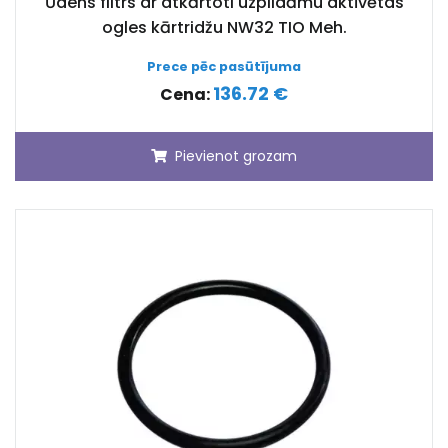
Ūdens filtrs ar atkārtoti uzpildāmu aktīvētas
ogles kārtridžu NW32 TIO Meh.
Prece pēc pasūtījuma
136.72 €
Cena:
Pievienot grozam