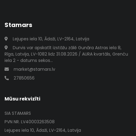
Stamars
Lejupes iela 10, Ādaži, LV-2164, Latvija
Durvis var apskatīt izstāžu zālē Gunāra Astras iela 8,
Rīga, Latvija, LV-1082 lidz 31.08.2026 / AURA kvartāls, Grenču
iela 2 - datums sekos...
market@stamars.lv
27850656
Mūsu rekvizīti
SIA STAMARS
PVN NR. LV40003263508
Lejupes iela 10, Ādaži, LV-2164, Latvija