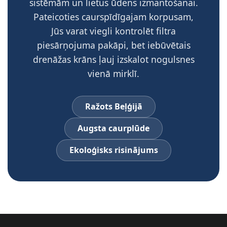
sistēmām un lietus ūdens izmantošanai.
Pateicoties caurspīdīgajam korpusam,
Jūs varat viegli kontrolēt filtra
piesārņojuma pakāpi, bet iebūvētais
drenāžas krāns ļauj izskalot nogulsnes
vienā mirklī.
Ražots Beļģijā
Augsta caurplūde
Ekoloģisks risinājums