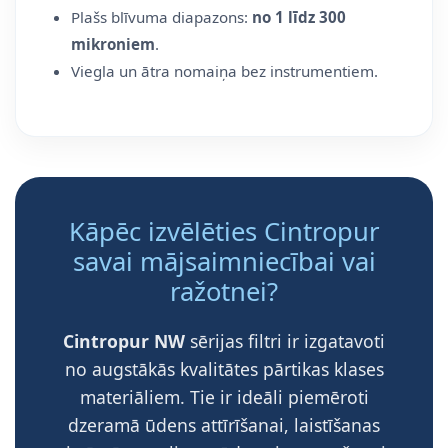
Plašs blīvuma diapazons:
no 1 līdz 300
mikroniem
.
Viegla un ātra nomaiņa bez instrumentiem.
Kāpēc izvēlēties Cintropur
savai mājsaimniecībai vai
ražotnei?
Cintropur NW
sērijas filtri ir izgatavoti
no augstākās kvalitātes pārtikas klases
materiāliem. Tie ir ideāli piemēroti
dzeramā ūdens attīrīšanai, laistīšanas