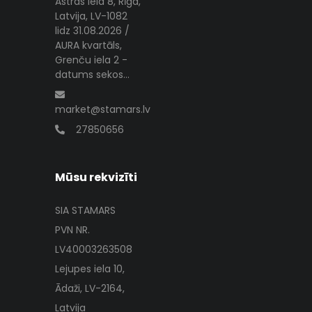
Astras iela 8, Rīga,
Latvija, LV-1082
lidz 31.08.2026 /
AURA kvartāls,
Grenču iela 2 -
datums sekos...
market@stamars.lv
27850656
Mūsu rekvizīti
SIA STAMARS
PVN NR.
LV40003263508
Lejupes iela 10,
Ādaži, LV-2164,
Latvija