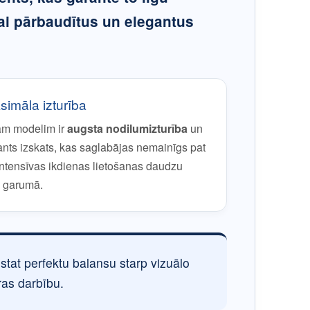
ai pārbaudītus un elegantus
imāla izturība
am modelim ir
augsta nodilumizturība
un
ants izskats, kas saglabājas nemainīgs pat
intensīvas ikdienas lietošanas daudzu
 garumā.
ūstat perfektu balansu starp vizuālo
ras darbību.