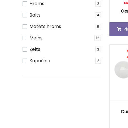
Hroms
N
2
Ce
Balts
4
Matēts hroms
8
P
Melns
12
Zelts
3
Kapučino
2
Dur