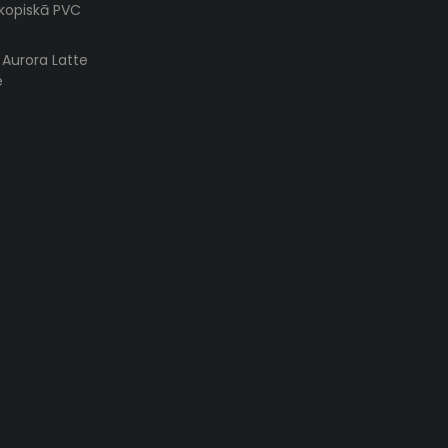
skopiskā PVC
s Aurora Latte
e