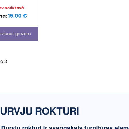
av noliktavā
15.00 €
na:
ievienot grozam
o 3
URVJU ROKTURI
Durvju rokturi
ir svarīgākais furnitūras elem