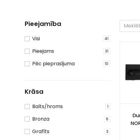
Pieejamība
Visi
41
Pieejams
31
Pēc pieprasījuma
10
Krāsa
Balts/hroms
1
Dur
Bronza
6
NOR
Grafīts
3