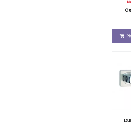
N
Ce
P
Dur