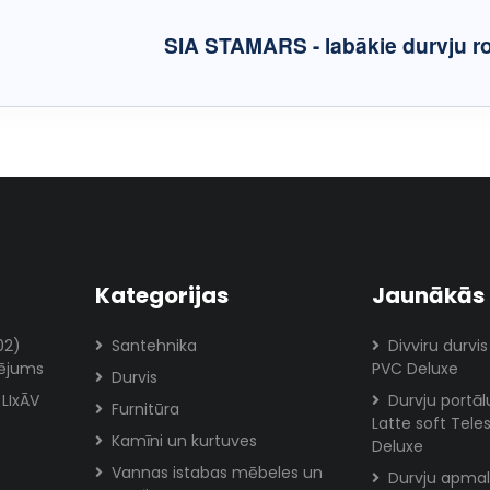
SIA STAMARS - labākie durvju ro
Kategorijas
Jaunākās 
02)
Santehnika
Divviru durvis
rējums
PVC Deluxe
Durvis
 LIxĀV
Durvju portā
Furnitūra
Latte soft Tele
Kamīni un kurtuves
Deluxe
Vannas istabas mēbeles un
Durvju apmal