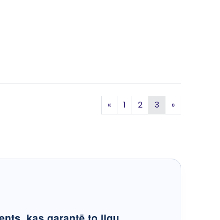
Iepriekšējā
Nākamā
«
1
2
3
»
ents, kas garantē to ilgu