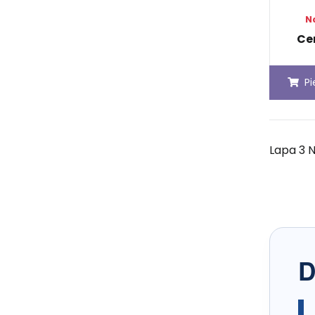
N
Ce
P
Lapa 3 N
D