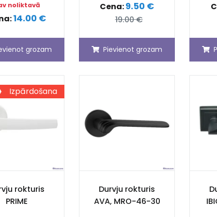
9.50 €
av noliktavā
Cena:
C
14.00 €
na:
19.00 €
ievienot grozam
Pievienot grozam
Izpārdošana
vju rokturis
Durvju rokturis
Du
PRIME
AVA, MRO-46-30
IB