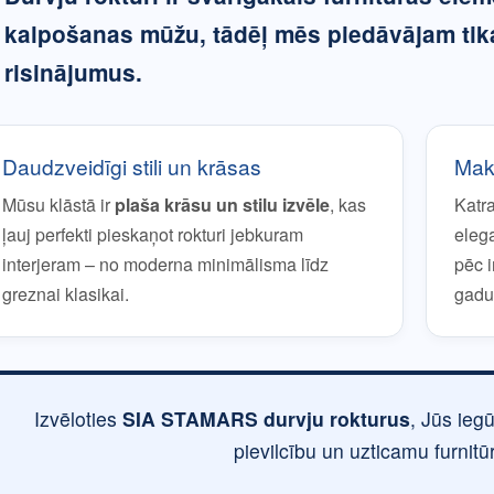
kalpošanas mūžu, tādēļ mēs piedāvājam tik
risinājumus.
Daudzveidīgi stili un krāsas
Maks
Mūsu klāstā ir
plaša krāsu un stilu izvēle
, kas
Katr
ļauj perfekti pieskaņot rokturi jebkuram
eleg
interjeram – no moderna minimālisma līdz
pēc 
greznai klasikai.
gadu
Izvēloties
SIA STAMARS durvju rokturus
, Jūs ieg
pievilcību un uzticamu furnitū