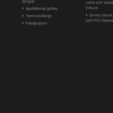
spoguļi
Latte soft tele
Deluxe
Apsildāmās grīdas
Divviru durvi
Termoizolācija
soft PVC Delux
Pakalpojumi