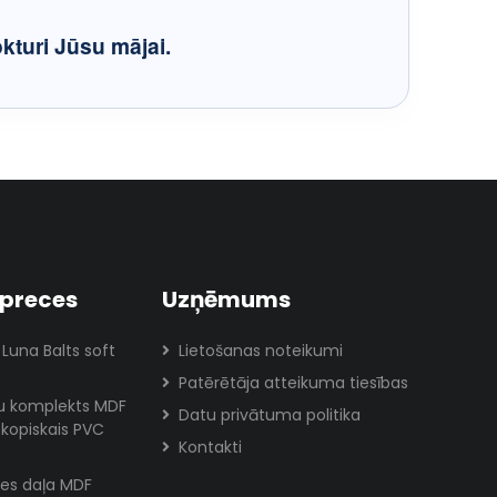
kturi Jūsu mājai.
preces
Uzņēmums
 Luna Balts soft
Lietošanas noteikumi
Patērētāja atteikuma tiesības
lu komplekts MDF
Datu privātuma politika
skopiskais PVC
Kontakti
es daļa MDF