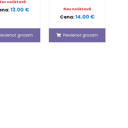
Nav noliktavā
13.00 €
ena:
Nav noliktavā
14.00 €
Cena:
Pievienot grozam
Pievienot grozam