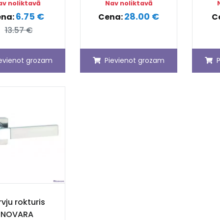
av noliktavā
Nav noliktavā
6.75 €
28.00 €
na:
Cena:
C
13.57 €
ievienot grozam
Pievienot grozam
vju rokturis
NOVARA