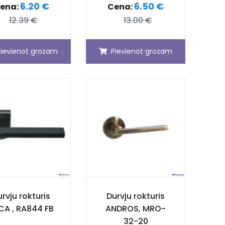
6.20 €
6.50 €
ena:
Cena:
12.39 €
13.00 €
Pievienot grozam
Pievienot grozam
rvju rokturis
Durvju rokturis
ICA , RA844 FB
ANDROS, MRO-
32-20