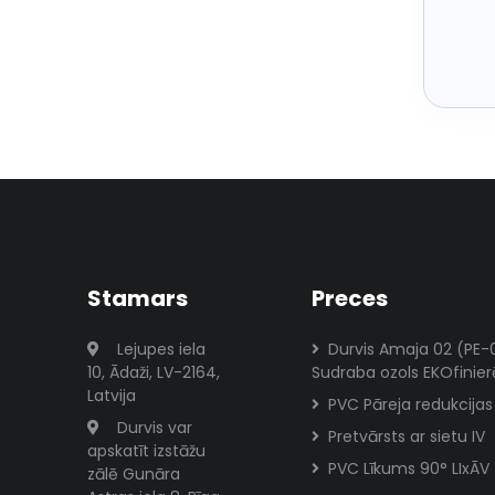
Stamars
Preces
Lejupes iela
Durvis Amaja 02 (PE-
10, Ādaži, LV-2164,
Sudraba ozols EKOfinie
Latvija
PVC Pāreja redukcijas
Durvis var
Pretvārsts ar sietu IV
apskatīt izstāžu
PVC Līkums 90° LIxĀV
zālē Gunāra