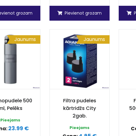
ievienot grozam
Pievienot grozam
Jaunums
Jaunums
mopudele 500
Filtra pudeles
F
ml, Pelēks
kārtridžs City
50
2gab.
Pieejams
23.99 €
na:
Pieejams
C
4.95 €