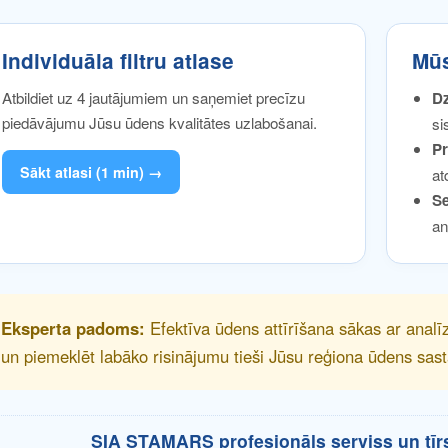
Individuāla filtru atlase
Mūs
Atbildiet uz 4 jautājumiem un saņemiet precīzu
Dz
piedāvājumu Jūsu ūdens kvalitātes uzlabošanai.
si
Pr
Sākt atlasi (1 min) →
at
Se
an
Eksperta padoms:
Efektīva ūdens attīrīšana sākas ar analī
un piemeklēt labāko risinājumu tieši Jūsu reģiona ūdens sas
SIA STAMARS profesionāls serviss un tīr