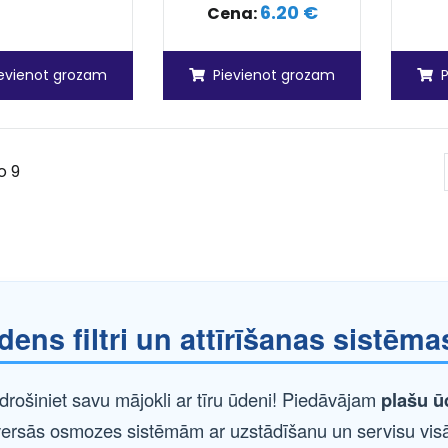
6.20 €
Cena:
ievienot grozam
Pievienot grozam
o 9
dens filtri un attīrīšanas sistēma
drošiniet savu mājokli ar tīru ūdeni! Piedāvājam
plašu ūd
versās osmozes sistēmām ar uzstādīšanu un servisu visā 