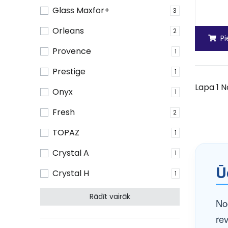
Glass Maxfor+
3
Orleans
2
P
Provence
1
Prestige
1
Lapa 1 N
Onyx
1
Fresh
2
TOPAZ
1
Crystal A
1
Ū
Crystal H
1
Rādīt vairāk
No
re