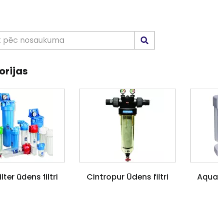
orijas
lter ūdens filtri
Cintropur Ūdens filtri
Aquap