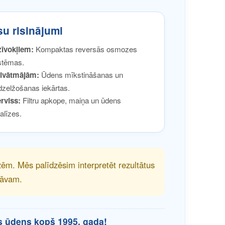
u risinājumi
īvokļiem:
Kompaktas reversās osmozes
stēmas.
ivātmājām:
Ūdens mīkstināšanas un
dzelžošanas iekārtas.
rviss:
Filtru apkope, maiņa un ūdens
alīzes.
zēm. Mēs palīdzēsim interpretēt rezultātus
tāvam.
s ūdens kopš 1995. gada!