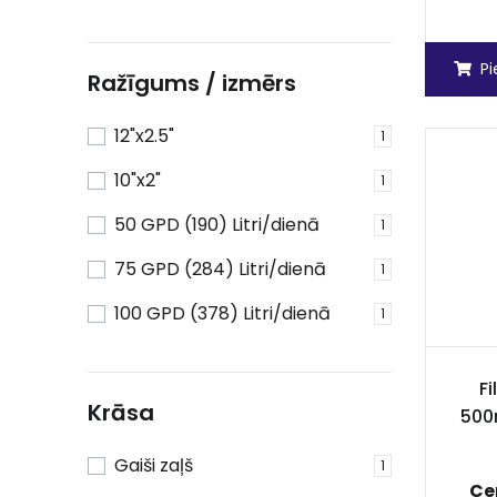
P
Ražīgums / izmērs
12"x2.5"
1
10"x2"
1
50 GPD (190) Litri/dienā
1
75 GPD (284) Litri/dienā
1
100 GPD (378) Litri/dienā
1
Fi
Krāsa
500
Gaiši zaļš
1
Ce