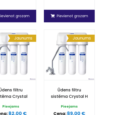
Pievienot grozam
Pievienot grozam
Jaunums
Jaunums
Ūdens filtru
Ūdens filtru
stēma Crystal
sistēma Crystal H
Pieejams
Pieejams
82.00 €
89.00 €
ena:
Cena: