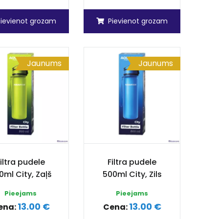
Pievienot grozam
Pievienot grozam
Jaunums
Jaunums
iltra pudele
Filtra pudele
0ml City, Zaļš
500ml City, Zils
Pieejams
Pieejams
13.00 €
13.00 €
ena:
Cena: