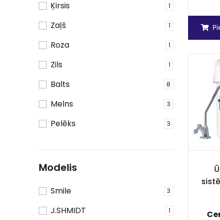
Ķirsis
1
Zaļš
1
P
Roza
1
Zils
1
Balts
8
Melns
3
Pelēks
3
Modelis
Ū
sist
Smile
3
J.SHMIDT
1
Ce