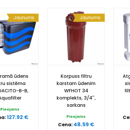
Jaunums
Jaunums
ramā ūdens
Korpuss filtru
At
ltru sistēma
karstam ūdenim
s
ACITO-B-B,
WFHOT 34
fi
Aquafilter
komplekts, 3/4'',
sarkans
Pieejams
127.92 €
na:
Pieejams
Ce
48.59 €
Cena: