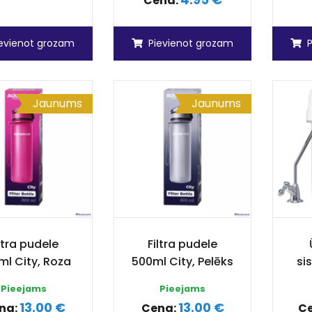
Cena:
ievienot grozam
Pievienot grozam
Jaunums
Jaunums
ltra pudele
Filtra pudele
ml City, Roza
500ml City, Pelēks
si
Pieejams
Pieejams
13.00 €
13.00 €
na:
Cena:
C