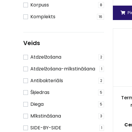
Korpuss
8
P
Komplekts
16
Veids
Atdzelžošana
2
Atdzelžošana-mīkstināšana
1
Antibakteriāls
2
Šķiedras
5
Ter
Diega
5
Mīkstināšana
3
Ce
SIDE-BY-SIDE
1