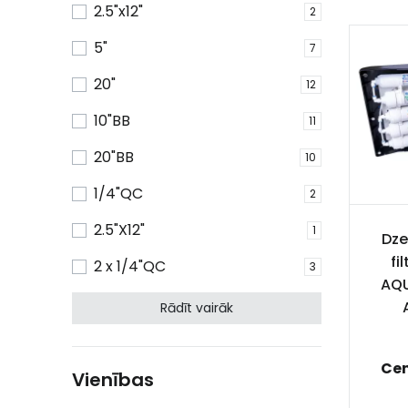
2.5"x12"
2
5"
7
20"
12
10"BB
11
20"BB
10
1/4"QC
2
2.5"X12"
1
Dze
fi
2 x 1/4"QC
3
AQU
Rādīt vairāk
Ce
Vienības