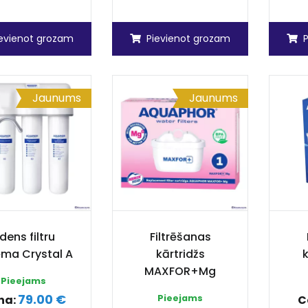
ievienot grozam
Pievienot grozam
Jaunums
Jaunums
dens filtru
Filtrēšanas
ēma Crystal A
kārtridžs
k
MAXFOR+Mg
Pieejams
79.00 €
na:
Pieejams
C