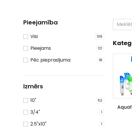
Pieejamība
Visi
139
Kateg
Pieejams
121
Pēc pieprasījuma
18
Izmērs
10"
52
Aquafi
3/4"
1
2.5"x10"
1