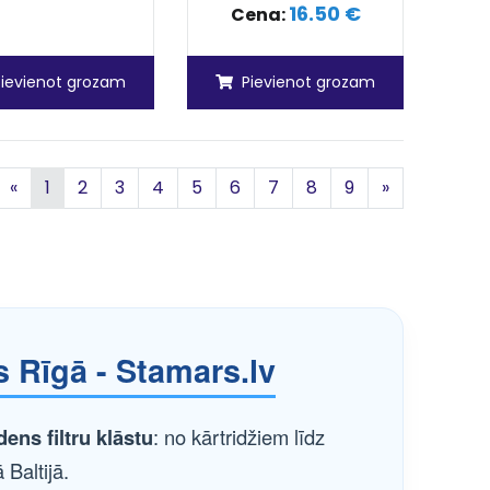
16.50 €
Cena:
Pievienot grozam
Pievienot grozam
Iepriekšējā
Nākamā
«
1
2
3
4
5
6
7
8
9
»
s Rīgā - Stamars.lv
ens filtru klāstu
: no kārtridžiem līdz
Baltijā.