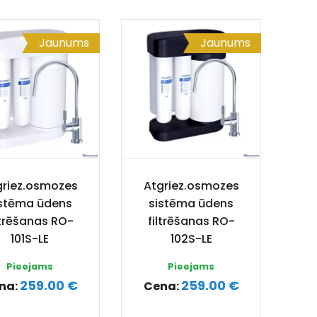
Jaunums
Jaunums
griez.osmozes
Atgriez.osmozes
istēma ūdens
sistēma ūdens
ltrēšanas RO-
filtrēšanas RO-
101S-LE
102S-LE
Pieejams
Pieejams
259.00 €
259.00 €
na:
Cena: