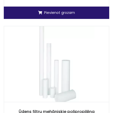
Pievienot grozam
Ūdens filtru mehāniskie polipropilēna