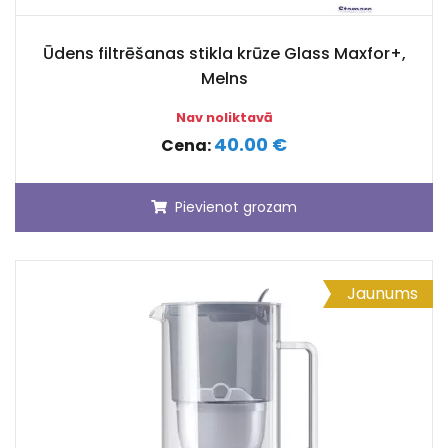
Ūdens filtrēšanas stikla krūze Glass Maxfor+,
Melns
Nav noliktavā
40.00 €
Cena:
Pievienot grozam
Jaunums