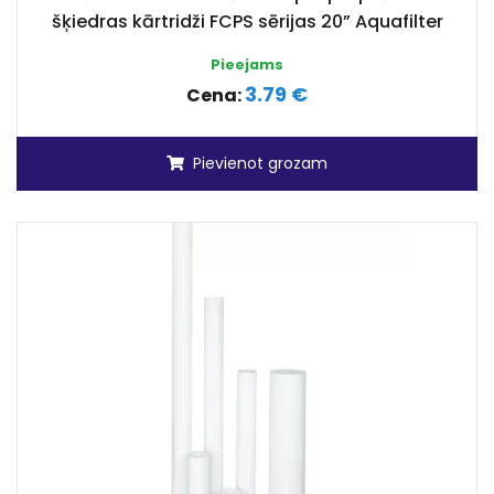
šķiedras kārtridži FCPS sērijas 20” Aquafilter
Pieejams
3.79 €
Cena:
Pievienot grozam