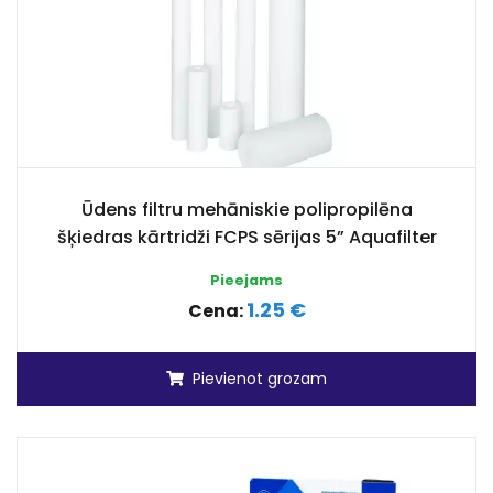
Ūdens filtru mehāniskie polipropilēna
šķiedras kārtridži FCPS sērijas 5” Aquafilter
Pieejams
1.25 €
Cena:
Pievienot grozam