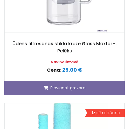
Ūdens filtrēšanas stikla krūze Glass Maxfor+,
Pelēks
Nav noliktavā
29.00 €
Cena:
Pievienot grozam
Izpārdošana