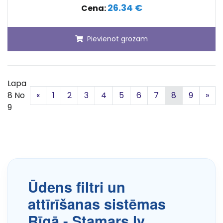
26.34 €
Cena:
Pievienot grozam
Lapa
Iepriekšējā
Nā
8 No
«
1
2
3
4
5
6
7
8
9
»
9
Ūdens filtri un
attīrīšanas sistēmas
Rīgā - Stamars.lv