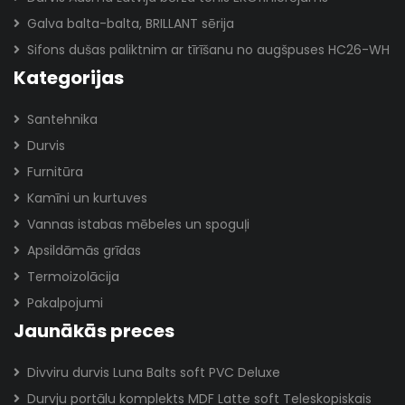
Galva balta-balta, BRILLANT sērija
Sifons dušas paliktnim ar tīrīšanu no augšpuses HC26-WH
Kategorijas
Santehnika
Durvis
Furnitūra
Kamīni un kurtuves
Vannas istabas mēbeles un spoguļi
Apsildāmās grīdas
Termoizolācija
Pakalpojumi
Jaunākās preces
Divviru durvis Luna Balts soft PVC Deluxe
Durvju portālu komplekts MDF Latte soft Teleskopiskais