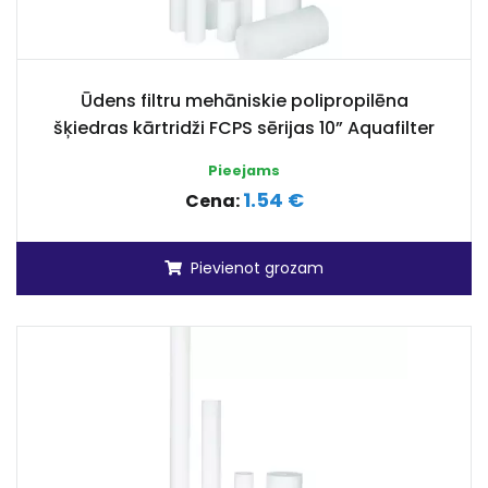
Ūdens filtru mehāniskie polipropilēna
šķiedras kārtridži FCPS sērijas 10” Aquafilter
Pieejams
1.54 €
Cena:
Pievienot grozam