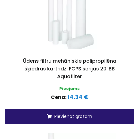
Ūdens filtru mehāniskie polipropilēna
šķiedras kārtridži FCPS sērijas 20”BB
Aquafilter
Pieejams
14.34 €
Cena:
Pievienot grozam