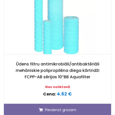
Ūdens filtru antimikrobiāli/antibaktēriāli
mehāniskie polipropilēna diega kārtridži
FCPP-AB sērijas 10”BB Aquafilter
Nav noliktavā
4.62 €
Cena:
Pievienot grozam