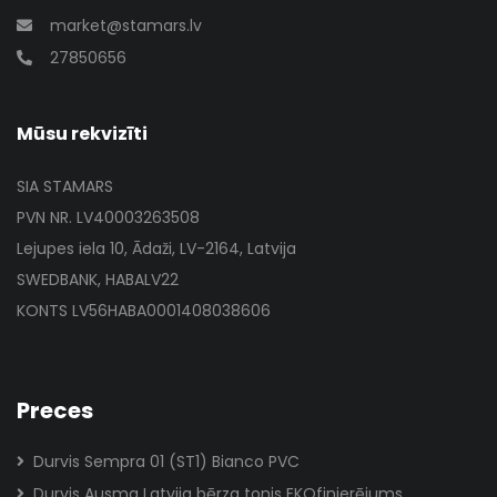
market@stamars.lv
27850656
Mūsu rekvizīti
SIA STAMARS
PVN NR. LV40003263508
Lejupes iela 10, Ādaži, LV-2164, Latvija
SWEDBANK, HABALV22
KONTS LV56HABA0001408038606
Preces
Durvis Sempra 01 (ST1) Bianco PVC
Durvis Ausma Latvija bērza tonis EKOfinierējums