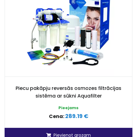
Piecu pakāpju reversās osmozes filtrācijas
sistēma ar sūkni Aquafilter
Pieejams
289.19 €
Cena:
Pievienot grozam