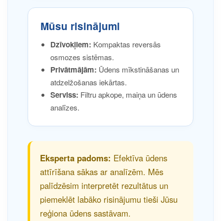
Mūsu risinājumi
Dzīvokļiem:
Kompaktas reversās
osmozes sistēmas.
Privātmājām:
Ūdens mīkstināšanas un
atdzelžošanas iekārtas.
Serviss:
Filtru apkope, maiņa un ūdens
analīzes.
Eksperta padoms:
Efektīva ūdens
attīrīšana sākas ar analīzēm. Mēs
palīdzēsim interpretēt rezultātus un
piemeklēt labāko risinājumu tieši Jūsu
reģiona ūdens sastāvam.