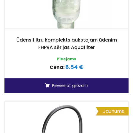
Ūdens filtru komplekts aukstajam ūdenim
FHPRA sērijas Aquafilter
Pieejams
8.54 €
Cena:
Pievienot grozam
Jaunums