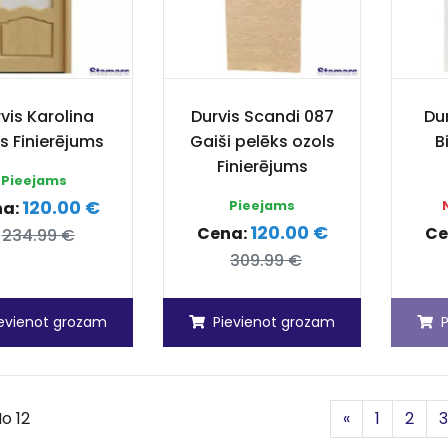
vis Karolina
Durvis Scandi 087
Dur
s Finierējums
Gaiši pelēks ozols
B
Finierējums
Pieejams
120.00 €
na:
Pieejams
120.00 €
Cena:
Ce
234.99 €
309.99 €
ievienot grozam
Pievienot grozam
Iepriekšējā
No 12
«
1
2
3