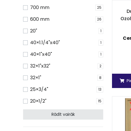
700 mm
25
Du
Ozol
600 mm
26
20"
1
Ce
40×1.1/4"x40"
1
40×1"x40"
1
32×1"x32"
2
32×1"
8
P
25×3/4"
13
20×1/2"
15
Rādīt vairāk