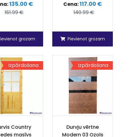
135.00 €
117.00 €
na:
Cena:
161.99 €
140.99 €
Pievienot grozam
Pievienot grozam
Izpārdošana
Izpārdošana
rvis Country
Durvju vērtne
iedes masīvs
Modern 03 Ozols