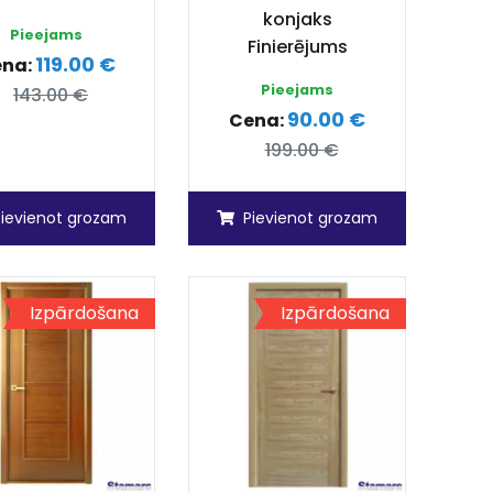
konjaks
Pieejams
Finierējums
119.00 €
ena:
Pieejams
143.00 €
90.00 €
Cena:
199.00 €
Pievienot grozam
Pievienot grozam
Izpārdošana
Izpārdošana