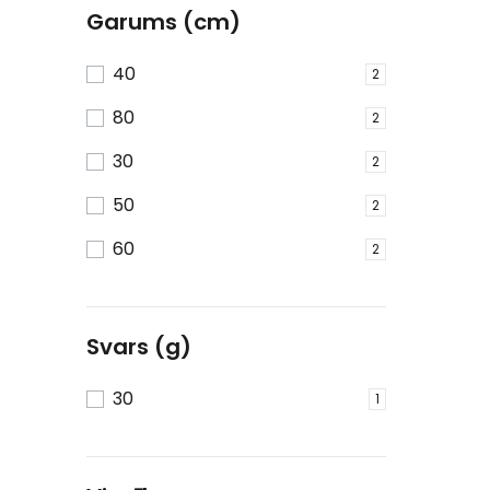
Garums (cm)
40
2
80
2
30
2
50
2
60
2
Svars (g)
30
1