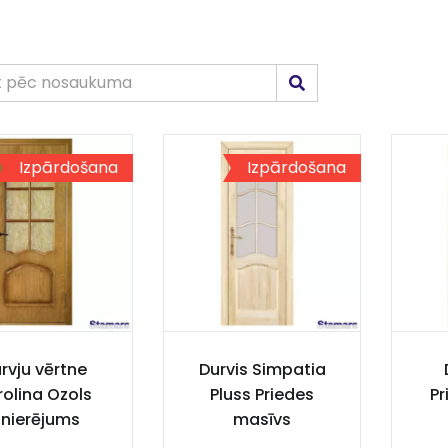
Izpārdošana
Izpārdošana
rvju vērtne
Durvis Simpatia
rolina Ozols
Pluss Priedes
Pr
inierējums
masīvs