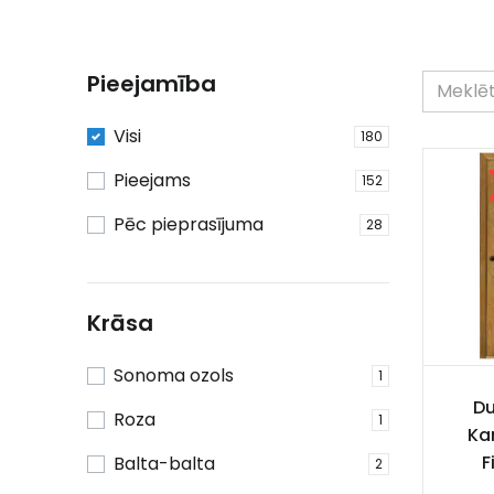
Pieejamība
Visi
180
Pieejams
152
Pēc pieprasījuma
28
Krāsa
Sonoma ozols
1
Du
Roza
1
Ka
F
Balta-balta
2