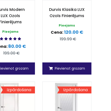
urvis Modern
Durvis Klasika LUX
LUX Ozols
Ozols Finierējums
Finierējums
Pieejams
120.00 €
Pieejams
Cena:
199.99 €
80.00 €
ena:
199.00 €
Pievienot grozam
Pievienot grozam
Izpārdošana
Izpārdošana