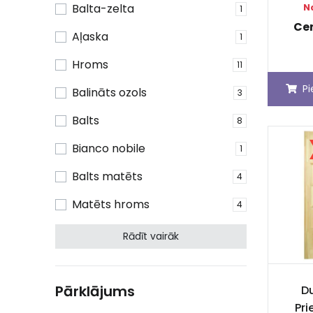
Balta-zelta
N
1
Ce
Aļaska
1
Hroms
11
P
Balināts ozols
3
Balts
8
Bianco nobile
1
Balts matēts
4
Matēts hroms
4
Rādīt vairāk
Pārklājums
Du
Pri