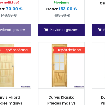
av noliktavā
Pieejams
Ce
70.00 €
153.00 €
na:
Cena:
149.99 €
183.99 €
ievienot grozam
Pievienot grozam
Izpārdošana
Izpārdošana
rvis Milord
Durvis Klasika
Du
edes masīvs
Priedes masīvs
Pr