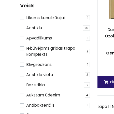
Veids
Līkums kanalizācijai
1
Ar stiklu
20
Dur
Ozol
Apvadlīkums
1
Iebūvējams grīdas trapa
2
Ce
komplekts
Blīvgredzens
1
Ar stikla vietu
3
P
Bez stikla
12
Aukstam ūdenim
4
Antibakteriāls
1
Lapa 11 