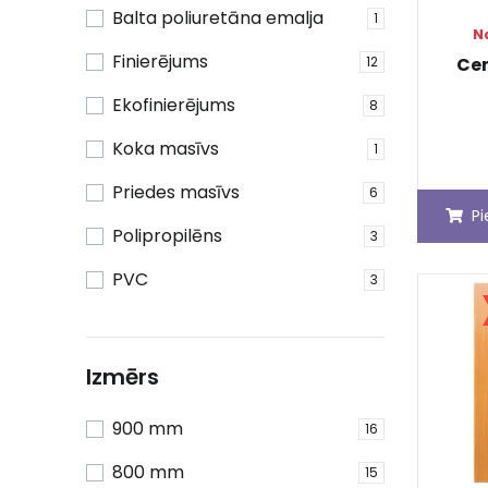
Balta poliuretāna emalja
1
N
Finierējums
12
Ce
Ekofinierējums
8
Koka masīvs
1
Priedes masīvs
6
P
Polipropilēns
3
PVC
3
Izmērs
900 mm
16
800 mm
15