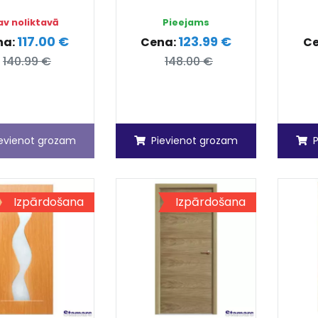
av noliktavā
Pieejams
117.00 €
123.99 €
na:
Cena:
C
140.99 €
148.00 €
ievienot grozam
Pievienot grozam
Izpārdošana
Izpārdošana