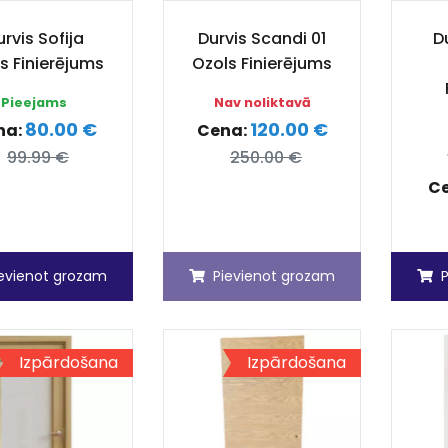
rvis Sofija
Durvis Scandi 01
D
s Finierējums
Ozols Finierējums
Pieejams
Nav noliktavā
80.00 €
120.00 €
na:
Cena:
99.99 €
250.00 €
C
ievienot grozam
Pievienot grozam
Izpārdošana
Izpārdošana