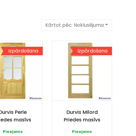
Kārtot pēc:
Noklusējuma
Izpārdošana
Izpārdošana
Durvis Perle
Durvis Milord
iedes masīvs
Priedes masīvs
Pieejams
Pieejams