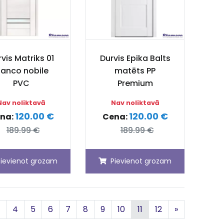
vis Matriks 01
Durvis Epika Balts
ianco nobile
matēts PP
PVC
Premium
Nav noliktavā
Nav noliktavā
120.00 €
120.00 €
na:
Cena:
189.99 €
189.99 €
Pievienot grozam
Pievienot grozam
Nākamā
4
5
6
7
8
9
10
11
12
»