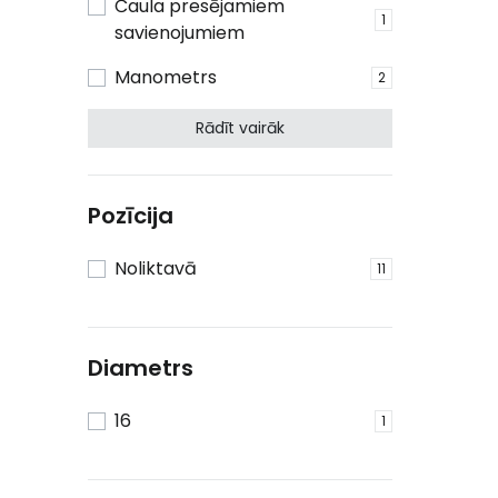
Čaula presējamiem
1
savienojumiem
Manometrs
2
Rādīt vairāk
Pozīcija
Noliktavā
11
Diametrs
16
1