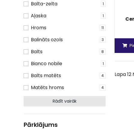
Balta-zelta
1
Aļaska
1
Ce
Hroms
11
Balināts ozols
3
P
Balts
8
Bianco nobile
1
Lapa 12 
Balts matēts
4
Matēts hroms
4
Rādīt vairāk
Pārklājums