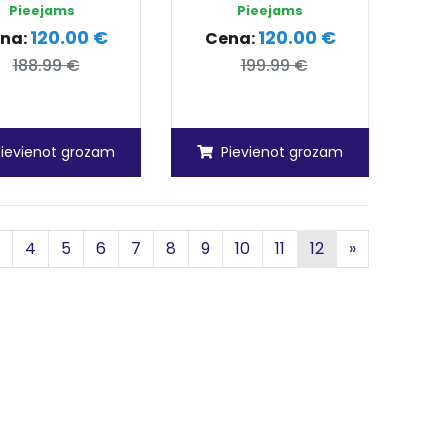
Pieejams
Pieejams
120.00 €
120.00 €
na:
Cena:
188.99 €
199.99 €
Pievienot grozam
Pievienot grozam
Nākamā
4
5
6
7
8
9
10
11
12
»