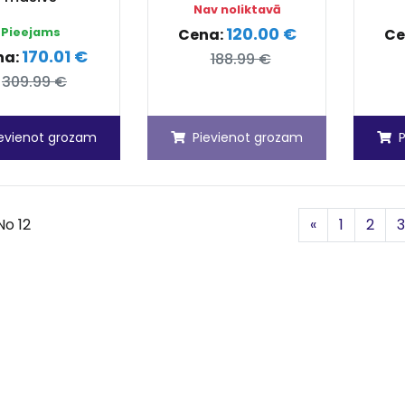
Nav noliktavā
120.00 €
Pieejams
Cena:
Ce
170.01 €
na:
188.99 €
309.99 €
ievienot grozam
Pievienot grozam
Iepriekšējā
No 12
«
1
2
3