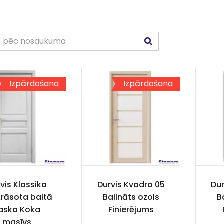
Izpārdošana
Izpārdošana
vis Klassika
Durvis Kvadro 05
Dur
rāsota baltā
Balināts ozols
B
aska Koka
Finierējums
masīvs