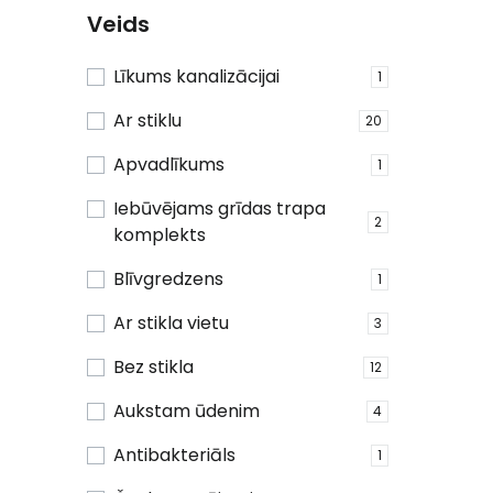
Veids
Līkums kanalizācijai
1
Ar stiklu
20
Apvadlīkums
1
Iebūvējams grīdas trapa
2
komplekts
Blīvgredzens
1
Ar stikla vietu
3
Bez stikla
12
Aukstam ūdenim
4
Antibakteriāls
1