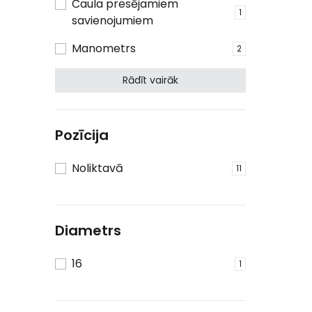
Čaula presējamiem
1
savienojumiem
Manometrs
2
Rādīt vairāk
Pozīcija
Noliktavā
11
Diametrs
16
1