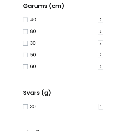
Garums (cm)
40
2
80
2
30
2
50
2
60
2
Svars (g)
30
1