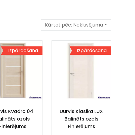
Kārtot pēc:
Noklusējuma
Izpārdošana
Izpārdošana
vis Kvadro 04
Durvis Klasika LUX
alināts ozols
Balināts ozols
Finierējums
Finierējums