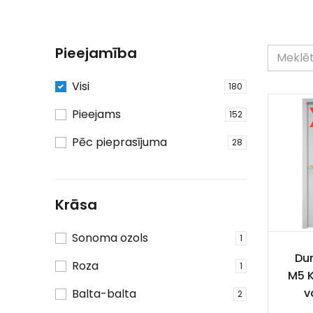
Pieejamība
Visi
180
Pieejams
152
Pēc pieprasījuma
28
Krāsa
Sonoma ozols
1
Dur
Roza
1
M5 K
v
Balta-balta
2