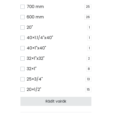
700 mm
25
600 mm
26
20"
1
40×1.1/4"x40"
1
40×1"x40"
1
32×1"x32"
2
32×1"
8
25×3/4"
13
20×1/2"
15
Rādīt vairāk