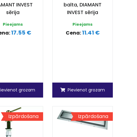
AMANT INVEST
balta, DIAMANT
sērija
INVEST sērija
Pieejams
Pieejams
17.55 €
11.41 €
ena:
Cena:
Pievienot grozam
Pievienot grozam
Izpārdošana
Izpārdošana