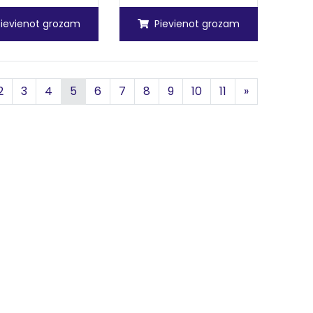
Pievienot grozam
Pievienot grozam
šējā
Nākamā
2
3
4
5
6
7
8
9
10
11
»