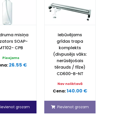
idruma misiņa
Iebūvējams
zators SOAP-
grīdas trapa
MT102- CPB
komplekts
(divpusējs vāks:
Pieejams
nerūsējošais
26.55 €
ena:
tērauds / flīze)
CD600-B-NT
Nav noliktavā
140.00 €
Cena:
Pievienot grozam
Pievienot grozam