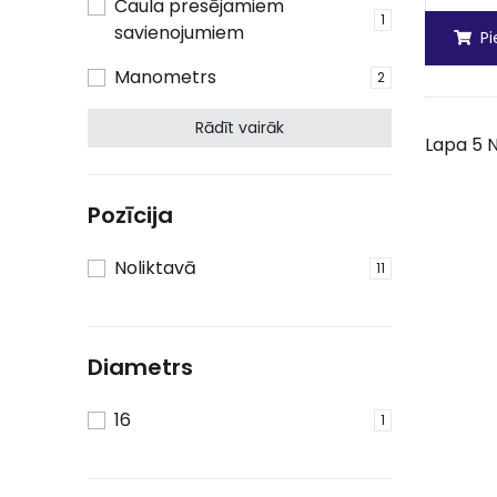
Čaula presējamiem
1
savienojumiem
P
Manometrs
2
Rādīt vairāk
Lapa 5 N
Pozīcija
Noliktavā
11
Diametrs
16
1