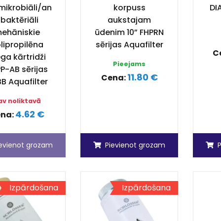
mikrobiāli/an
korpuss
DI
ibaktēriāli
aukstajam
ehāniskie
ūdenim 10” FHPRN
lipropilēna
sērijas Aquafilter
C
ga kārtridži
Pieejams
P-AB sērijas
11.80 €
Cena:
BB Aquafilter
av noliktavā
4.62 €
na:
ievienot grozam
Pievienot grozam
Izpārdošana
Izpārdošana