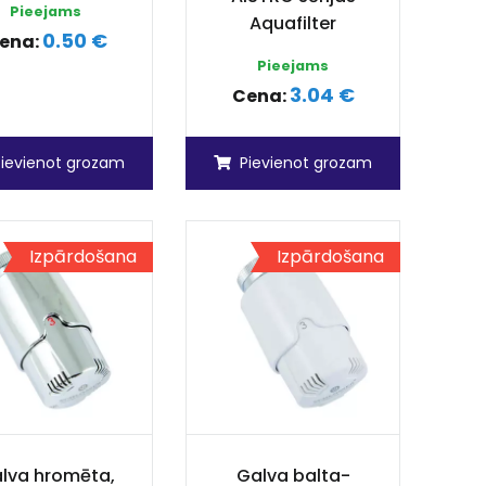
Pieejams
Aquafilter
0.50 €
ena:
Pieejams
3.04 €
Cena:
Pievienot grozam
Pievienot grozam
Izpārdošana
Izpārdošana
lva hromēta,
Galva balta-