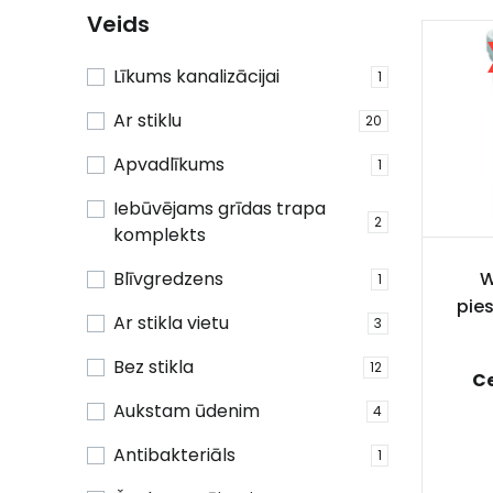
Veids
Līkums kanalizācijai
1
Ar stiklu
20
Apvadlīkums
1
Iebūvējams grīdas trapa
2
komplekts
Blīvgredzens
W
1
pie
Ar stikla vietu
3
Bez stikla
12
C
Aukstam ūdenim
4
Antibakteriāls
1