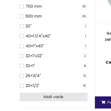
700 mm
25
600 mm
26
20"
1
Ga
40×1.1/4"x40"
1
zel
40×1"x40"
1
32×1"x32"
2
Ce
32×1"
8
25×3/4"
13
20×1/2"
15
Rādīt vairāk
P