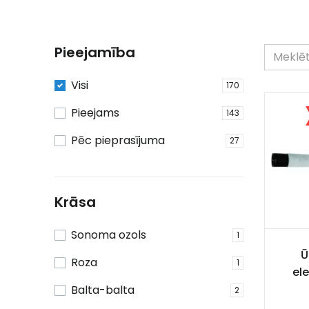
Pieejamība
Visi
170
Pieejams
143
Pēc pieprasījuma
27
Krāsa
Sonoma ozols
1
Ū
Roza
1
el
Balta-balta
2