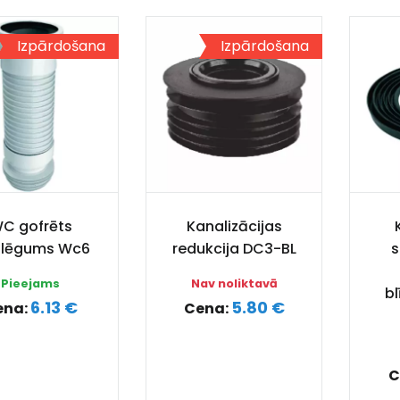
Izpārdošana
Izpārdošana
C gofrēts
Kanalizācijas
slēgums Wc6
redukcija DC3-BL
s
Pieejams
Nav noliktavā
b
6.13 €
5.80 €
ena:
Cena:
C