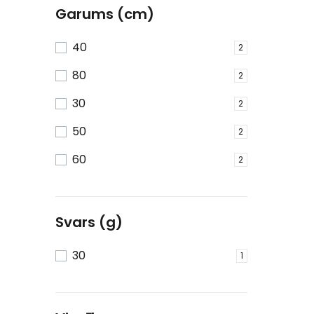
Garums (cm)
40
2
80
2
30
2
50
2
60
2
Svars (g)
30
1