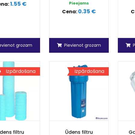
1.55 €
ena:
Pieejams
0.35 €
Cena:
C
ievienot grozam
Pievienot grozam
Izpārdošana
Izpārdošana
dens filtru
Ūdens filtru
Ga