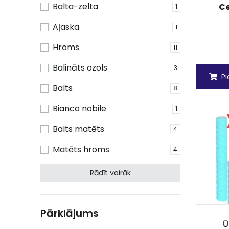
Balta-zelta
C
1
Aļaska
1
Hroms
11
Balināts ozols
3
P
Balts
8
Bianco nobile
1
Balts matēts
4
Matēts hroms
4
Rādīt vairāk
Pārklājums
Ū