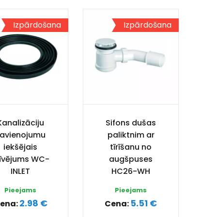
Izpārdošana
Izpārdošana
Kanalizāciju
Sifons dušas
avienojumu
paliktnim ar
iekšējais
tīrīšanu no
līvējums WC-
augšpuses
INLET
HC26-WH
Pieejams
Pieejams
2.98 €
5.51 €
ena:
Cena: