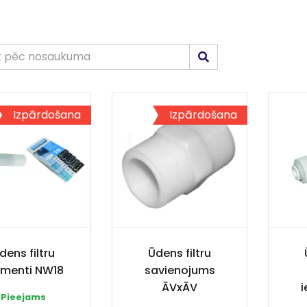
Izpārdošana
Izpārdošana
dens filtru
Ūdens filtru
ementi NW18
savienojums
ĀVxĀV
i
Pieejams