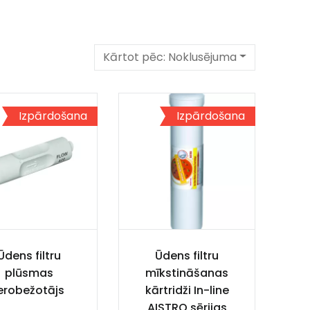
Kārtot pēc:
Noklusējuma
Izpārdošana
Izpārdošana
Ūdens filtru
Ūdens filtru
plūsmas
mīkstināšanas
erobežotājs
kārtridži In-line
AISTRO sērijas