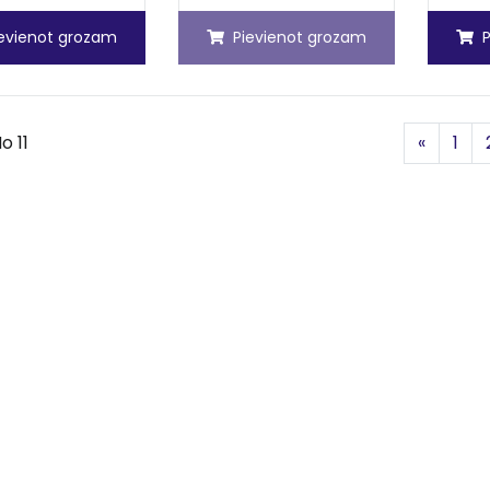
ievienot grozam
Pievienot grozam
Iepriek
o 11
«
1