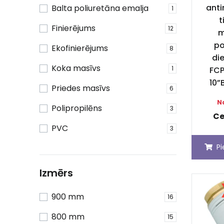
anti
Balta poliuretāna emalja
1
t
Finierējums
12
m
po
Ekofinierējums
8
die
Koka masīvs
1
FCP
10”
Priedes masīvs
6
N
Polipropilēns
3
Ce
PVC
3
P
Izmērs
900 mm
16
800 mm
15