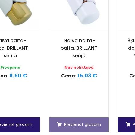
lva balta-
Galva balta-
Šķ
ta, BRILLANT
balta, BRILLANT
do
sērija
sērija
Pieejams
Nav noliktavā
9.50 €
15.03 €
na:
Cena:
C
ievienot grozam
Pievienot grozam