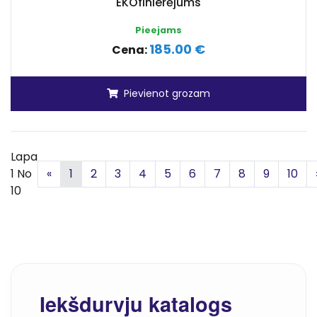
EKOfinierējums
Pieejams
185.00 €
Cena:
Pievienot grozam
Lapa
Iepriekšējā
1 No
«
1
2
3
4
5
6
7
8
9
10
10
Iekšdurvju katalogs