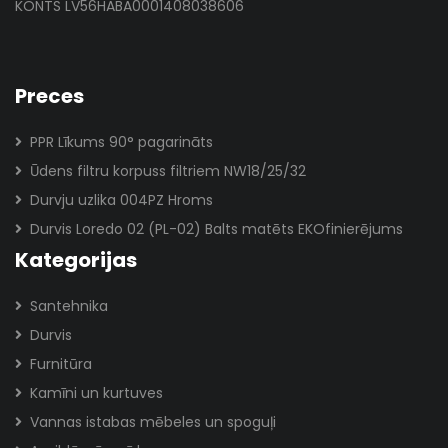
KONTS LV56HABA0001408038606
Preces
PPR Līkums 90° pagarināts
Ūdens filtru korpuss filtriem NW18/25/32
Durvju uzlika 004PZ Hroms
Durvis Loredo 02 (PL-02) Balts matēts EKOfinierējums
Kategorijas
Santehnika
Durvis
Furnitūra
Kamīni un kurtuves
Vannas istabas mēbeles un spoguļi