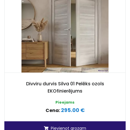
Divviru durvis Silva 01 Pelēks ozols
EKOfinierējums
Pieejams
295.00 €
Cena:
Pievienot grozam