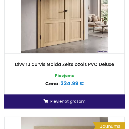
Divviru durvis Golda Zelts ozols PVC Deluxe
Pieejams
334.99 €
Cena:
Pievienot grozam
Jaunums