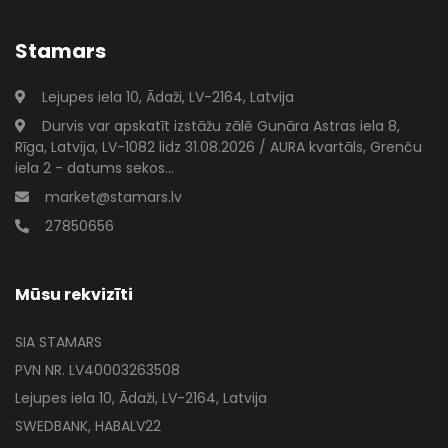
Stamars
Lejupes iela 10, Ādaži, LV-2164, Latvija
Durvis var apskatīt izstāžu zālē Gunāra Astras iela 8,
Rīga, Latvija, LV-1082 lidz 31.08.2026 / AURA kvartāls, Grenču
iela 2 - datums sekos...
market@stamars.lv
27850656
Mūsu rekvizīti
SIA STAMARS
PVN NR. LV40003263508
Lejupes iela 10, Ādaži, LV-2164, Latvija
SWEDBANK, HABALV22