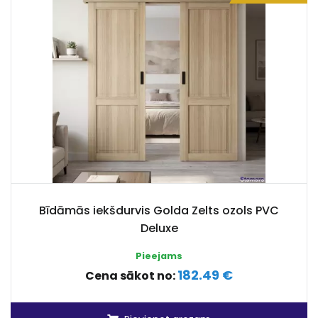
Bīdāmās iekšdurvis Golda Zelts ozols PVC
Deluxe
Pieejams
182.49 €
Cena sākot no: