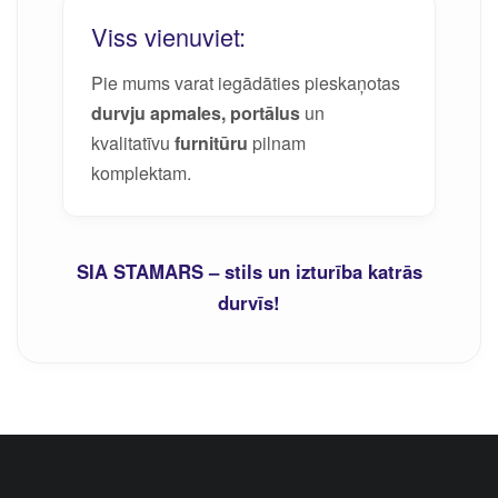
Viss vienuviet:
Pie mums varat iegādāties pieskaņotas
durvju apmales, portālus
un
kvalitatīvu
furnitūru
pilnam
komplektam.
SIA STAMARS – stils un izturība katrās
durvīs!