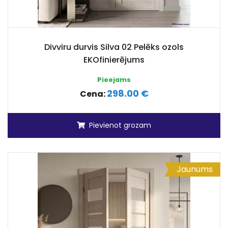
Divviru durvis Silva 02 Pelēks ozols
EKOfinierējums
Pieejams
298.00 €
Cena:
Pievienot grozam
Jaunums