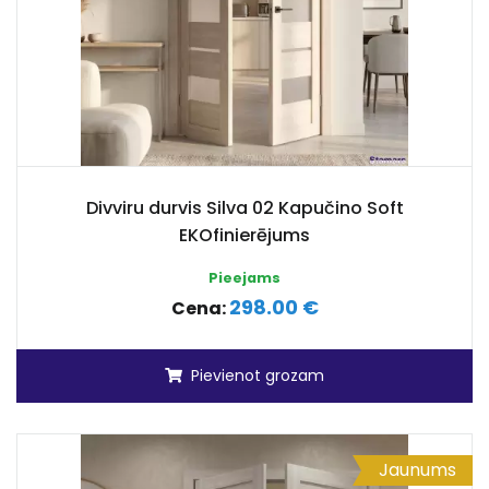
Divviru durvis Silva 02 Kapučino Soft
EKOfinierējums
Pieejams
298.00 €
Cena:
Pievienot grozam
Jaunums