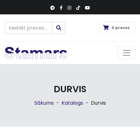
0 preces
DURVIS
Sākums
-
Katalogs
-
Durvis