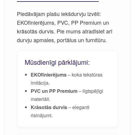
Piedāvājam plašu iekšdurvju izvēli:
EKOfinierējums, PVC, PP Premium un
krāsotās durvis. Pie mums atradīsiet arī
durvju apmales, portālus un furnitūru.
Mūsdienīgi pārklājumi:
EKOfinierējums
– koka tekstūras
imitācija.
PVC un PP Premium
– ilgtspējīgi
materiāli.
Krāsotās durvis
– eleganti
risinājumi.