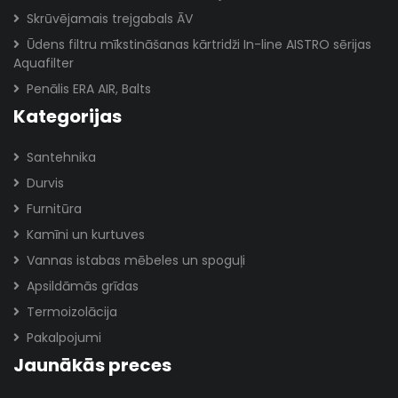
Skrūvējamais trejgabals ĀV
Ūdens filtru mīkstināšanas kārtridži In-line AISTRO sērijas
Aquafilter
Penālis ERA AIR, Balts
Kategorijas
Santehnika
Durvis
Furnitūra
Kamīni un kurtuves
Vannas istabas mēbeles un spoguļi
Apsildāmās grīdas
Termoizolācija
Pakalpojumi
Jaunākās preces