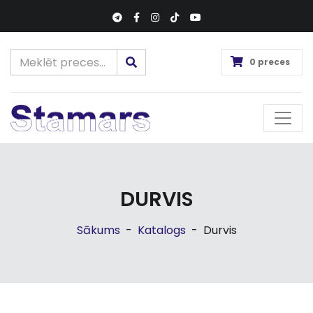
0 preces
DURVIS
Sākums
-
Katalogs
-
Durvis