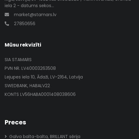
iela 2 - datums sekos...
market@stamars.lv
27850656
Mūsu rekvizīti
SIA STAMARS
PVN NR. LV40003263508
Lejupes iela 10, Ādaži, LV-2164, Latvija
SWEDBANK, HABALV22
KONTS LV56HABA0001408038606
Preces
Galva balta-balta, BRILLANT sērija