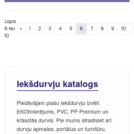
Lapa
Iepriekšējā
6 No
«
1
2
3
4
5
6
7
8
9
10
10
Iekšdurvju katalogs
Piedāvājam plašu iekšdurvju izvēli:
EKOfinierējums, PVC, PP Premium un
krāsotās durvis. Pie mums atradīsiet arī
durvju apmales, portālus un furnitūru.