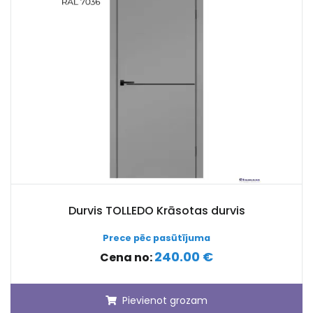
Durvis TOLLEDO Krāsotas durvis
Prece pēc pasūtījuma
240.00 €
Cena no:
Pievienot grozam