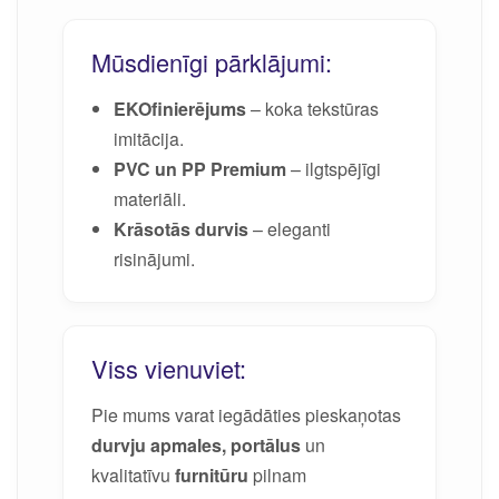
Mūsdienīgi pārklājumi:
EKOfinierējums
– koka tekstūras
imitācija.
PVC un PP Premium
– ilgtspējīgi
materiāli.
Krāsotās durvis
– eleganti
risinājumi.
Viss vienuviet:
Pie mums varat iegādāties pieskaņotas
durvju apmales, portālus
un
kvalitatīvu
furnitūru
pilnam