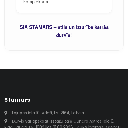
komplektam.
SIA STAMARS – stils un izturība katrās
durvīs!
Stamars
Lejupes iela 10, Ādaži, LV-2164, Latvija
Durvis var apskatīt izstāžu zālē Gunāra Astras iela 8,
Rīga, Latvija, LV-1082 lidz 31.08.2026 / AURA kvartāls, Grenču