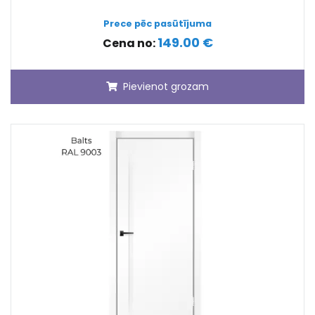
Prece pēc pasūtījuma
149.00 €
Cena no:
Pievienot grozam