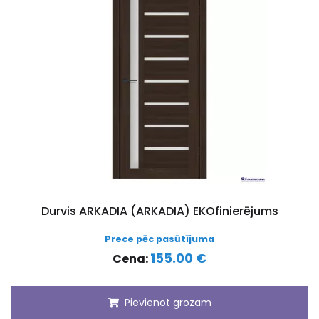
Durvis ARKADIA (ARKADIA) EKOfinierējums
Prece pēc pasūtījuma
155.00 €
Cena:
Pievienot grozam