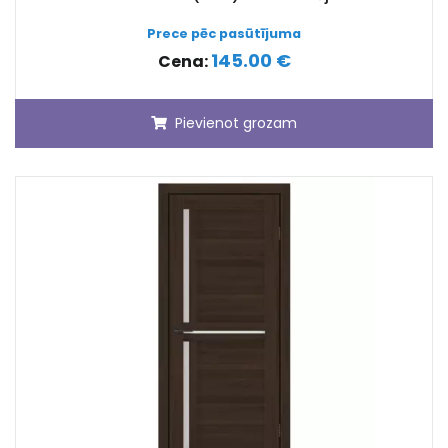
Prece pēc pasūtījuma
145.00 €
Cena:
Pievienot grozam