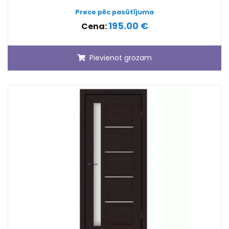
Prece pēc pasūtījuma
195.00 €
Cena:
Pievienot grozam