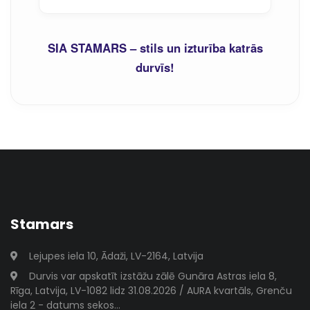
SIA STAMARS – stils un izturība katrās
durvīs!
Stamars
Lejupes iela 10, Ādaži, LV-2164, Latvija
Durvis var apskatīt izstāžu zālē Gunāra Astras iela 8,
Rīga, Latvija, LV-1082 lidz 31.08.2026 / AURA kvartāls, Grenču
iela 2 - datums sekos...