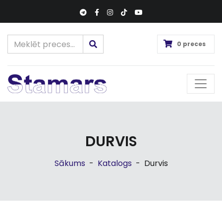
0 preces
DURVIS
Sākums
-
Katalogs
-
Durvis