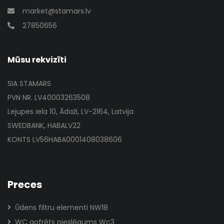
market@stamars.lv
27850656
Mūsu rekvizīti
SIA STAMARS
PVN NR. LV40003263508
Lejupes iela 10, Ādaži, LV-2164, Latvija
SWEDBANK, HABALV22
KONTS LV56HABA0001408038606
Preces
Ūdens filtru elementi NW18
WC gofrēts pieslēgums Wc3