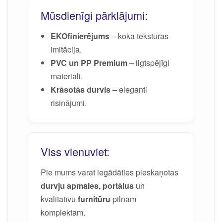
Mūsdienīgi pārklājumi:
EKOfinierējums
– koka tekstūras
imitācija.
PVC un PP Premium
– ilgtspējīgi
materiāli.
Krāsotās durvis
– eleganti
risinājumi.
Viss vienuviet:
Pie mums varat iegādāties pieskaņotas
durvju apmales, portālus
un
kvalitatīvu
furnitūru
pilnam
komplektam.