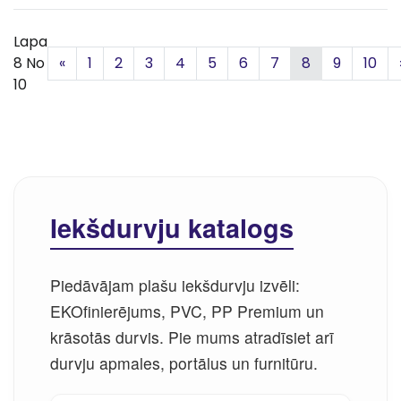
Lapa
Iepriekšējā
8 No
«
1
2
3
4
5
6
7
8
9
10
10
Iekšdurvju katalogs
Piedāvājam plašu iekšdurvju izvēli:
EKOfinierējums, PVC, PP Premium un
krāsotās durvis. Pie mums atradīsiet arī
durvju apmales, portālus un furnitūru.