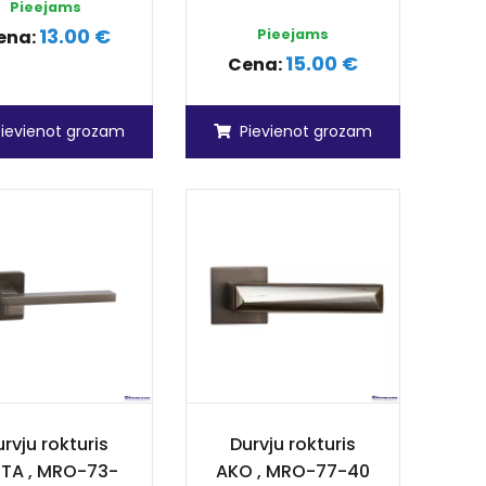
Pieejams
13.00 €
ena:
Pieejams
15.00 €
Cena:
Pievienot grozam
Pievienot grozam
rvju rokturis
Durvju rokturis
ITA , MRO-73-
AKO , MRO-77-40