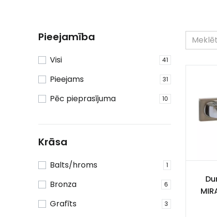
Pieejamība
Visi
41
Pieejams
31
Pēc pieprasījuma
10
Krāsa
Balts/hroms
1
Dur
Bronza
6
MIR
Grafīts
3