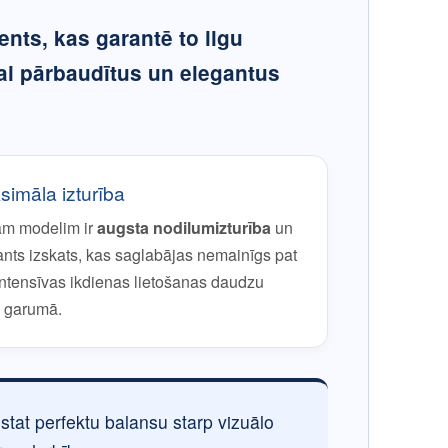
ents, kas garantē to ilgu
ai pārbaudītus un elegantus
imāla izturība
am modelim ir
augsta nodilumizturība
un
ants izskats, kas saglabājas nemainīgs pat
intensīvas ikdienas lietošanas daudzu
 garumā.
ūstat perfektu balansu starp vizuālo