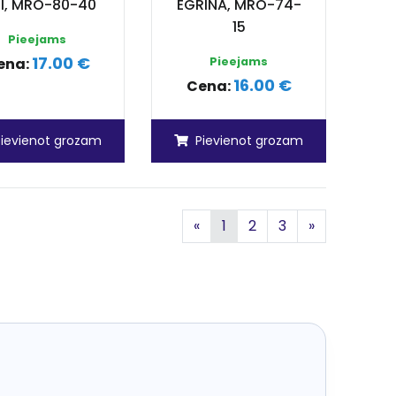
NI, MRO-80-40
EGRINA, MRO-74-
15
Pieejams
17.00 €
ena:
Pieejams
16.00 €
Cena:
Pievienot grozam
Pievienot grozam
Iepriekšējā
Nākamā
«
1
2
3
»