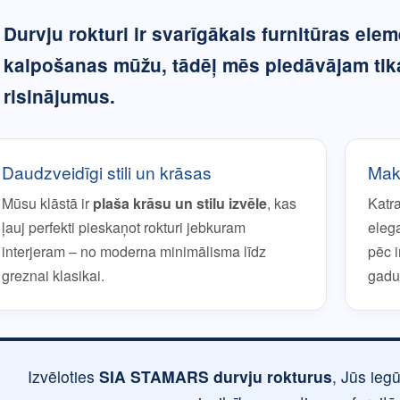
Durvju rokturi
ir svarīgākais furnitūras elem
kalpošanas mūžu, tādēļ mēs piedāvājam tik
risinājumus.
Daudzveidīgi stili un krāsas
Maks
Mūsu klāstā ir
plaša krāsu un stilu izvēle
, kas
Katr
ļauj perfekti pieskaņot rokturi jebkuram
eleg
interjeram – no moderna minimālisma līdz
pēc 
greznai klasikai.
gadu
Izvēloties
SIA STAMARS durvju rokturus
, Jūs ieg