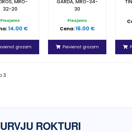
DROS, MRO-
GARDA, MRO-34-
TI
32-20
30
Pieejams
Pieejams
C
14.00 €
16.00 €
na:
Cena:
ievienot grozam
Pievienot grozam
o 3
URVJU ROKTURI