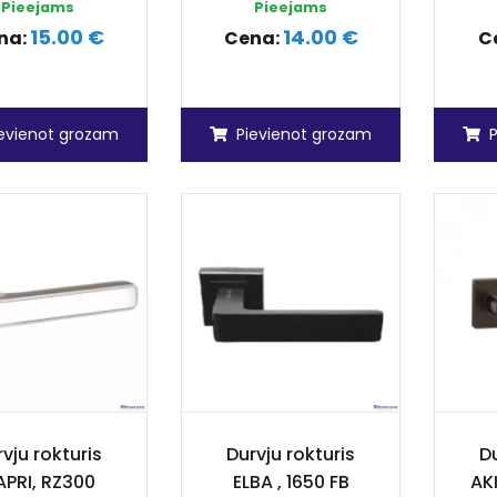
Pieejams
Pieejams
15.00 €
14.00 €
na:
Cena:
C
ievienot grozam
Pievienot grozam
vju rokturis
Durvju rokturis
Du
PRI, RZ300
ELBA , 1650 FB
AK