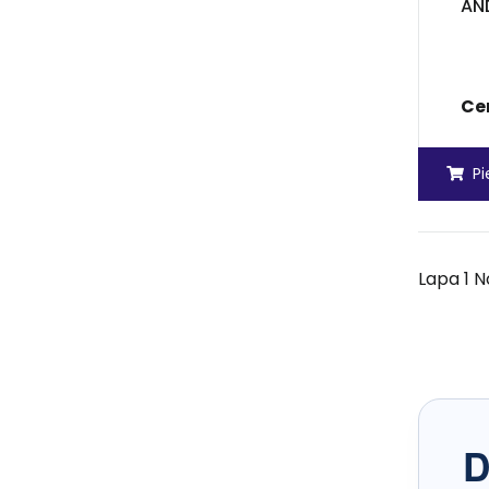
AN
Ce
P
Lapa 1 N
D