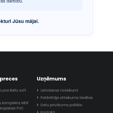
ras darbību.
kturi Jūsu mājai.
preces
Uzņēmums
 Luna Balts soft
Lietošanas noteikumi
Patērētāja atteikuma tiesības
lu komplekts MDF
Datu privātuma politika
skopiskais PVC
Kontakti