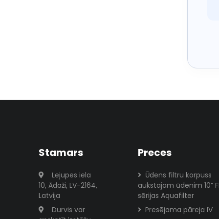
Stamars
Preces
Lejupes iela
Ūdens filtru korpuss
10, Ādaži, LV-2164,
aukstajam ūdenim 10” 
Latvija
sērijas Aquafilter
Durvis var
Presējama pāreja IV