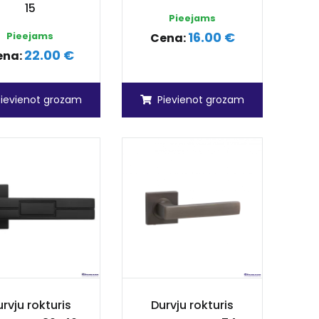
15
Pieejams
16.00 €
Pieejams
Cena:
22.00 €
ena:
Pievienot grozam
Pievienot grozam
rvju rokturis
Durvju rokturis