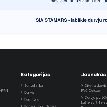
pievilcību un uzticamu furnitū
SIA STAMARS - labākie durvju ro
Kategorijas
Jaunākās 
Santehnika
Divviru durvis
FHPRN
PVC Deluxe
Durvis
Durvju portā
Furnitūra
Latte soft Tele
Kamīni un kurtuves