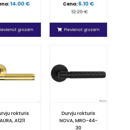
14.00 €
6.10 €
ena:
Cena:
12.20 €
Pievienot grozam
Pievienot grozam
rvju rokturis
Durvju rokturis
AURA, A1211
NOVA, MRO-44-
30