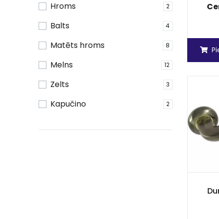
Hroms
Ce
2
Balts
4
Matēts hroms
8
P
Melns
12
Zelts
3
Kapučino
2
Dur