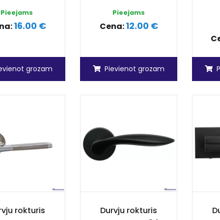
Pieejams
Pieejams
16.00 €
12.00 €
na:
Cena:
C
ievienot grozam
Pievienot grozam
vju rokturis
Durvju rokturis
Du