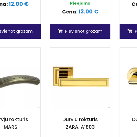
12.00 €
na:
Pieejams
C
13.00 €
Cena:
ievienot grozam
Pievienot grozam
vju rokturis
Durvju rokturis
Du
MARS
ZARA, A1803