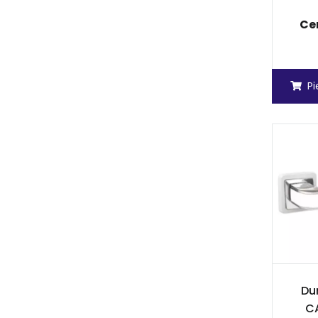
Ce
P
Dur
CA