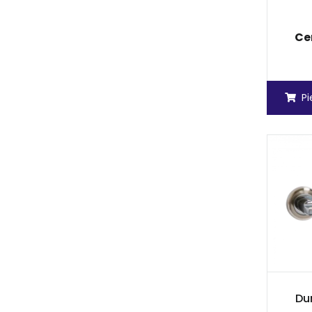
Ce
P
Dur