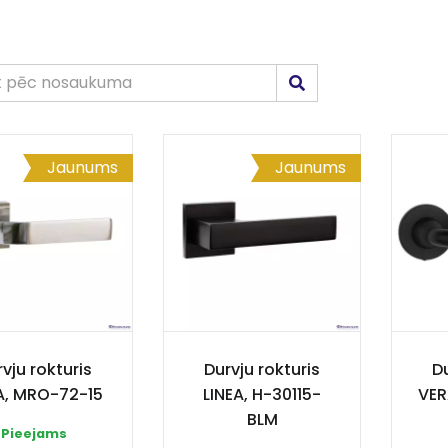
Jaunums
Jaunums
vju rokturis
Durvju rokturis
Du
A, MRO-72-15
LINEA, H-30115-
VER
BLM
Pieejams