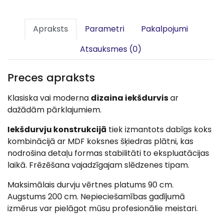
Apraksts
Parametri
Pakalpojumi
Atsauksmes (0)
Preces apraksts
Klasiska vai moderna
dizaina iekšdurvis
ar
dažādām pārklajumiem.
Iekšdurvju konstrukcijā
tiek izmantots dabīgs koks
kombinācijā ar MDF koksnes šķiedras plātni, kas
nodrošina detaļu formas stabilitāti to ekspluatācijas
laikā. Frēzēšana vajadzīgajam slēdzenes tipam.
Maksimālais durvju vērtnes platums 90 cm.
Augstums 200 cm. Nepieciešamības gadījumā
izmērus var pielāgot mūsu profesionālie meistari.