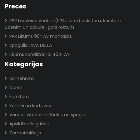
Preces
PPR Lodveida ventilis (PPSU lode) aukstam, karstam
ūdenim un apkurei, garš rokturis
PPR Līkums 90° ĀV montāžas
Spogulis LAVA DELLA
Līkums kanalizācijai 40B-WH
Kategorijas
Santehnika
Durvis
Furnitūra
Kamīni un kurtuves
Vannas istabas mēbeles un spoguļi
Apsildāmās grīdas
Termoizolācija