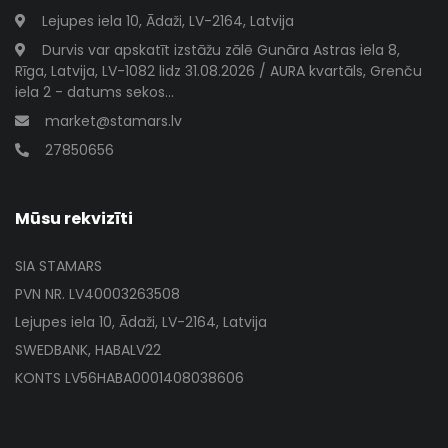
Lejupes iela 10, Ādaži, LV-2164, Latvija
Durvis var apskatīt izstāžu zālē Gunāra Astras iela 8,
Rīga, Latvija, LV-1082 lidz 31.08.2026 / AURA kvartāls, Grenču
iela 2 - datums sekos...
market@stamars.lv
27850656
Mūsu rekvizīti
SIA STAMARS
PVN NR. LV40003263508
Lejupes iela 10, Ādaži, LV-2164, Latvija
SWEDBANK, HABALV22
KONTS LV56HABA0001408038606