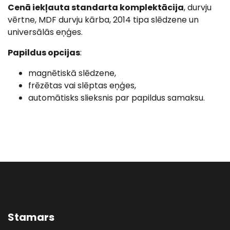
Cenā iekļauta standarta komplektācija
, durvju
vērtne, MDF durvju kārba, 2014 tipa slēdzene un
universālās eņģes.
Papildus opcijas
:
magnētiskā slēdzene,
frēzētas vai slēptas eņģes,
automātisks slieksnis par papildus samaksu.
Stamars