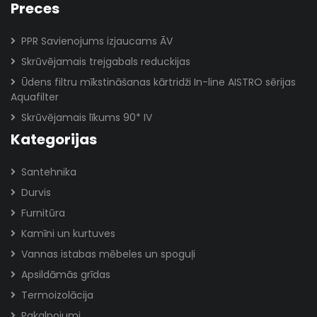
Preces
PPR Savienojums izjaucams ĀV
Skrūvējamais trejgabals reduckijas
Ūdens filtru mīkstināšanas kārtridži In-line AISTRO sērijas
Aquafilter
Skrūvējamais līkums 90* IV
Kategorijas
Santehnika
Durvis
Furnitūra
Kamīni un kurtuves
Vannas istabas mēbeles un spoguļi
Apsildāmās grīdas
Termoizolācija
Pakalpojumi