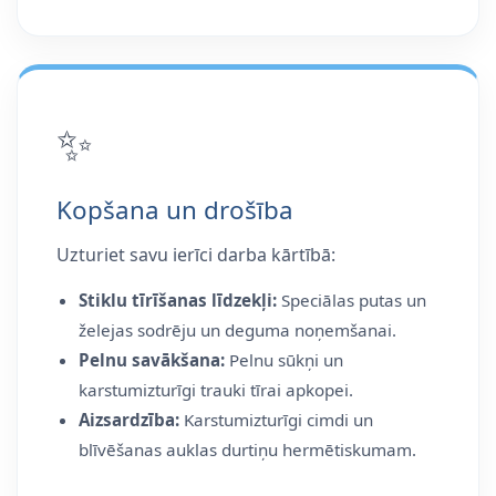
✨
Kopšana un drošība
Uzturiet savu ierīci darba kārtībā:
Stiklu tīrīšanas līdzekļi:
Speciālas putas un
želejas sodrēju un deguma noņemšanai.
Pelnu savākšana:
Pelnu sūkņi un
karstumizturīgi trauki tīrai apkopei.
Aizsardzība:
Karstumizturīgi cimdi un
blīvēšanas auklas durtiņu hermētiskumam.