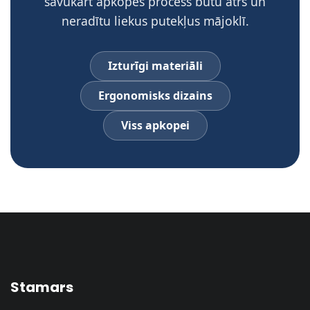
savukārt apkopes process būtu ātrs un
neradītu liekus putekļus mājoklī.
Izturīgi materiāli
Ergonomisks dizains
Viss apkopei
Stamars