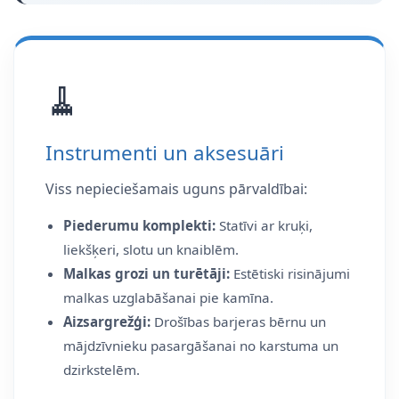
🧹
Instrumenti un aksesuāri
Viss nepieciešamais uguns pārvaldībai:
Piederumu komplekti:
Statīvi ar kruķi,
liekšķeri, slotu un knaiblēm.
Malkas grozi un turētāji:
Estētiski risinājumi
malkas uzglabāšanai pie kamīna.
Aizsargrežģi:
Drošības barjeras bērnu un
mājdzīvnieku pasargāšanai no karstuma un
dzirkstelēm.