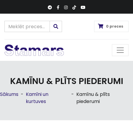
0 preces
KAMĪNU & PLĪTS PIEDERUMI
Sākums
-
Kamīni un
-
Kamīnu & plīts
kurtuves
piederumi