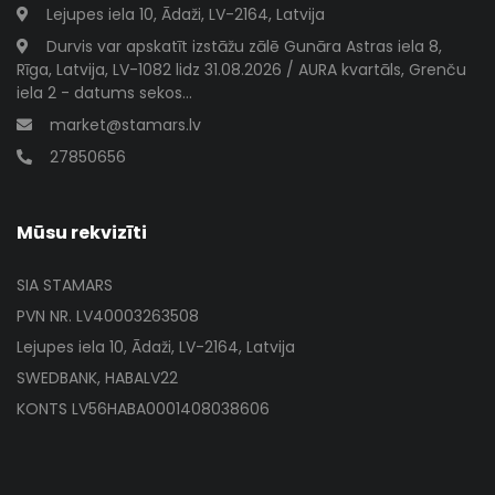
Lejupes iela 10, Ādaži, LV-2164, Latvija
Durvis var apskatīt izstāžu zālē Gunāra Astras iela 8,
Rīga, Latvija, LV-1082 lidz 31.08.2026 / AURA kvartāls, Grenču
iela 2 - datums sekos...
market@stamars.lv
27850656
Mūsu rekvizīti
SIA STAMARS
PVN NR. LV40003263508
Lejupes iela 10, Ādaži, LV-2164, Latvija
SWEDBANK, HABALV22
KONTS LV56HABA0001408038606