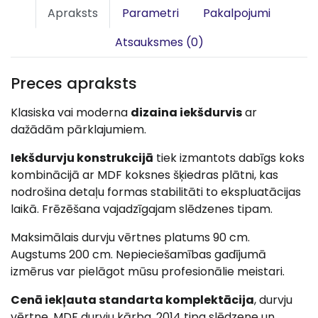
Apraksts
Parametri
Pakalpojumi
Atsauksmes (0)
Preces apraksts
Klasiska vai moderna
dizaina iekšdurvis
ar
dažādām pārklajumiem.
Iekšdurvju konstrukcijā
tiek izmantots dabīgs koks
kombinācijā ar MDF koksnes šķiedras plātni, kas
nodrošina detaļu formas stabilitāti to ekspluatācijas
laikā. Frēzēšana vajadzīgajam slēdzenes tipam.
Maksimālais durvju vērtnes platums 90 cm.
Augstums 200 cm. Nepieciešamības gadījumā
izmērus var pielāgot mūsu profesionālie meistari.
Cenā iekļauta standarta komplektācija
, durvju
vērtne, MDF durvju kārba, 2014 tipa slēdzene un