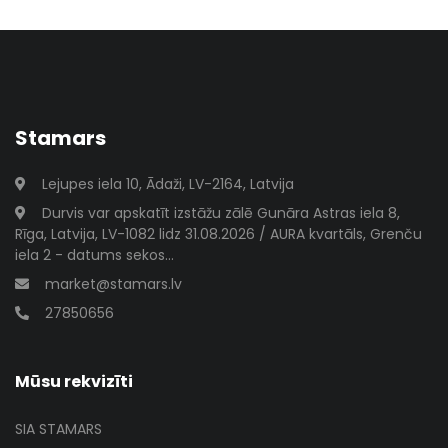
Stamars
Lejupes iela 10, Ādaži, LV-2164, Latvija
Durvis var apskatīt izstāžu zālē Gunāra Astras iela 8,
Rīga, Latvija, LV-1082 lidz 31.08.2026 / AURA kvartāls, Grenču
iela 2 - datums sekos...
market@stamars.lv
27850656
Mūsu rekvizīti
SIA STAMARS