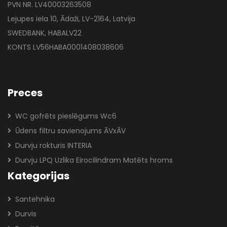
PVN NR. LV40003263508
Lejupes iela 10, Ādaži, LV-2164, Latvija
SWEDBANK, HABALV22
KONTS LV56HABA0001408038606
Preces
WC gofrēts pieslēgums Wc6
Ūdens filtru savienojums ĀVxĀV
Durvju rokturis INTERIA
Durvju LPQ Uzlika Eirocilindram Matēts hroms
Kategorijas
Santehnika
Durvis