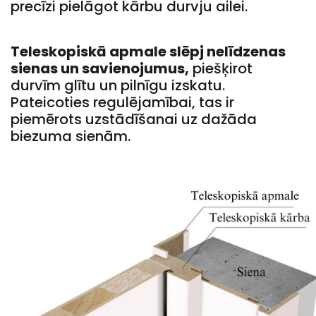
precīzi pielāgot kārbu durvju ailei.
Teleskopiskā apmale slēpj nelīdzenas
sienas un savienojumus,
piešķirot
durvīm glītu un pilnīgu izskatu.
Pateicoties regulējamībai, tas ir
piemērots uzstādīšanai uz dažāda
biezuma sienām.