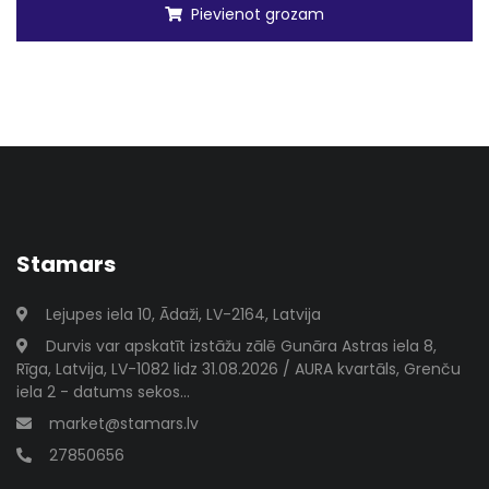
Pievienot grozam
Stamars
Lejupes iela 10, Ādaži, LV-2164, Latvija
Durvis var apskatīt izstāžu zālē Gunāra Astras iela 8,
Rīga, Latvija, LV-1082 lidz 31.08.2026 / AURA kvartāls, Grenču
iela 2 - datums sekos...
market@stamars.lv
27850656