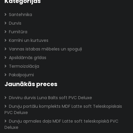
Kategorijas
Santehnika
Durvis
Furnitūra
Kamīni un kurtuves
Vannas istabas mēbeles un spoguļi
Apsildāmās grīdas
Termoizolācija
Pakalpojumi
Jaunākās preces
Divviru durvis Luna Balts soft PVC Deluxe
Durvju portālu komplekts MDF Latte soft Teleskopiskais
PVC Deluxe
Durvju apmales daļa MDF Latte soft teleskopiskā PVC
Deluxe