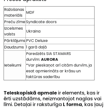
Ražošanas
MDF
materiāls
Preču zīme
Syndicate doors
Izcelsmes
Ukraina
valsts
Pārklājums
PVC Deluxe
Daudzums
1 garā daļā
Paredzēts SIA STAMARS
durvīm:
AURORA
Ieteikumi
*Var pieskaņot arī citām durvīm, ja
esat apmierināts ar krāsu un
faktūras saderību
Teleskopiskā apmale
ir elements, kas ir
ērti uzstādāms, neizmantojot naglas vai
līmi. Detaļai ir raksturīga
L forma
, kas ļauj