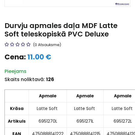
Durvju apmales daļa MDF Latte
Soft teleskopiskā PVC Deluxe
(0 Atsauksme)
Cena:
11.00 €
Pieejams
Skaits noliktavā:
126
Apmale
Apmale
Apmale
Krāsa
Latte Soft
Latte Soft
Latte Soft
Artikuls
6951270L
6951271L
6951272L
EAN
4750888141222
4750888141215
47508881412