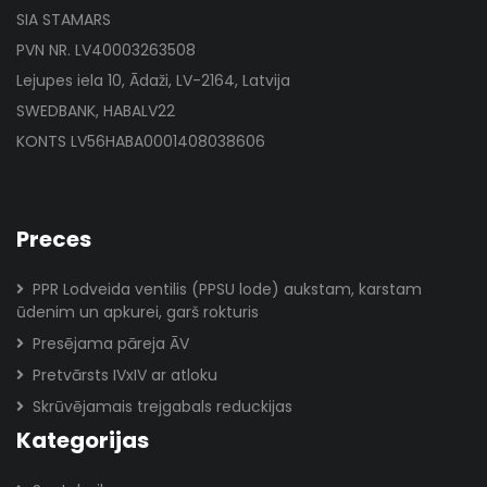
SIA STAMARS
PVN NR. LV40003263508
Lejupes iela 10, Ādaži, LV-2164, Latvija
SWEDBANK, HABALV22
KONTS LV56HABA0001408038606
Preces
PPR Lodveida ventilis (PPSU lode) aukstam, karstam
ūdenim un apkurei, garš rokturis
Presējama pāreja ĀV
Pretvārsts IVxIV ar atloku
Skrūvējamais trejgabals reduckijas
Kategorijas