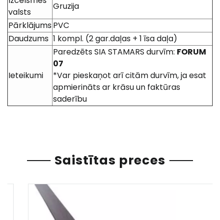
Izcelsmes
Gruzija
valsts
Pārklājums
PVC
Daudzums
1 kompl. (2 gar.daļas + 1 īsa daļa)
Paredzēts SIA STAMARS durvīm:
FORUM
07
Ieteikumi
*Var pieskaņot arī citām durvīm, ja esat
apmierināts ar krāsu un faktūras
saderību
Saistītas preces