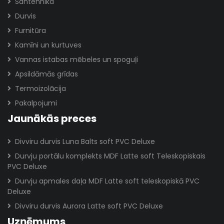
Santehnika
Durvis
Furnitūra
Kamīni un kurtuves
Vannas istabas mēbeles un spoguļi
Apsildāmās grīdas
Termoizolācija
Pakalpojumi
Jaunākās preces
Divviru durvis Luna Balts soft PVC Deluxe
Durvju portālu komplekts MDF Latte soft Teleskopiskais
PVC Deluxe
Durvju apmales daļa MDF Latte soft teleskopiskā PVC
Deluxe
Divviru durvis Aurora Latte soft PVC Deluxe
Uzņēmums