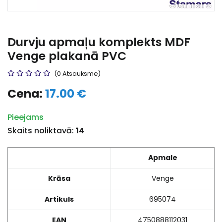
Durvju apmaļu komplekts MDF
Venge plakanā PVC
(0 Atsauksme)
Cena:
17.00 €
Pieejams
Skaits noliktavā:
14
Apmale
Krāsa
Venge
Artikuls
695074
EAN
4750888112031