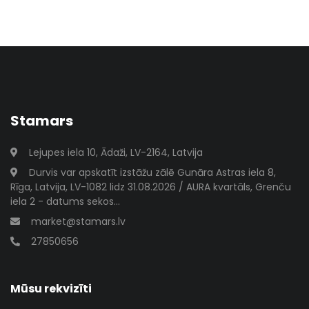
Stamars
Lejupes iela 10, Ādaži, LV-2164, Latvija
Durvis var apskatīt izstāžu zālē Gunāra Astras iela 8,
Rīga, Latvija, LV-1082 lidz 31.08.2026 / AURA kvartāls, Grenču
iela 2 - datums sekos...
market@stamars.lv
27850656
Mūsu rekvizīti