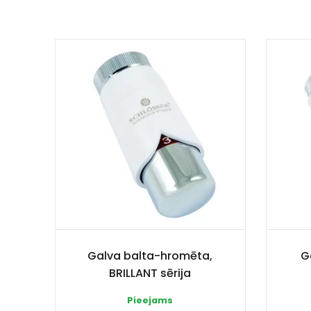
Galva balta-hromēta,
G
BRILLANT sērija
Pieejams