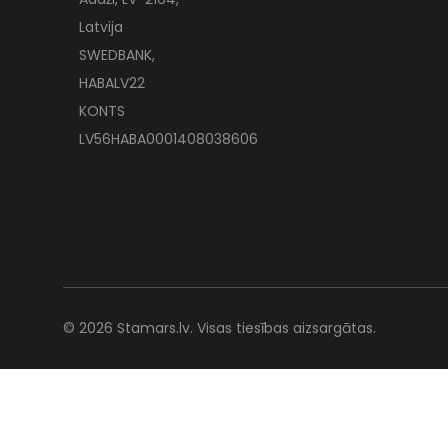
Latvija
SWEDBANK,
HABALV22
KONTS
LV56HABA0001408038606
© 2026 Stamars.lv. Visas tiesības aizsargātas.