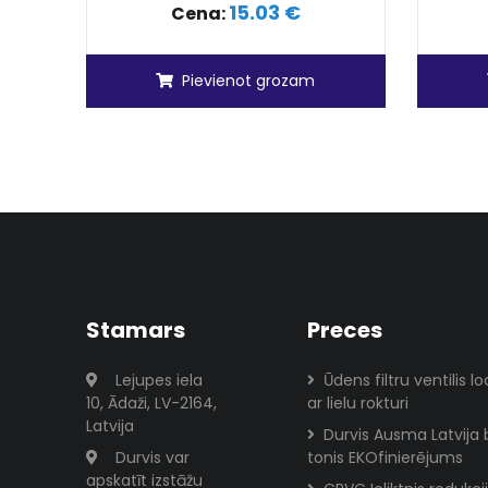
15.03 €
Cena:
Pievienot grozam
Stamars
Preces
Lejupes iela
Ūdens filtru ventilis l
10, Ādaži, LV-2164,
ar lielu rokturi
Latvija
Durvis Ausma Latvija 
Durvis var
tonis EKOfinierējums
apskatīt izstāžu