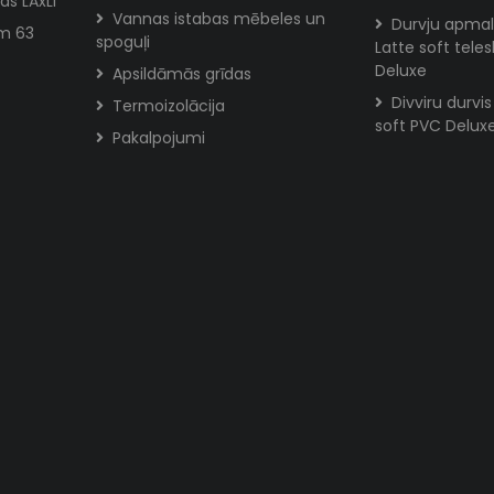
as LĀxLI
Vannas istabas mēbeles un
Durvju apmal
m 63
spoguļi
Latte soft tele
Deluxe
Apsildāmās grīdas
Divviru durvi
Termoizolācija
soft PVC Delux
Pakalpojumi