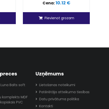
10.12 €
Cena:
m
Pievienot grozam
preces
Uzņēmums
 Luna Balts soft
Lietošanas noteikumi
Patērētāja atteikuma tiesības
lu komplekts MDF
Datu privātuma politika
skopiskais PVC
Kontakti