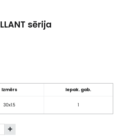
LLANT sērija
Izmērs
Iepak. gab.
30x1.5
1