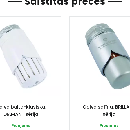
Saistītas preces
alva balta-klasiska,
Galva satīna, BRILL
DIAMANT sērija
sērija
Pieejams
Pieejams