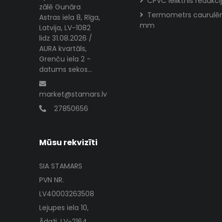
CPVC Ieliktnis redukcij
zālē Gunāra
Termometrs caurulē
Astras iela 8, Rīga,
mm
Latvija, LV-1082
lidz 31.08.2026 /
AURA kvartāls,
Grenču iela 2 -
datums sekos...
market@stamars.lv
27850656
Mūsu rekvizīti
SIA STAMARS
PVN NR.
LV40003263508
Lejupes iela 10,
Ādaži, LV-2164,