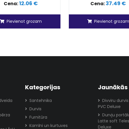
12.06 €
37.49 €
Cena:
Cena:
Pievienot grozam
Pievienot groza
Kategorijas
Jaunākās 
odveida
Santehnika
Divviru durvis
PVC Deluxe
Durvis
bērza
Durvju portā
Furnitūra
Latte soft Tele
Kamīni un kurtuves
Deluxe