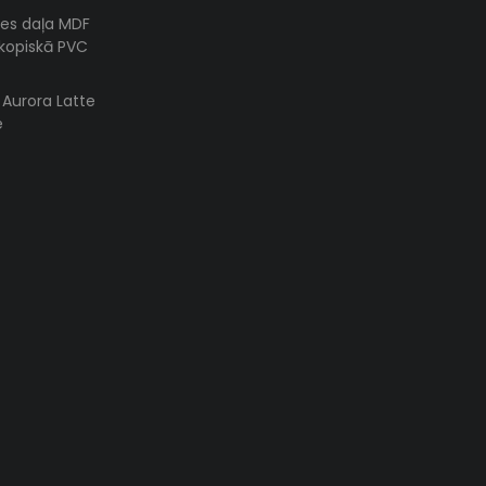
es daļa MDF
skopiskā PVC
s Aurora Latte
e