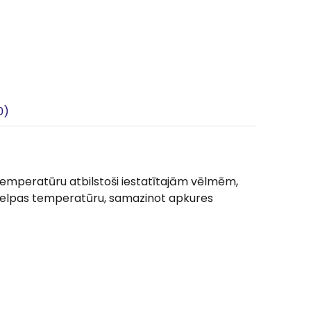
0)
 temperatūru atbilstoši iestatītajām vēlmēm,
 telpas temperatūru, samazinot apkures