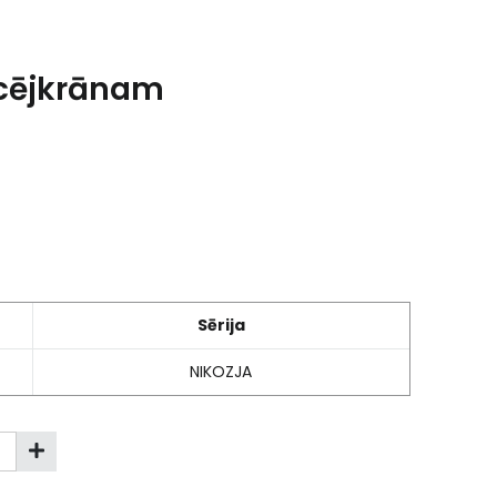
ucējkrānam
Sērija
NIKOZJA