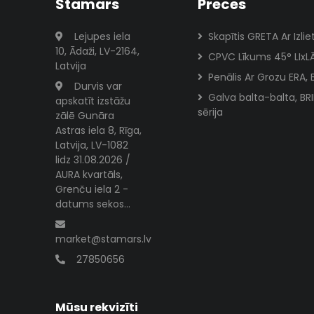
Stamars
Preces
Lejupes iela
Skapītis GRETA Ar Izliet
10, Ādaži, LV-2164,
CPVC Līkums 45° LIxL
Latvija
Penālis Ar Grozu ERA, 
Durvis var
Galva balta-balta, BR
apskatīt izstāžu
sērija
zālē Gunāra
Astras iela 8, Rīga,
Latvija, LV-1082
lidz 31.08.2026 /
AURA kvartāls,
Grenču iela 2 -
datums sekos...
market@stamars.lv
27850656
Mūsu rekvizīti