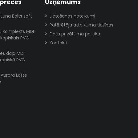
preces
Uzņēmums
 Luna Balts soft
Lietošanas noteikumi
Patērētāja atteikuma tiesības
lu komplekts MDF
Datu privātuma politika
skopiskais PVC
Kontakti
es daļa MDF
skopiskā PVC
s Aurora Latte
e