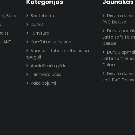
Kategorijas
Jaunākās 
ni, Balts
Santehnika
Divviru durvis
PVC Deluxe
Ā
Durvis
Durvju portā
Balts
Furnitūra
Latte soft Tele
ILLANT
Kamīni un kurtuves
Deluxe
Vannas istabas mēbeles un
Durvju apmal
spoguļi
Latte soft tele
Deluxe
Apsildāmās grīdas
Divviru durvi
Termoizolācija
soft PVC Delux
Pakalpojumi