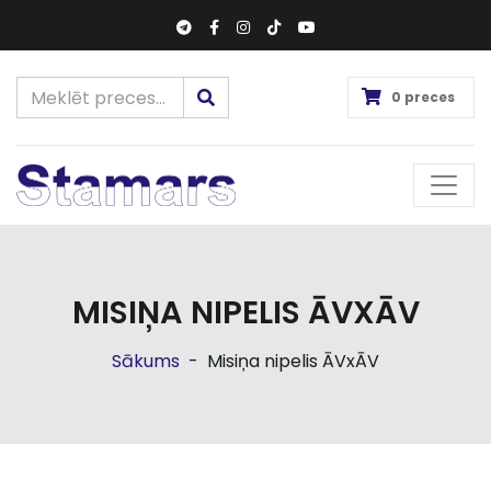
0 preces
MISIŅA NIPELIS ĀVXĀV
Sākums
-
Misiņa nipelis ĀVxĀV