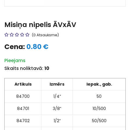
Misiņa nipelis ĀVxĀV
(0 Atsauksme)
Cena:
0.80 €
Pieejams
Skaits noliktavā:
10
Artikuls
Izmērs
Iepak., gab.
84700
1/4”
50
84701
3/8”
10/500
84702
1/2“
50/500