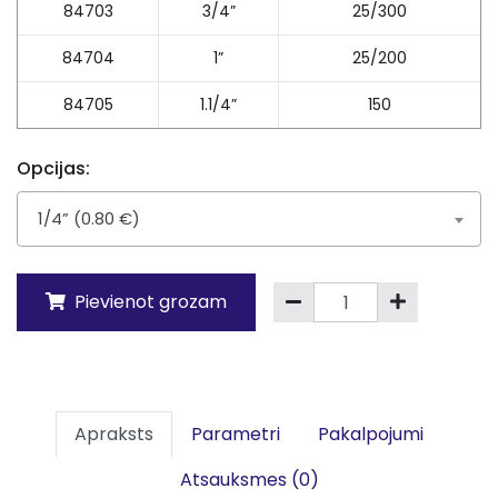
84703
3/4”
25/300
84704
1”
25/200
84705
1.1/4”
150
Opcijas:
1/4” (0.80 €)
Pievienot grozam
Apraksts
Parametri
Pakalpojumi
Atsauksmes (0)