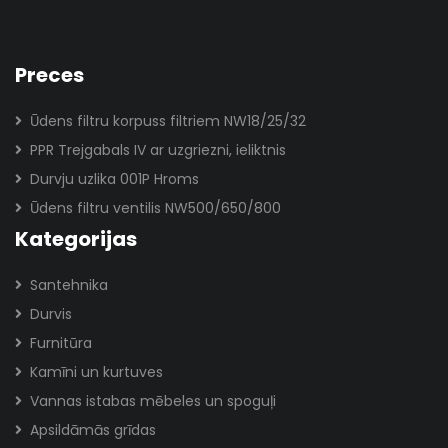
Preces
Ūdens filtru korpuss filtriem NW18/25/32
PPR Trejgabals IV ar uzgriezni, ieliktnis
Durvju uzlika 001P Hroms
Ūdens filtru ventilis NW500/650/800
Kategorijas
Santehnika
Durvis
Furnitūra
Kamīni un kurtuves
Vannas istabas mēbeles un spoguļi
Apsildāmās grīdas