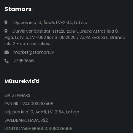
Stamars
Lejupes iela 10, Ādaži, LV-2164, Latvija
Durvis var apskatīt izstāžu zālē Gunāra Astras iela 8,
Rīga, Latvija, LV-1082 lidz 31.08.2026 / AURA kvartāls, Grenču
iela 2 - datums sekos...
market@stamars.lv
27850656
Mūsu rekvizīti
SIA STAMARS
PVN NR. LV40003263508
Lejupes iela 10, Ādaži, LV-2164, Latvija
SWEDBANK, HABALV22
KONTS LV56HABA0001408038606