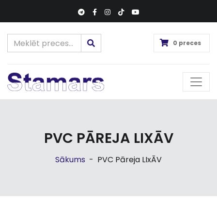
0 preces
PVC PĀREJA LIXĀV
Sākums
-
PVC Pāreja LIxĀV