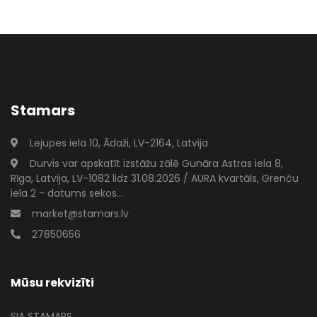
Stamars
Lejupes iela 10, Ādaži, LV-2164, Latvija
Durvis var apskatīt izstāžu zālē Gunāra Astras iela 8,
Rīga, Latvija, LV-1082 lidz 31.08.2026 / AURA kvartāls, Grenču
iela 2 - datums sekos...
market@stamars.lv
27850656
Mūsu rekvizīti
SIA STAMARS