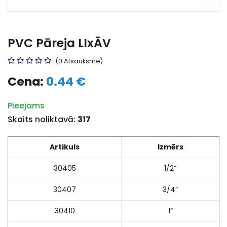
PVC Pāreja LIxĀV
(0 Atsauksme)
Cena:
0.44 €
Pieejams
Skaits noliktavā:
317
Artikuls
Izmērs
30405
1/2“
30407
3/4“
30410
1“