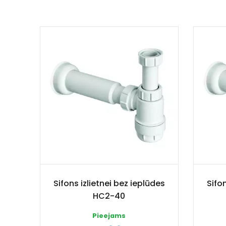
Sifons izlietnei bez ieplūdes
Sifon
HC2-40
Pieejams