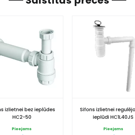
Saistītas preces
s izlietnei bez ieplūdes
Sifons izlietnei regulē
HC2-50
ieplūdi HC1L40JS
Pieejams
Pieejams