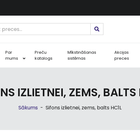
Par
Preču
Mīkstināšanas
Akcijas
mums
katalogs
sistēmas
preces
NS IZLIETNEI, ZEMS, BALTS
Sākums
-
Sifons izlietnei, zems, balts HC1L