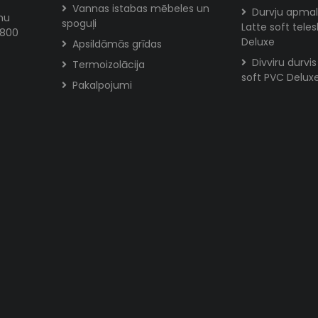
Vannas istabas mēbeles un
Durvju apmal
mu
spoguļi
Latte soft tele
/800
Deluxe
Apsildāmās grīdas
Divviru durvi
Termoizolācija
soft PVC Delux
Pakalpojumi