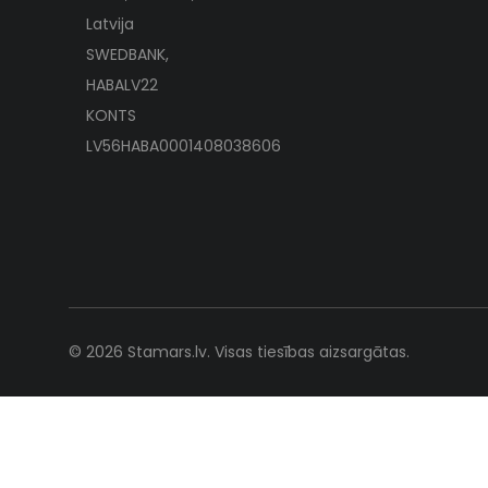
Latvija
SWEDBANK,
HABALV22
KONTS
LV56HABA0001408038606
© 2026 Stamars.lv. Visas tiesības aizsargātas.