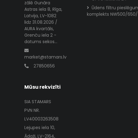
zālē Gunāra
Ūdens filtru pieslēgu
Astras iela 8, Rīga,
komplekts NW500/650
Latvija, LV-1082
lidz 31.08.2026 /
AURA kvartāls,
Grenču iela 2 -
datums sekos...
market@stamars.lv
27850656
Mūsu rekvizīti
SIA STAMARS
PVN NR.
LV40003263508
Lejupes iela 10,
Ādaži, LV-2164,