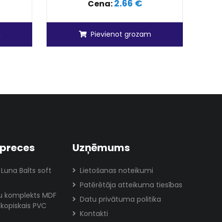
2.66 €
Cena:
m
Pievienot grozam
preces
Uzņēmums
 Luna Balts soft
Lietošanas noteikumi
Patērētāja atteikuma tiesības
lu komplekts MDF
Datu privātuma politika
skopiskais PVC
Kontakti