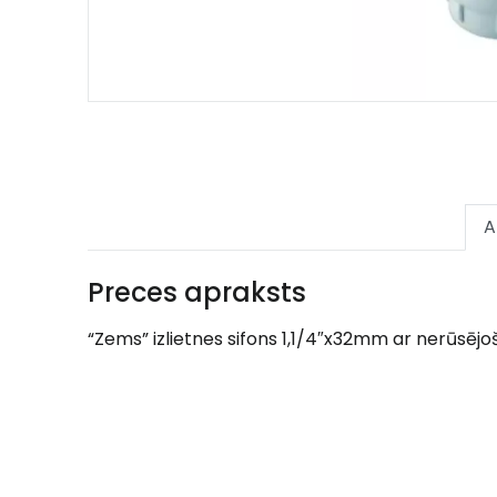
A
Preces apraksts
“Zems” izlietnes sifons 1,1/4″x32mm ar nerūsējo