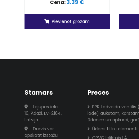
3.39 €
Cena:
Pievienot grozam
Stamars
Preces
Lejupes iela
PPR Lodveida ventilis
10, Ādaži, LV-2164,
lode) aukstam, karsta
Latvija
ūdenim un apkurei, garš
Durvis var
Ūdens filtru elementi
apskatīt izstāžu
CPVC Ieliktnis LĀ