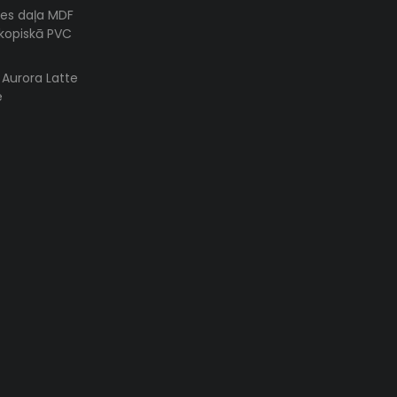
es daļa MDF
skopiskā PVC
s Aurora Latte
e