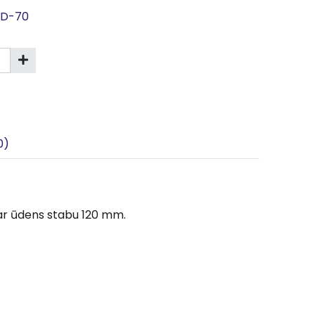
, D-70
0)
. ar ūdens stabu 120 mm.