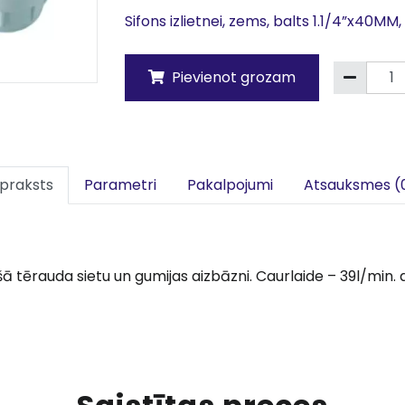
Sifons izlietnei, zems, balts 1.1/4”x40MM
Pievienot grozam
praksts
Parametri
Pakalpojumi
Atsauksmes (
šā tērauda sietu un gumijas aizbāzni. Caurlaide – 39l/min