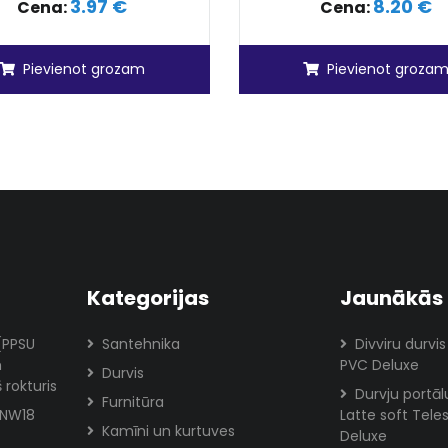
3.97 €
8.20 €
Cena:
Cena:
Pievienot grozam
Pievienot groza
Kategorijas
Jaunākās 
 (PPSU
Santehnika
Divviru durvis
m
PVC Deluxe
Durvis
 rokturis
Durvju portā
Furnitūra
 NW18
Latte soft Tele
Kamīni un kurtuves
Deluxe