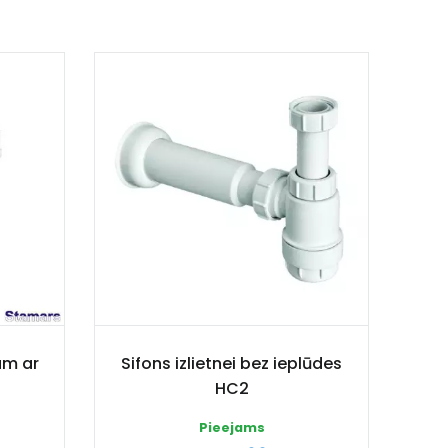
jam ar
Sifons izlietnei bez ieplūdes
HC2
Pieejams