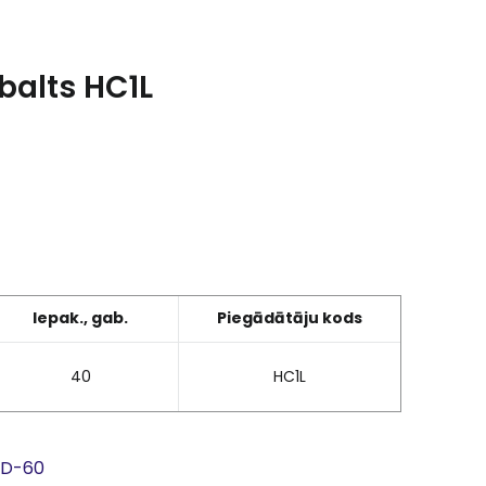
 balts HC1L
Iepak., gab.
Piegādātāju kods
40
HC1L
, D-60