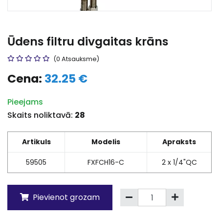
Ūdens filtru divgaitas krāns
(0 Atsauksme)
Cena:
32.25 €
Pieejams
Skaits noliktavā:
28
Artikuls
Modelis
Apraksts
59505
FXFCH16-C
2 x 1/4"QC
Pievienot grozam