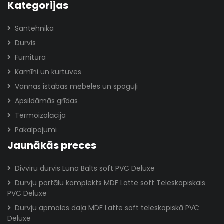
Kategorijas
Santehnika
Durvis
Furnitūra
Kamīni un kurtuves
Vannas istabas mēbeles un spoguļi
Apsildāmās grīdas
Termoizolācija
Pakalpojumi
Jaunākās preces
Divviru durvis Luna Balts soft PVC Deluxe
Durvju portālu komplekts MDF Latte soft Teleskopiskais
PVC Deluxe
Durvju apmales daļa MDF Latte soft teleskopiskā PVC
Deluxe