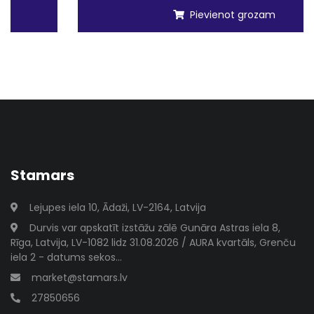
Pievienot grozam
Stamars
Lejupes iela 10, Ādaži, LV-2164, Latvija
Durvis var apskatīt izstāžu zālē Gunāra Astras iela 8,
Rīga, Latvija, LV-1082 lidz 31.08.2026 / AURA kvartāls, Grenču
iela 2 - datums sekos...
market@stamars.lv
27850656