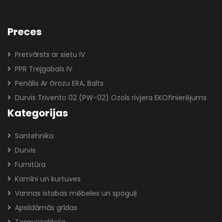
Preces
Pretvārsts ar sietu IV
PPR Trejgabals IV
Penālis Ar Grozu ERA, Balts
Durvis Trivento 02 (PW-02) Ozols rivjera EKOfinierējums
Kategorijas
Santehnika
Durvis
Furnitūra
Kamīni un kurtuves
Vannas istabas mēbeles un spoguļi
Apsildāmās grīdas