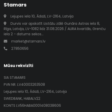
Stamars
Lejupes iela 10, Ādaži, LV-2164, Latvija
Durvis var apskatīt izstāžu zālē Gunāra Astras iela 8,
Rīga, Latvija, LV-1082 lidz 31.08.2026 / AURA kvartāls, Grenču
iela 2 - datums sekos...
market@stamars.lv
27850656
Mūsu rekvizīti
SIA STAMARS
PVN NR. LV40003263508
Lejupes iela 10, Ādaži, LV-2164, Latvija
SWEDBANK, HABALV22
KONTS LV56HABA0001408038606