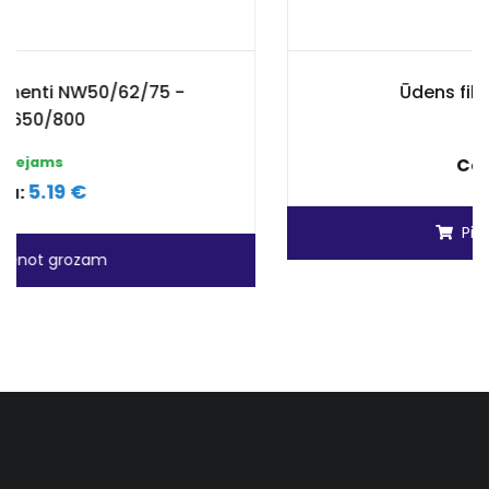
Ūdens filtru elementi NW18
Pieejams
1.55 €
Cena:
Pievienot grozam