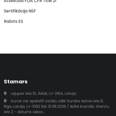
Atbilstība FDA CFR Title 21
Sertifikācija NSF
Ražots ES
Stamars
Lejupes iela 10, Ādaži, LV-2164, Latvija
Durvis var apskatīt izstāžu zālē Gunāra Astras iela 8,
Rīga, Latvija, LV-1082 lidz 31.08.2026 / AURA kvartāls, Grenču
iela 2 - datums sekos...