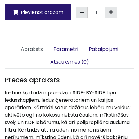
Pievienot grozam
Apraksts
Parametri
Pakalpojumi
Atsauksmes (0)
Preces apraksts
In-Line kārtridži ir paredzēti SIDE-BY-SIDE tipa
ledusskapjiem, ledus ģeneratoriem un kafijas
aparātiem. Kārtridži satur dažādus iebērumu veidus:
aktivēto ogli no kokosu riekstu čaulam, mīkstināšas
sveķi un KDF iebērumu, kā arī polipropilēna auduma
filtru. Kārtridžs attīra ūdeni no mehāniskiem
netīrumiem, mīkstina ūdeni, kā arī novērš baktēriju