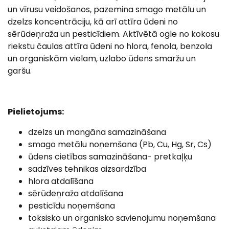
un vīrusu veidošanos, pazemina smago metālu un
dzelzs koncentrāciju, kā arī attīra ūdeni no
sērūdeņraža un pesticīdiem. Aktīvētā ogle no kokosu
riekstu čaulas attīra ūdeni no hlora, fenola, benzola
un organiskām vielam, uzlabo ūdens smaržu un
garšu.
Pielietojums:
dzelzs un mangāna samazināšana
smago metālu noņemšana (Pb, Cu, Hg, Sr, Cs)
ūdens cietības samazināšana- pretkaļķu
sadzīves tehnikas aizsardzība
hlora atdalīšana
sērūdeņraža atdalīšana
pesticīdu noņemšana
toksisko un organisko savienojumu noņemšana