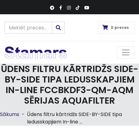
0 preces
ŪDENS FILTRU KĀRTRIDŽS SIDE-
BY-SIDE TIPA LEDUSSKAPJIEM
IN-LINE FCCBKDF3-QM-AQM
SĒRIJAS AQUAFILTER
Sākums
-
Ūdens filtru kārtridžs SIDE-BY-SIDE tipa
ledusskapjiem In-line ...