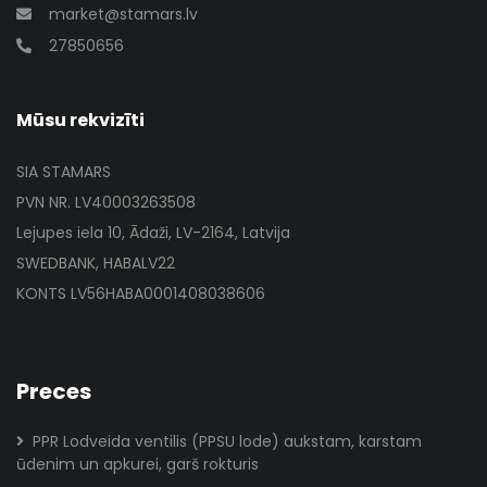
market@stamars.lv
27850656
Mūsu rekvizīti
SIA STAMARS
PVN NR. LV40003263508
Lejupes iela 10, Ādaži, LV-2164, Latvija
SWEDBANK, HABALV22
KONTS LV56HABA0001408038606
Preces
PPR Lodveida ventilis (PPSU lode) aukstam, karstam
ūdenim un apkurei, garš rokturis