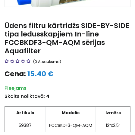
Ūdens filtru kārtridžs SIDE-BY-SIDE
tipa ledusskapjiem In-line
FCCBKDF3-QM-AQM sērijas
Aquafilter
(0 Atsauksme)
Cena:
15.40 €
Pieejams
Skaits noliktavā:
4
Artikuls
Modelis
Izmērs
59387
FCCBKDF3-QM-AQM
12”x2.5”