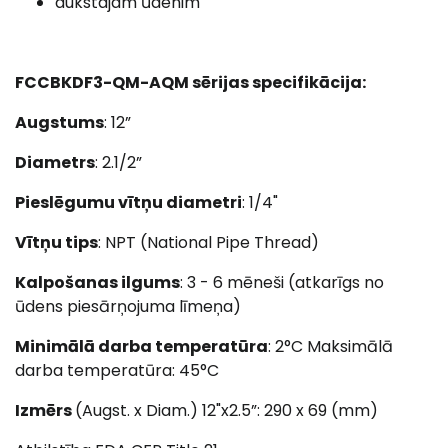
aukstajam ūdenim
FCCBKDF3-QM-AQM sērijas specifikācija:
Augstums
: 12”
Diametrs
: 2.1/2”
Pieslēgumu vītņu diametri
: 1/4"
Vītņu tips
: NPT (National Pipe Thread)
Kalpošanas ilgums
: 3 - 6 mēneši (atkarīgs no
ūdens piesārņojuma līmeņa)
Minimālā darba temperatūra
: 2°C Maksimālā
darba temperatūra: 45°C
Izmērs
(Augst. x Diam.) 12"x2.5”: 290 x 69 (mm)