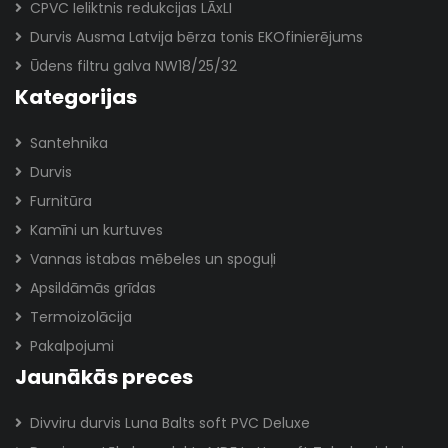
CPVC Ieliktnis redukcijas LĀxLI
Durvis Ausma Latvija bērza tonis EKOfinierējums
Ūdens filtru galva NW18/25/32
Kategorijas
Santehnika
Durvis
Furnitūra
Kamīni un kurtuves
Vannas istabas mēbeles un spoguļi
Apsildāmās grīdas
Termoizolācija
Pakalpojumi
Jaunākās preces
Divviru durvis Luna Balts soft PVC Deluxe