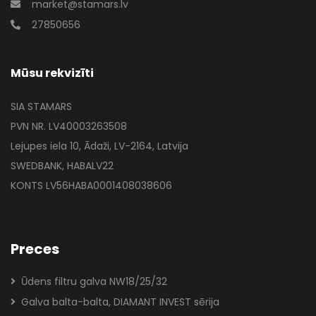
market@stamars.lv
27850656
Mūsu rekvizīti
SIA STAMARS
PVN NR. LV40003263508
Lejupes iela 10, Ādaži, LV-2164, Latvija
SWEDBANK, HABALV22
KONTS LV56HABA0001408038606
Preces
Ūdens filtru galva NW18/25/32
Galva balta-balta, DIAMANT INVEST sērija