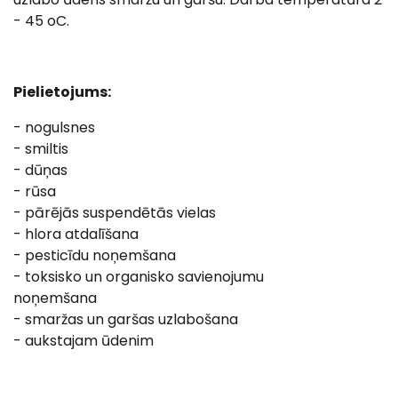
- 45 oC.
Pielietojums:
- nogulsnes
- smiltis
- dūņas
- rūsa
- pārējās suspendētās vielas
- hlora atdalīšana
- pesticīdu noņemšana
- toksisko un organisko savienojumu
noņemšana
- smaržas un garšas uzlabošana
- aukstajam ūdenim