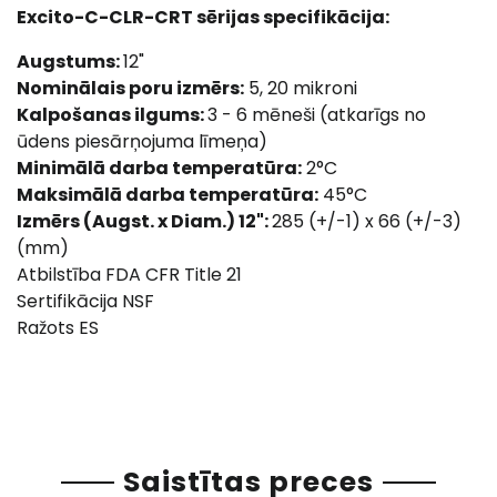
Excito-C-CLR-CRT sērijas specifikācija:
Augstums:
12"
Nominālais poru izmērs:
5, 20 mikroni
Kalpošanas ilgums:
3 - 6 mēneši (atkarīgs no
ūdens piesārņojuma līmeņa)
Minimālā darba temperatūra:
2°C
Maksimālā darba temperatūra:
45°C
Izmērs (Augst. x Diam.) 12":
285 (+/-1) x 66 (+/-3)
(mm)
Atbilstība FDA CFR Title 21
Sertifikācija NSF
Ražots ES
Saistītas preces