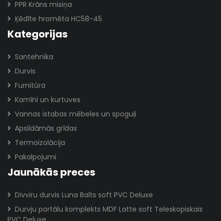
PPR Krāns misiņa
Ķēdīte hromēta HC58-45
Kategorijas
Santehnika
Durvis
Furnitūra
Kamīni un kurtuves
Vannas istabas mēbeles un spoguļi
Apsildāmās grīdas
Termoizolācija
Pakalpojumi
Jaunākās preces
Divviru durvis Luna Balts soft PVC Deluxe
Durvju portālu komplekts MDF Latte soft Teleskopiskais
PVC Deluxe