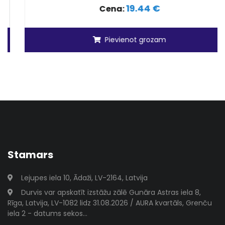
19.44 €
Cena:
Pievienot grozam
Stamars
Lejupes iela 10, Ādaži, LV-2164, Latvija
Durvis var apskatīt izstāžu zālē Gunāra Astras iela 8,
Rīga, Latvija, LV-1082 lidz 31.08.2026 / AURA kvartāls, Grenču
iela 2 - datums sekos...