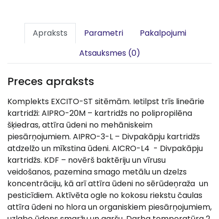
Apraksts
Parametri
Pakalpojumi
Atsauksmes (0)
Preces apraksts
Komplekts EXCITO-ST sitēmām. Ietilpst trīs lineārie
kartridži: AIPRO-20M – kartridžs no polipropilēna
šķiedras, attīra ūdeni no mehāniskeim
piesārņojumiem. AIPRO-3-L – Divpakāpju kartridžs
atdzelžo un mīkstina ūdeni. AICRO-L4 - Divpakāpju
kartridžs. KDF – novērš baktēriju un vīrusu
veidošanos, pazemina smago metālu un dzelzs
koncentrāciju, kā arī attīra ūdeni no sērūdeņraža un
pesticīdiem. Aktīvēta ogle no kokosu riekstu čaulas
attīra ūdeni no hlora un organiskiem piesārņojumiem,
uzlabo ūdens smaržu un garšu. Darba temperatūra 2