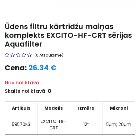
Ūdens filtru kārtridžu maiņas
komplekts EXCITO-HF-CRT sērijas
Aquafilter
(0 Atsauksme)
Cena:
26.34 €
Nav noliktavā
Skaits noliktavā:
0
Artikuls
Modelis
Izmērs
Mikroni
EXCITO-HF-
59570K3
12”
5µm; 20µm
CRT