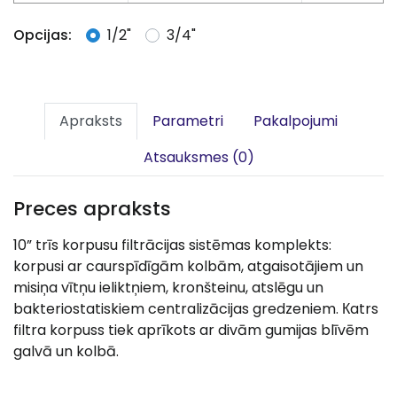
Opcijas:
1/2"
3/4"
Apraksts
Parametri
Pakalpojumi
Atsauksmes (0)
Preces apraksts
10” trīs korpusu filtrācijas sistēmas komplekts:
korpusi ar caurspīdīgām kolbām, atgaisotājiem un
misiņa vītņu ieliktņiem, kronšteinu, atslēgu un
bakteriostatiskiem centralizācijas gredzeniem. Кatrs
filtra korpuss tiek aprīkots ar divām gumijas blīvēm
galvā un kolbā.