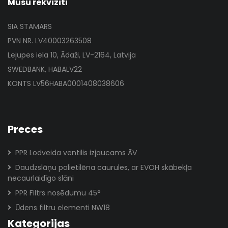
Mūsu rekvizīti
SIA STAMARS
PVN NR. LV40003263508
Lejupes iela 10, Ādaži, LV-2164, Latvija
SWEDBANK, HABALV22
KONTS LV56HABA0001408038606
Preces
PPR Lodveida ventilis izjaucams ĀV
Daudzslāņu polietilēna caurules, ar EVOH skābekļa
necaurlaidīgo slāni
PPR Filtrs nosēdumu 45°
Ūdens filtru elementi NW18
Kategorijas