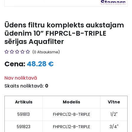
Ūdens filtru komplekts aukstajam
ūdenim 10” FHPRCL-B-TRIPLE
sērijas Aquafilter
(0 Atsauksme)
Cena:
48.28 €
Nav noliktavā
Skaits noliktavā:
0
Artikuls
Modelis
Vītne
591813
FHPRCL12-B-TRIPLE
1/2"
591823
FHPRCL12-B-TRIPLE
3/4"