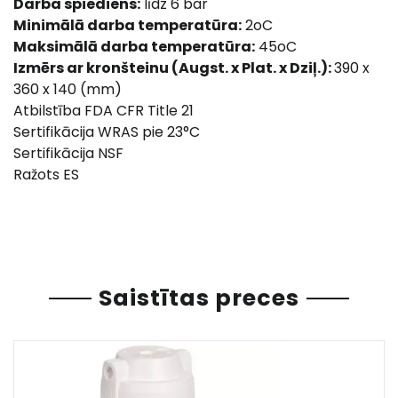
Darba spiediens:
līdz 6 bar
Minimālā darba temperatūra:
2oC
Maksimālā darba temperatūra:
45oC
Izmērs ar kronšteinu (Augst. x Plat. x Dziļ.):
390 x
360 x 140 (mm)
Atbilstība FDA CFR Title 21
Sertifikācija WRAS pie 23°C
Sertifikācija NSF
Ražots ES
Saistītas preces