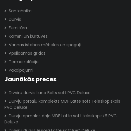
Santehnika
Durvis
Furnitūra
Kamīni un kurtuves
Vannas istabas mēbeles un spoguļi
Apsildāmās grīdas
Termoizolācija
Pakalpojumi
Jaunākās preces
Divviru durvis Luna Balts soft PVC Deluxe
Durvju portālu komplekts MDF Latte soft Teleskopiskais
PVC Deluxe
Durvju apmales daļa MDF Latte soft teleskopiskā PVC
Deluxe
Divviru durvis Aurora Latte soft PVC Deluxe