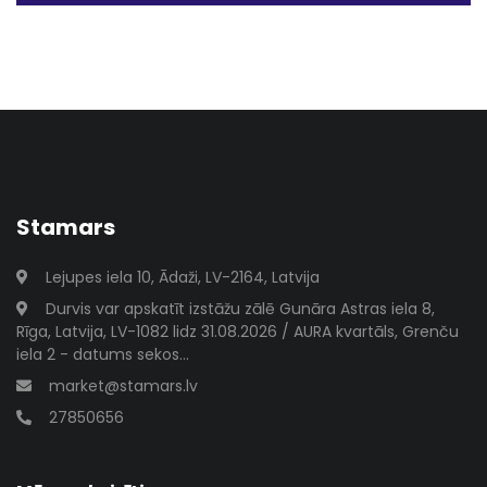
Stamars
Lejupes iela 10, Ādaži, LV-2164, Latvija
Durvis var apskatīt izstāžu zālē Gunāra Astras iela 8,
Rīga, Latvija, LV-1082 lidz 31.08.2026 / AURA kvartāls, Grenču
iela 2 - datums sekos...
market@stamars.lv
27850656