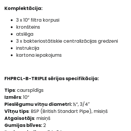
Komplektācija:
3 x 10” filtra korpusi
kronšteins
atslēga
3 x bakteriostātiskie centralizācijas gredzeni
instrukcija
kartona iepakojums
FHPRCL-B-TRIPLE sērijas specifikācija:
Tips
: caurspīdīgs
Izmērs
: 10”
Pieslēgumu vitņu diametri:
½”, 3/4″
Vītņu tips
: BSP (British Standart Pipe), misiņš
Atgaisotājs
: misiņš
Gumijas blīves:
2