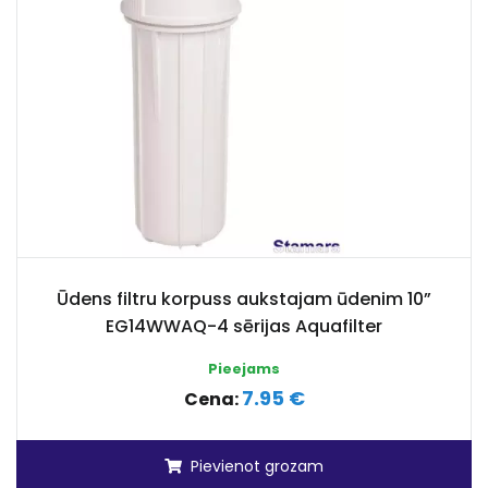
Ūdens filtru korpuss aukstajam ūdenim 10”
EG14WWAQ-4 sērijas Aquafilter
Pieejams
7.95 €
Cena:
Pievienot grozam