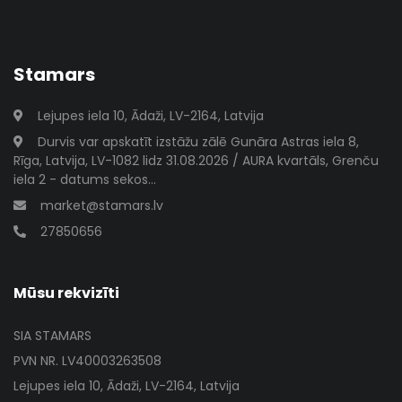
Stamars
Lejupes iela 10, Ādaži, LV-2164, Latvija
Durvis var apskatīt izstāžu zālē Gunāra Astras iela 8,
Rīga, Latvija, LV-1082 lidz 31.08.2026 / AURA kvartāls, Grenču
iela 2 - datums sekos...
market@stamars.lv
27850656
Mūsu rekvizīti
SIA STAMARS
PVN NR. LV40003263508
Lejupes iela 10, Ādaži, LV-2164, Latvija