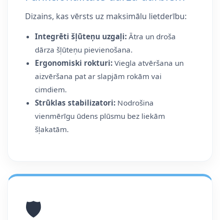
Dizains, kas vērsts uz maksimālu lietderību:
Integrēti šļūteņu uzgaļi:
Ātra un droša
dārza šļūteņu pievienošana.
Ergonomiski rokturi:
Viegla atvēršana un
aizvēršana pat ar slapjām rokām vai
cimdiem.
Strūklas stabilizatori:
Nodrošina
vienmērīgu ūdens plūsmu bez liekām
šļakatām.
🛡️