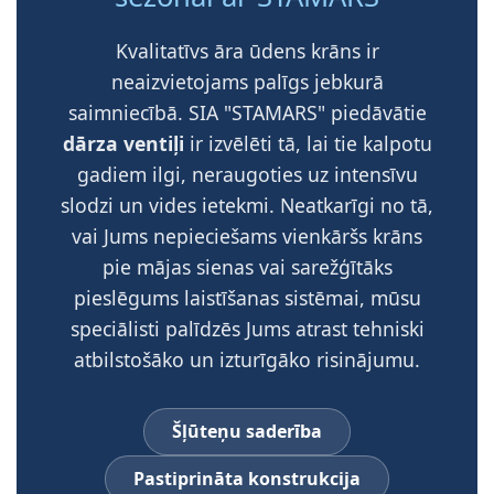
Kvalitatīvs āra ūdens krāns ir
neaizvietojams palīgs jebkurā
saimniecībā. SIA "STAMARS" piedāvātie
dārza ventiļi
ir izvēlēti tā, lai tie kalpotu
gadiem ilgi, neraugoties uz intensīvu
slodzi un vides ietekmi. Neatkarīgi no tā,
vai Jums nepieciešams vienkāršs krāns
pie mājas sienas vai sarežģītāks
pieslēgums laistīšanas sistēmai, mūsu
speciālisti palīdzēs Jums atrast tehniski
atbilstošāko un izturīgāko risinājumu.
Šļūteņu saderība
Pastiprināta konstrukcija