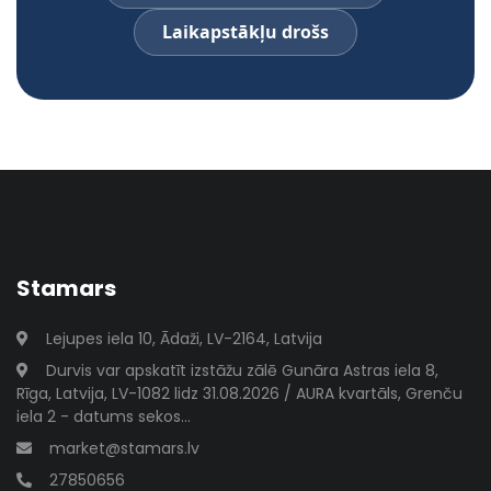
Laikapstākļu drošs
Stamars
Lejupes iela 10, Ādaži, LV-2164, Latvija
Durvis var apskatīt izstāžu zālē Gunāra Astras iela 8,
Rīga, Latvija, LV-1082 lidz 31.08.2026 / AURA kvartāls, Grenču
iela 2 - datums sekos...
market@stamars.lv
27850656