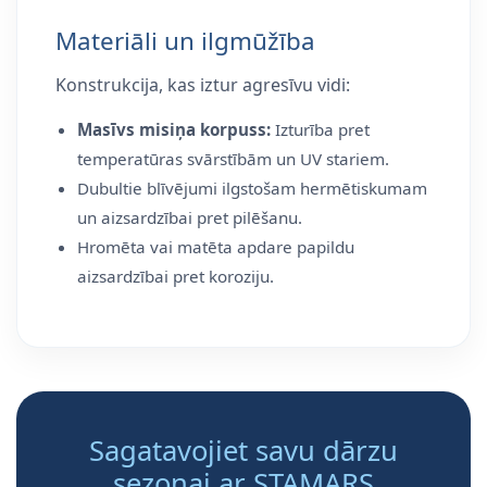
Materiāli un ilgmūžība
Konstrukcija, kas iztur agresīvu vidi:
Masīvs misiņa korpuss:
Izturība pret
temperatūras svārstībām un UV stariem.
Dubultie blīvējumi ilgstošam hermētiskumam
un aizsardzībai pret pilēšanu.
Hromēta vai matēta apdare papildu
aizsardzībai pret koroziju.
Sagatavojiet savu dārzu
sezonai ar STAMARS