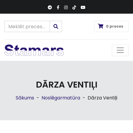
0 preces
DĀRZA VENTIĻI
Sākums
-
Noslēgarmatūra
-
Dārza Ventiļi