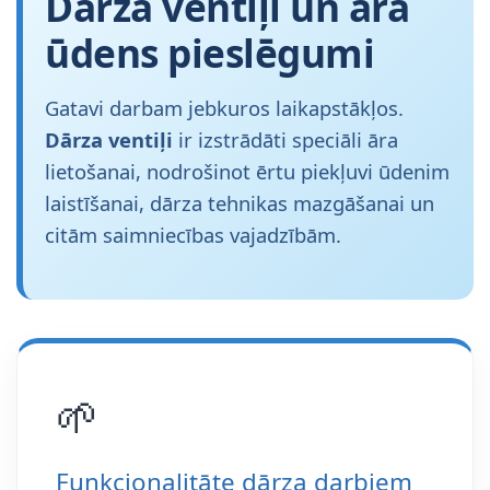
Dārza ventiļi un āra
ūdens pieslēgumi
Gatavi darbam jebkuros laikapstākļos.
Dārza ventiļi
ir izstrādāti speciāli āra
lietošanai, nodrošinot ērtu piekļuvi ūdenim
laistīšanai, dārza tehnikas mazgāšanai un
citām saimniecības vajadzībām.
🌱
Funkcionalitāte dārza darbiem