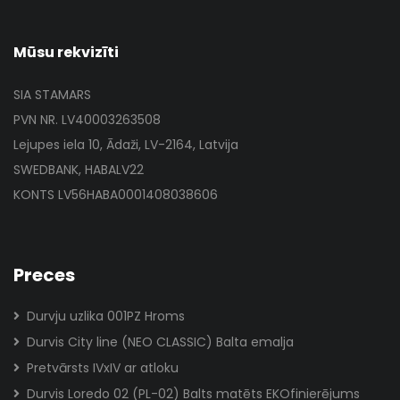
Mūsu rekvizīti
SIA STAMARS
PVN NR. LV40003263508
Lejupes iela 10, Ādaži, LV-2164, Latvija
SWEDBANK, HABALV22
KONTS LV56HABA0001408038606
Preces
Durvju uzlika 001PZ Hroms
Durvis City line (NEO CLASSIC) Balta emalja
Pretvārsts IVxIV ar atloku
Durvis Loredo 02 (PL-02) Balts matēts EKOfinierējums