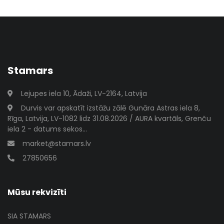
Stamars
Lejupes iela 10, Ādaži, LV-2164, Latvija
Durvis var apskatīt izstāžu zālē Gunāra Astras iela 8,
Rīga, Latvija, LV-1082 lidz 31.08.2026 / AURA kvartāls, Grenču
iela 2 - datums sekos...
market@stamars.lv
27850656
Mūsu rekvizīti
SIA STAMARS