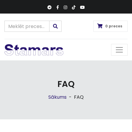
0 preces
FAQ
Sākums
-
FAQ