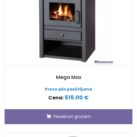
Mega Max
Prece pēc pasūtījuma
515.00 €
Cena:
Pievienot grozam