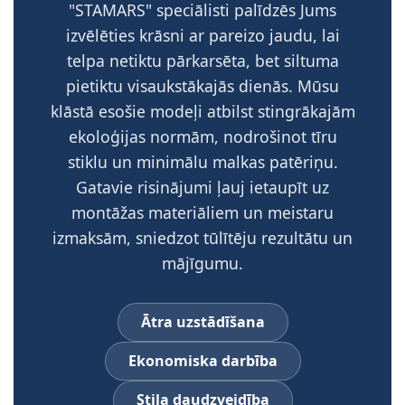
"STAMARS" speciālisti palīdzēs Jums
izvēlēties krāsni ar pareizo jaudu, lai
telpa netiktu pārkarsēta, bet siltuma
pietiktu visaukstākajās dienās. Mūsu
klāstā esošie modeļi atbilst stingrākajām
ekoloģijas normām, nodrošinot tīru
stiklu un minimālu malkas patēriņu.
Gatavie risinājumi ļauj ietaupīt uz
montāžas materiāliem un meistaru
izmaksām, sniedzot tūlītēju rezultātu un
mājīgumu.
Ātra uzstādīšana
Ekonomiska darbība
Stila daudzveidība