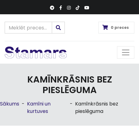
0 preces
KAMĪNKRĀSNIS BEZ
PIESLĒGUMA
Sākums
-
Kamīni un
-
Kamīnkrāsnis bez
kurtuves
pieslēguma