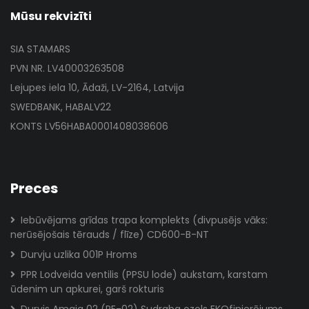
Mūsu rekvizīti
SIA STAMARS
PVN NR. LV40003263508
Lejupes iela 10, Ādaži, LV-2164, Latvija
SWEDBANK, HABALV22
KONTS LV56HABA0001408038606
Preces
Iebūvējams grīdas trapa komplekts (divpusējs vāks:
nerūsējošais tērauds / flīze) CD600-B-NT
Durvju uzlika 001P Hroms
PPR Lodveida ventilis (PPSU lode) aukstam, karstam
ūdenim un apkurei, garš rokturis