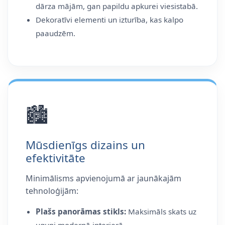
dārza mājām, gan papildu apkurei viesistabā.
Dekoratīvi elementi un izturība, kas kalpo
paaudzēm.
🏙️
Mūsdienīgs dizains un
efektivitāte
Minimālisms apvienojumā ar jaunākajām
tehnoloģijām:
Plašs panorāmas stikls:
Maksimāls skats uz