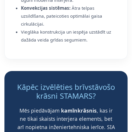
uguni modernā interjerā.
Konvekcijas sistēmas:
Ātra telpas
uzsildīšana, pateicoties optimālai gaisa
cirkulācijai.
Vieglāka konstrukcija un iespēja uzstādīt uz
dažāda veida grīdas segumiem.
Kāpēc izvēlēties brīvstāvošo
krāsni STAMARS?
Mēs piedāvājam
kamīnkrāsnis
, kas ir
ne tikai skaists interjera elements, bet
arī nopietna inženiertehniska ierīce. SIA