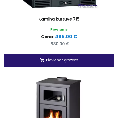
Kamīna kurtuve 715
Pieejams
495.00 €
Cena:
880.00 €
Pievienot grozam