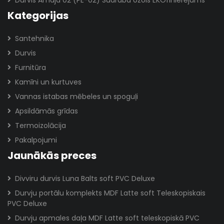
Durvis Amaja 02 (PE-02) Sudraba ozols EKOfinierējums
Kategorijas
Santehnika
Durvis
Furnitūra
Kamīni un kurtuves
Vannas istabas mēbeles un spoguļi
Apsildāmās grīdas
Termoizolācija
Pakalpojumi
Jaunākās preces
Divviru durvis Luna Balts soft PVC Deluxe
Durvju portālu komplekts MDF Latte soft Teleskopiskais
PVC Deluxe
Durvju apmales daļa MDF Latte soft teleskopiskā PVC