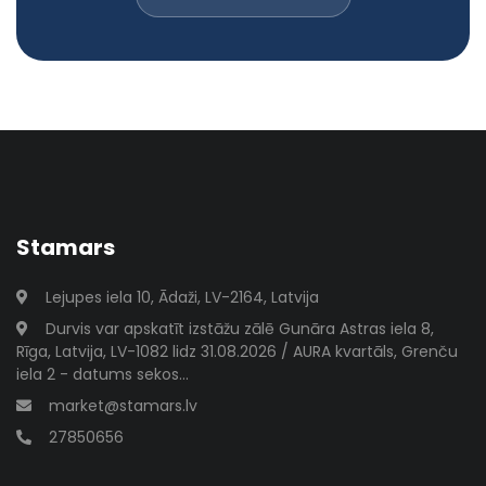
Stamars
Lejupes iela 10, Ādaži, LV-2164, Latvija
Durvis var apskatīt izstāžu zālē Gunāra Astras iela 8,
Rīga, Latvija, LV-1082 lidz 31.08.2026 / AURA kvartāls, Grenču
iela 2 - datums sekos...
market@stamars.lv
27850656