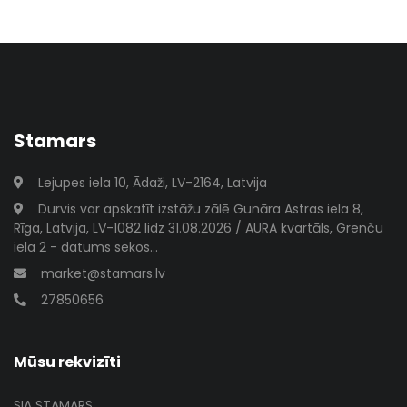
Stamars
Lejupes iela 10, Ādaži, LV-2164, Latvija
Durvis var apskatīt izstāžu zālē Gunāra Astras iela 8,
Rīga, Latvija, LV-1082 lidz 31.08.2026 / AURA kvartāls, Grenču
iela 2 - datums sekos...
market@stamars.lv
27850656
Mūsu rekvizīti
SIA STAMARS