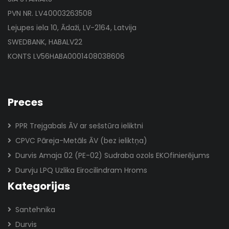
PVN NR. LV40003263508
Lejupes iela 10, Ādaži, LV-2164, Latvija
SWEDBANK, HABALV22
KONTS LV56HABA0001408038606
Preces
PPR Trejgabals ĀV ar sešstūra ieliktni
CPVC Pāreja-Metāls ĀV (bez ieliktņa)
Durvis Amaja 02 (PE-02) Sudraba ozols EKOfinierējums
Durvju LPQ Uzlika Eirocilindram Hroms
Kategorijas
Santehnika
Durvis