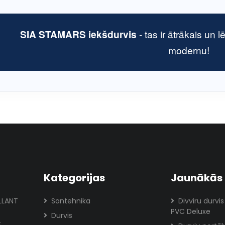
SIA STAMARS iekšdurvis
- tas ir ātrākais un l
modernu!
Kategorijas
Jaunākās 
ILLANT
Santehnika
Divviru durvis
PVC Deluxe
Durvis