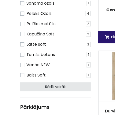
Sonoma ozols
1
Cen
Pelēks Ozols
4
Pelēks matēts
2
Kapučino Soft
2
P
Latte soft
2
Tumšs betons
1
Venhe NEW
1
Balts Soft
1
Rādīt vairāk
Pārklājums
Durv