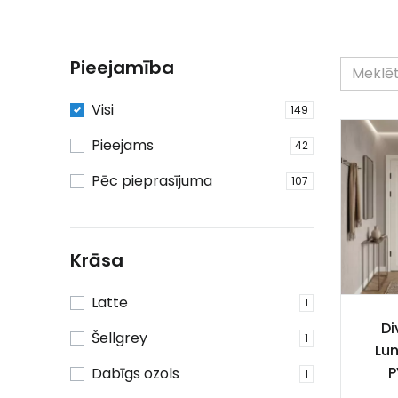
Pieejamība
Visi
149
Pieejams
42
Pēc pieprasījuma
107
Krāsa
Latte
1
Di
Šellgrey
1
Lun
P
Dabīgs ozols
1