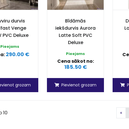
vviru durvis
Bīdāmās
D
lfast Venge
iekšdurvis Aurora
L
 PVC Deluxe
Latte Soft PVC
Deluxe
Pieejams
290.00 €
a:
Pieejams
Ce
Cena sākot no:
185.50 €
ievienot grozam
Pievienot grozam
Iep
o 10
«