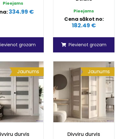
Pieejams
334.99 €
na:
Pieejams
Cena sākot no:
182.49 €
Pievienot grozam
Pievienot grozam
Jaunums
Jaunums
ivviru durvis
Divviru durvis