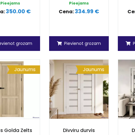
Pieejams
Pieejams
350.00 €
334.99 €
a:
Cena:
Ce
ievienot grozam
Pievienot grozam
Jaunums
Jaunums
is Golda Zelts
Divviru durvis
D