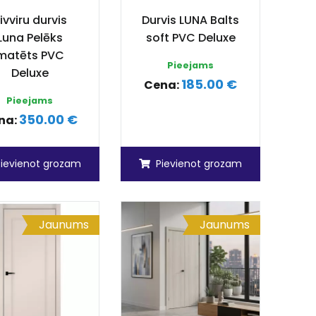
ivviru durvis
Durvis LUNA Balts
Luna Pelēks
soft PVC Deluxe
matēts PVC
Pieejams
Deluxe
185.00 €
Cena:
Pieejams
350.00 €
na:
Pievienot grozam
Pievienot grozam
Jaunums
Jaunums