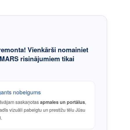
ā remonta! Vienkārši nomainiet
MARS risinājumiem tikai
gants nobeigums
āvājam saskaņotas
apmales un portālus
,
adīs vizuāli pabeigtu un prestižu tēlu Jūsu
.