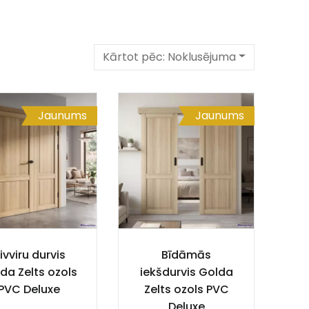
Kārtot pēc:
Noklusējuma
Jaunums
Jaunums
ivviru durvis
Bīdāmās
da Zelts ozols
iekšdurvis Golda
PVC Deluxe
Zelts ozols PVC
Deluxe