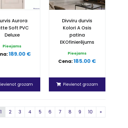
urvis Aurora
Divviru durvis
atte Soft PVC
Kolori A Osis
Deluxe
patina
EKOfinierējums
Pieejams
189.00 €
na:
Pieejams
185.00 €
Cena:
Pievienot grozam
Pievienot grozam
riekšējā
Nākamā
1
2
3
4
5
6
7
8
9
10
»