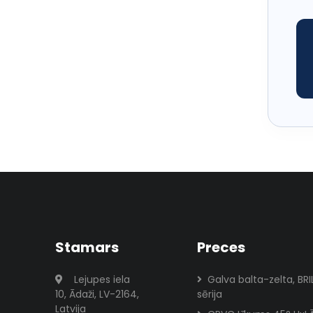
Stamars
Preces
Lejupes iela
Galva balta-zelta, BR
10, Ādaži, LV-2164,
sērija
Latvija