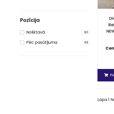
Di
Pozīcija
Be
NEW
Noliktavā
80
Pēc pasūtījuma
69
Cen
P
Lapa 1 N