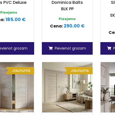
s PVC Deluxe
Dominica Balts
Si
BLK PP
Pieejams
EK
185.00 €
a:
Pieejams
290.00 €
Cena:
Ce
ievienot grozam
Pievienot grozam
Jaunums
Jaunums