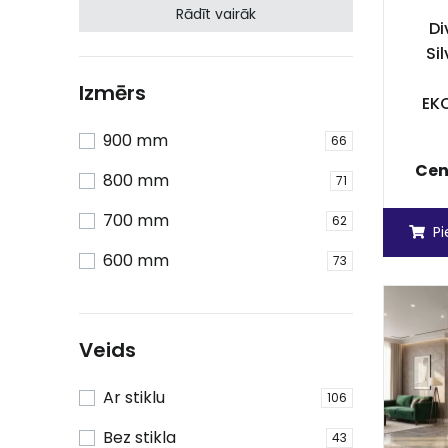
Rādīt vairāk
Di
Si
Izmērs
EKO
900 mm
66
Cen
800 mm
71
700 mm
62
P
600 mm
73
Veids
Ar stiklu
106
Bez stikla
43