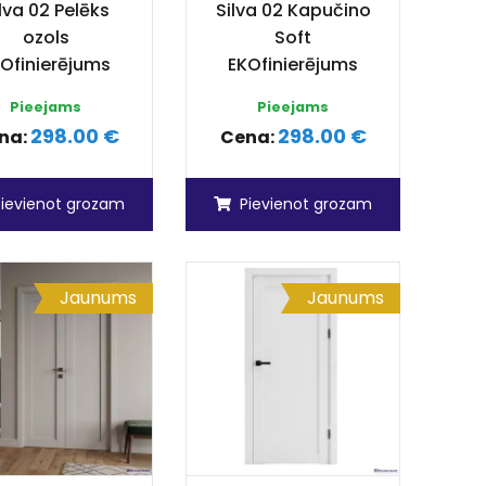
lva 02 Pelēks
Silva 02 Kapučino
ozols
Soft
Ofinierējums
EKOfinierējums
Pieejams
Pieejams
298.00 €
298.00 €
na:
Cena:
Pievienot grozam
Pievienot grozam
Jaunums
Jaunums