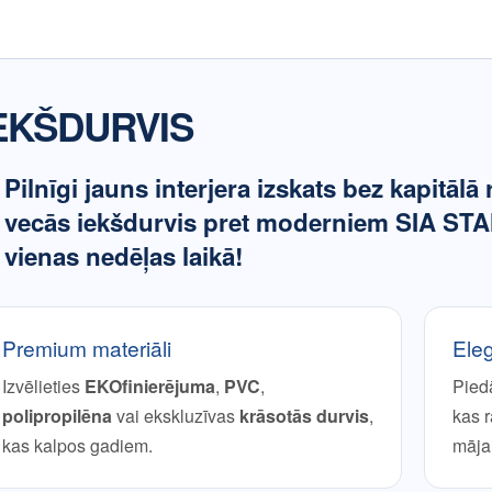
EKŠDURVIS
Pilnīgi jauns interjera izskats bez kapitāl
vecās iekšdurvis pret moderniem SIA STA
vienas nedēļas laikā!
Premium materiāli
Ele
Izvēlieties
EKOfinierējuma
,
PVC
,
Pied
polipropilēna
vai ekskluzīvas
krāsotās durvis
,
kas r
kas kalpos gadiem.
mājai