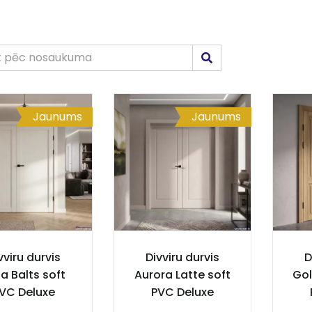
Jaunums
Jaunums
vviru durvis
Divviru durvis
D
a Balts soft
Aurora Latte soft
Gol
VC Deluxe
PVC Deluxe