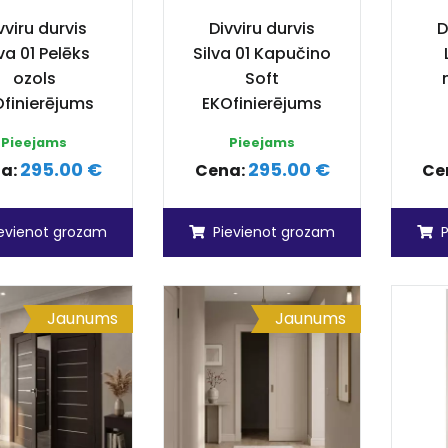
vviru durvis
Divviru durvis
D
lva 01 Pelēks
Silva 01 Kapučino
ozols
Soft
finierējums
EKOfinierējums
Pieejams
Pieejams
295.00 €
295.00 €
a:
Cena:
Ce
ievienot grozam
Pievienot grozam
Jaunums
Jaunums