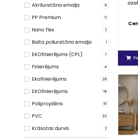
ozol
Akriluretāna emalja
9
PP Premium
11
Cen
Nano flex
2
Balta poliuretāna emalja
1
EKOfinierējums (CPL)
7
P
Finierējums
4
Ekofinierējums
28
EKOfinierējums
18
Polipropilēns
15
PVC
30
Krāsotas durvis
2