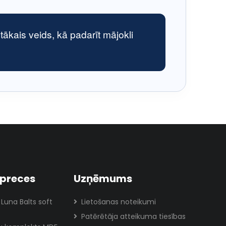
ētākais veids, kā padarīt mājokli
preces
Uzņēmums
 Luna Balts soft
Lietošanas noteikumi
Patērētāja atteikuma tiesības