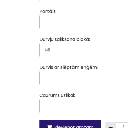
Portāls:
-
Durvju salikšana blokā:
Nē
Durvis ar slēptām eņģēm:
-
Caurums uzlikai:
-
Pievienot grozam