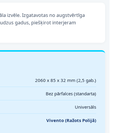
āla izvēle. Izgatavotas no augstvērtīga
audzus gadus, piešķirot interjeram
2060 x 85 x 32 mm (2,5 gab.)
Bez pārfalces (standarta)
Universāls
Vivento (Ražots Polijā)