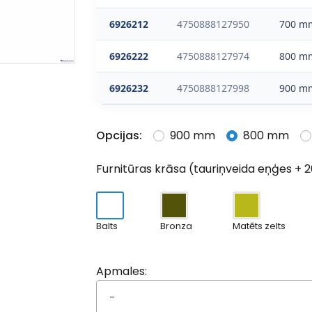
6926212
4750888127950
700 m
6926222
4750888127974
800 m
6926232
4750888127998
900 m
Opcijas:
900 mm
800 mm
Furnitūras krāsa (tauriņveida eņģes + 2
Balts
Bronza
Matēts zelts
Apmales:
-