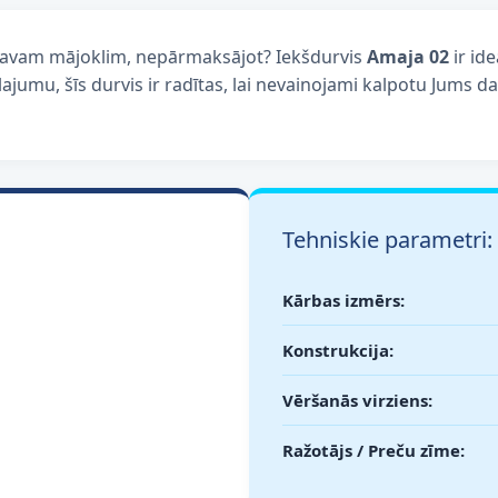
u savam mājoklim, nepārmaksājot? Iekšdurvis
Amaja 02
ir ide
jumu, šīs durvis ir radītas, lai nevainojami kalpotu Jums d
Tehniskie parametri:
Kārbas izmērs:
Konstrukcija:
Vēršanās virziens:
Ražotājs / Preču zīme: