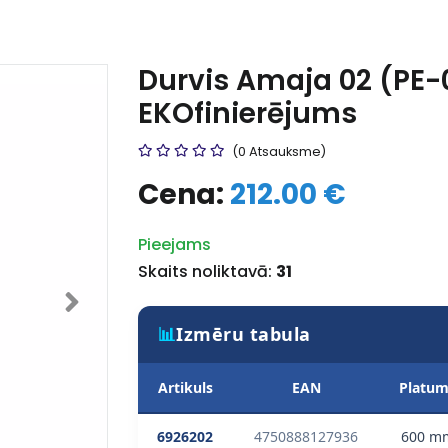
Durvis Amaja 02 (PE-
EKOfinierējums
(0 Atsauksme)
Cena:
212.00 €
Pieejams
Skaits noliktavā:
31
📊
Izmēru tabula
Artikuls
EAN
Platu
6926202
4750888127936
600 m