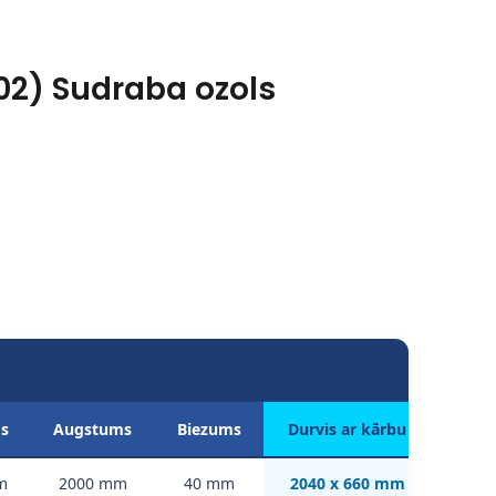
02) Sudraba ozols
ms
Augstums
Biezums
Durvis ar kārbu
m
2000 mm
40 mm
2040 x 660 mm