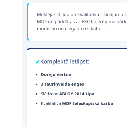
Meklējat stilīgu un kvalitatīvu risinājum
MDF un pārklātas ar EKOfinierējuma pārkla
modernu un elegantu izskatu.
✔
Komplektā ietilpst:
Durvju vērtne
3 tauriņveida eņģes
Slēdzene
ABLOY 2014 tipa
Kvalitatīva
MDF teleskopiskā kārba