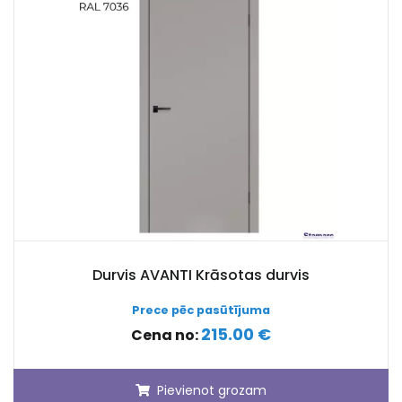
Durvis AVANTI Krāsotas durvis
Prece pēc pasūtījuma
215.00 €
Cena no:
Pievienot grozam