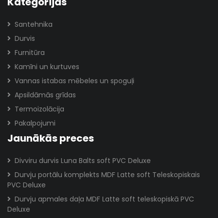
Kategorijas
Santehnika
Durvis
Furnitūra
Kamīni un kurtuves
Vannas istabas mēbeles un spoguļi
Apsildāmās grīdas
Termoizolācija
Pakalpojumi
Jaunākās preces
Divviru durvis Luna Balts soft PVC Deluxe
Durvju portālu komplekts MDF Latte soft Teleskopiskais
PVC Deluxe
Durvju apmales daļa MDF Latte soft teleskopiskā PVC
Deluxe