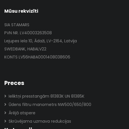
Mūsu rekvizīti
SIA STAMARS
PVN NR. LV40003263508
Lejupes iela 10, Ādaži, LV-2164, Latvija
SWEDBANK, HABALV22
KONTS LV56HABA0001408038606
Preces
Ieliktņi presstangām 81383K UN 81385K
Ūdens filtru manometrs NW500/650/800
Ārējā atspere
Skrūvējama uzmava redukcijas