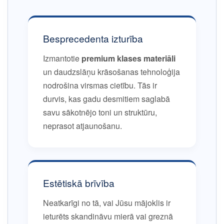
Besprecedenta izturība
Izmantotie
premium klases materiāli
un daudzslāņu krāsošanas tehnoloģija
nodrošina virsmas cietību. Tās ir
durvis, kas gadu desmitiem saglabā
savu sākotnējo toni un struktūru,
neprasot atjaunošanu.
Estētiskā brīvība
Neatkarīgi no tā, vai Jūsu mājoklis ir
ieturēts skandināvu mierā vai greznā