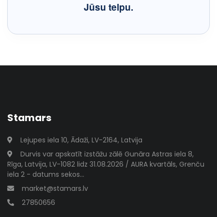
Jūsu telpu.
Stamars
Lejupes iela 10, Ādaži, LV-2164, Latvija
Durvis var apskatīt izstāžu zālē Gunāra Astras iela 8,
Rīga, Latvija, LV-1082 lidz 31.08.2026 / AURA kvartāls, Grenču
iela 2 - datums sekos...
market@stamars.lv
27850656