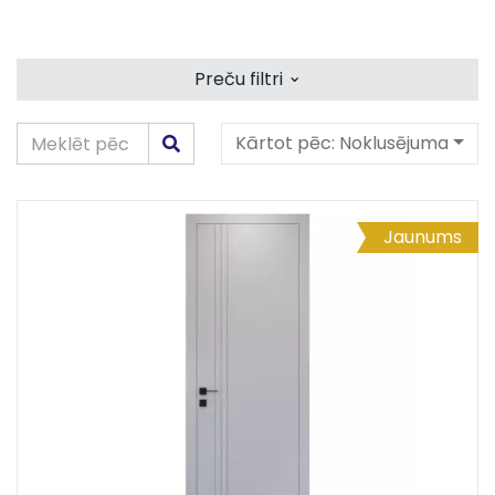
⌄
Preču filtri
Kārtot pēc:
Noklusējuma
Jaunums