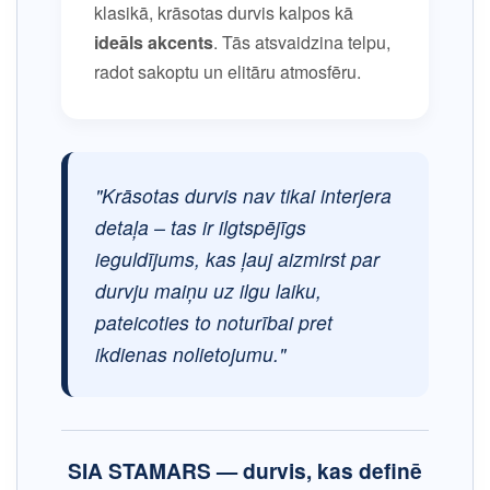
klasikā, krāsotas durvis kalpos kā
ideāls akcents
. Tās atsvaidzina telpu,
radot sakoptu un elitāru atmosfēru.
"Krāsotas durvis nav tikai interjera
detaļa – tas ir ilgtspējīgs
ieguldījums, kas ļauj aizmirst par
durvju maiņu uz ilgu laiku,
pateicoties to noturībai pret
ikdienas nolietojumu."
SIA STAMARS — durvis, kas definē