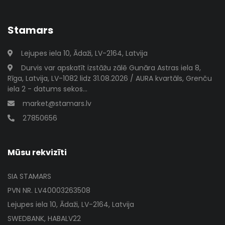
Stamars
Lejupes iela 10, Ādaži, LV-2164, Latvija
Durvis var apskatīt izstāžu zālē Gunāra Astras iela 8,
Rīga, Latvija, LV-1082 lidz 31.08.2026 / AURA kvartāls, Grenču
iela 2 - datums sekos...
market@stamars.lv
27850656
Mūsu rekvizīti
SIA STAMARS
PVN NR. LV40003263508
Lejupes iela 10, Ādaži, LV-2164, Latvija
SWEDBANK, HABALV22