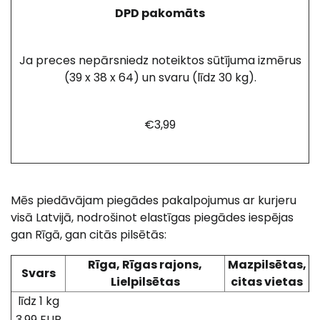
DPD pakomāts
Ja preces nepārsniedz noteiktos sūtījuma izmērus
(39 x 38 x 64) un svaru (līdz 30 kg).
€3,99
Mēs piedāvājam piegādes pakalpojumus ar kurjeru
visā Latvijā, nodrošinot elastīgas piegādes iespējas
gan Rīgā, gan citās pilsētās:
Rīga, Rīgas rajons,
Mazpilsētas,
Svars
Lielpilsētas
citas vietas
līdz 1 kg
3,99 EUR