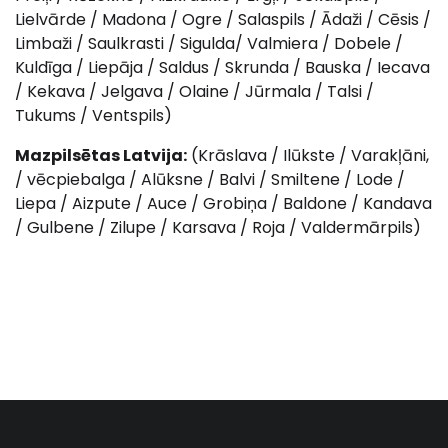
Lielvārde / Madona / Ogre / Salaspils / Ādaži / Cēsis /
Limbaži / Saulkrasti / Sigulda/ Valmiera / Dobele /
Kuldīga / Liepāja / Saldus / Skrunda / Bauska / Iecava
/ Kekava / Jelgava / Olaine / Jūrmala / Talsi /
Tukums / Ventspils)
Mazpilsētas Latvija:
(Krāslava / Ilūkste / Varakļāni,
/ vēcpiebalga / Alūksne / Balvi / Smiltene / Lode /
Liepa / Aizpute / Auce / Grobiņa / Baldone / Kandava
/ Gulbene / Zilupe / Karsava / Roja / Valdermārpils)