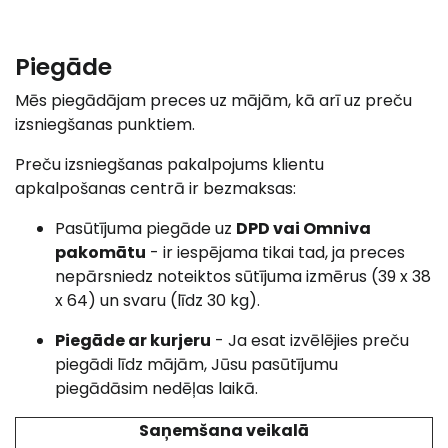
Piegāde
Mēs piegādājam preces uz mājām, kā arī uz preču
izsniegšanas punktiem.
Preču izsniegšanas pakalpojums klientu
apkalpošanas centrā ir bezmaksas:
Pasūtījuma piegāde uz
DPD vai Omniva
pakomātu
- ir iespējama tikai tad, ja preces
nepārsniedz noteiktos sūtījuma izmērus (39 x 38
x 64) un svaru (līdz 30 kg).
Piegāde ar kurjeru
- Ja esat izvēlējies preču
piegādi līdz mājām, Jūsu pasūtījumu
piegādāsim nedēļas laikā.
Saņemšana veikalā