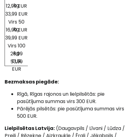
kg
12,99 EUR
33,99 EUR
Virs 50
kg
16,99 EUR
39,99 EUR
Virs 100
kg
26,99
EUR
53,99
EUR
Bezmaksas piegāde:
Rīgā, Rīgas rajonos un lielpilsētās: pie
pasūtījuma summas virs 300 EUR.
Pārējās pilsētās: pie pasūtījuma summas virs
500 EUR.
Lielpilsētas Latvija:
(Daugavpils / Līvani / Lūdza /
Preiļi / Rēzekne / Aizkraukle / Ērgļi / Jēkabpils /