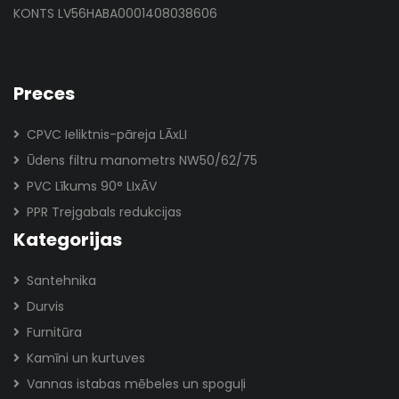
KONTS LV56HABA0001408038606
Preces
CPVC Ieliktnis-pāreja LĀxLI
Ūdens filtru manometrs NW50/62/75
PVC Līkums 90° LIxĀV
PPR Trejgabals redukcijas
Kategorijas
Santehnika
Durvis
Furnitūra
Kamīni un kurtuves
Vannas istabas mēbeles un spoguļi