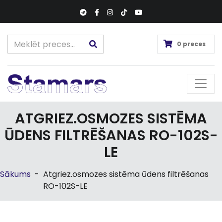
0 preces
ATGRIEZ.OSMOZES SISTĒMA
ŪDENS FILTRĒŠANAS RO-102S-
LE
Sākums
-
Atgriez.osmozes sistēma ūdens filtrēšanas
RO-102S-LE