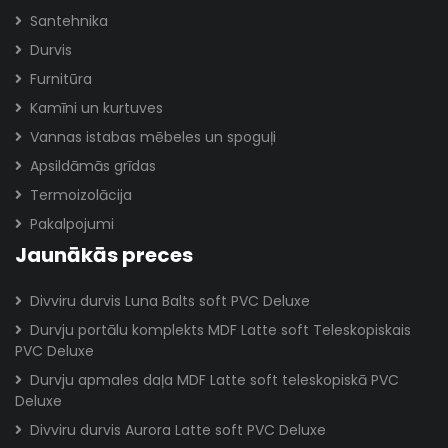
Santehnika
Durvis
Furnitūra
Kamīni un kurtuves
Vannas istabas mēbeles un spoguļi
Apsildāmās grīdas
Termoizolācija
Pakalpojumi
Jaunākās preces
Divviru durvis Luna Balts soft PVC Deluxe
Durvju portālu komplekts MDF Latte soft Teleskopiskais
PVC Deluxe
Durvju apmales daļa MDF Latte soft teleskopiskā PVC
Deluxe
Divviru durvis Aurora Latte soft PVC Deluxe