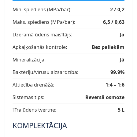
Min. spiediens (MPa/bar):
2 / 0,2
Maks. spiediens (MPa/bar):
6,5 / 0,63
Dzeramā ūdens maisītājs:
Jā
Apkaļķošanās kontrole:
Bez paliekām
Mineralizācija:
Jā
Baktēriju/vīrusu aizsardzība:
99.9%
Attiecība drenāžā:
1:4 – 1:6
Sistēmas tips:
Reversā osmoze
Tīra ūdens tvertne:
5 L
KOMPLEKTĀCIJA