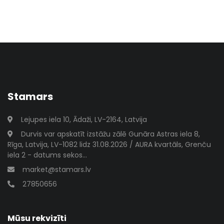
Stamars
Lejupes iela 10, Ādaži, LV-2164, Latvija
Durvis var apskatīt izstāžu zālē Gunāra Astras iela 8,
Rīga, Latvija, LV-1082 lidz 31.08.2026 / AURA kvartāls, Grenču
iela 2 - datums sekos...
market@stamars.lv
27850656
Mūsu rekvizīti