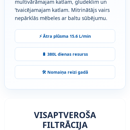
multivārāmajam katlam, gludeklim un
‘tvaicējamajam katlam. Mitrinātājs vairs
nepārklās mēbeles ar baltu sūbējumu.
⚡ Ātra plūsma 15.6 L/min
🔋 380L dienas resurss
🛠️ Nomaiņa reizi gadā
VISAPTVEROŠA
FILTRĀCIJA