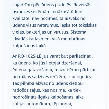
vajadzību pēc ūdens pudelēs. Reversās
osmozes sistēmām ienākošā ūdens
kvalitātei nav nozīmes, tā aizvāks no
ūdens visus netīrumus, ieskaitot toksiskās
vielas, baktērijas un vīrusus. Sistēma
likvidēs katlakmeni visā membrānas
kalpošanas laikā.
Ar RO-102S-LE jūs varat būt pārliecināti,
ka ūdens, ko jūs lietojat dzeršanai,
ēdiena gatavošanai, mazu bērnu pārtikai
un mājas sadzīves ierīcēm, ir pilngi tīrs.
Tas pilnībā aizvāc no ūdens cietību
radošos sāļus, kas nozīmē, ka tiek
nodrošināts ilgāks kalpošanas laiks
kafijas automātam, tējkannai,