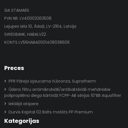
SIA STAMARS
PVN NR. LV40003263508
Lejupes iela 10, Ādaži, LV-2164, Latvija
SWEDBANK, HABALV22
KONTS LV56HABA0001408038606
Preces
PPR Pāreja izjaucama IV,bronza, Supratherm
Ūdens filtru antimikrobiāli/antibaktēriāli mehāniskie
polipropilēna diega kārtridži FCPP-AB sērijas 10”BB Aquafilter
Iekšējā atspere
Durvis Kapital 02 Balts matēts PP Premium
Kategorijas