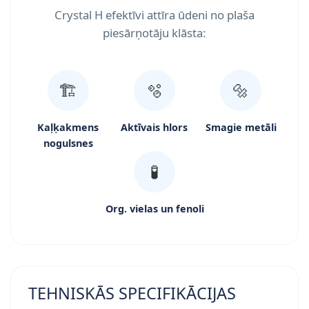
Crystal H efektīvi attīra ūdeni no plaša
piesārņotāju klāsta:
🏗️
🫧
🔩
Kaļķakmens
Aktīvais hlors
Smagie metāli
nogulsnes
🧪
Org. vielas un fenoli
TEHNISKĀS SPECIFIKĀCIJAS