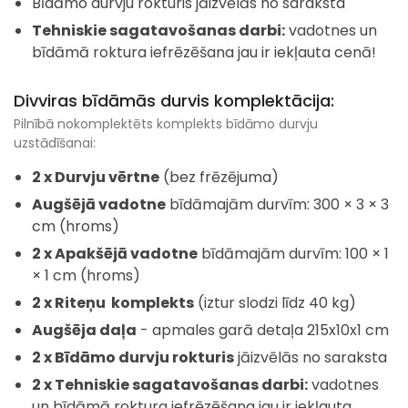
Bīdāmo durvju rokturis jāizvēlās no saraksta
Tehniskie sagatavošanas darbi:
vadotnes un
bīdāmā roktura iefrēzēšana jau ir iekļauta cenā!
Divviras bīdāmās durvis komplektācija:
Pilnībā nokomplektēts komplekts bīdāmo durvju
uzstādīšanai:
2 x Durvju vērtne
(bez frēzējuma)
Augšējā vadotne
bīdāmajām durvīm: 300 × 3 × 3
cm (hroms)
2 x Apakšējā vadotne
bīdāmajām durvīm: 100 × 1
× 1 cm (hroms)
2 x Riteņu komplekts
(iztur slodzi līdz 40 kg)
Augšēja daļa
- apmales garā detaļa 215x10x1 cm
2 x Bīdāmo durvju rokturis
jāizvēlās no saraksta
2 x Tehniskie sagatavošanas darbi:
vadotnes
un bīdāmā roktura iefrēzēšana jau ir iekļauta