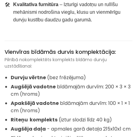
🛠️
Kvalitatīva furnitūra
– Izturīgi vadotņu un rullīšu
mehānismi nodrošina vieglu, klusu un vienmērīgu
durvju kustību daudzu gadu garumā.
Vienvīras bīdāmās durvis komplektācija:
Pilnībā nokomplektēts komplekts bīdāmo durvju
uzstādīšanai:
Durvju vērtne
(bez frēzējuma)
Augšējā vadotne
bīdāmajām durvīm: 200 × 3 × 3
cm (hroms)
Apakšējā vadotne
bīdāmajām durvīm: 100 × 1 × 1
cm (hroms)
Riteņu komplekts
(iztur slodzi līdz 40 kg)
Augšēja daļa
- apmales garā detaļa 215x10x1 cm