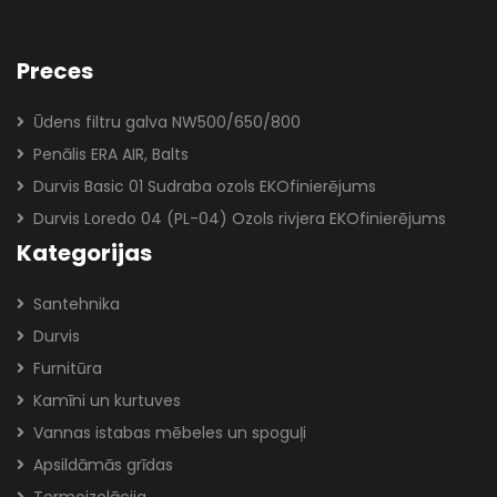
Preces
Ūdens filtru galva NW500/650/800
Penālis ERA AIR, Balts
Durvis Basic 01 Sudraba ozols EKOfinierējums
Durvis Loredo 04 (PL-04) Ozols rivjera EKOfinierējums
Kategorijas
Santehnika
Durvis
Furnitūra
Kamīni un kurtuves
Vannas istabas mēbeles un spoguļi
Apsildāmās grīdas