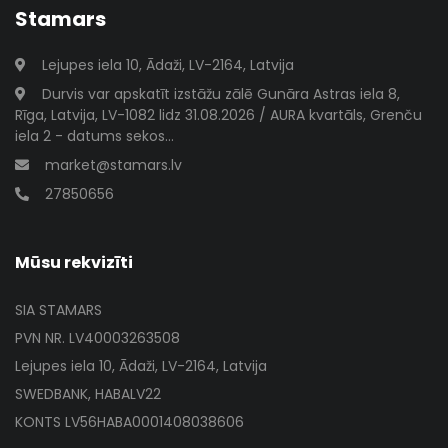
Stamars
Lejupes iela 10, Ādaži, LV-2164, Latvija
Durvis var apskatīt izstāžu zālē Gunāra Astras iela 8,
Rīga, Latvija, LV-1082 lidz 31.08.2026 / AURA kvartāls, Grenču
iela 2 - datums sekos...
market@stamars.lv
27850656
Mūsu rekvizīti
SIA STAMARS
PVN NR. LV40003263508
Lejupes iela 10, Ādaži, LV-2164, Latvija
SWEDBANK, HABALV22
KONTS LV56HABA0001408038606