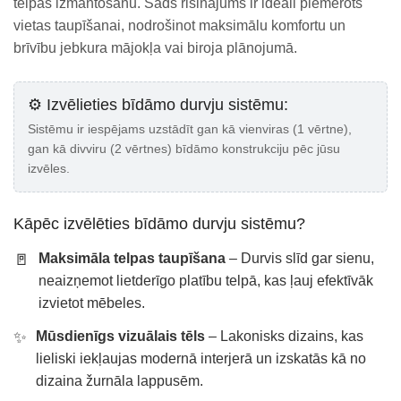
telpas izmantošanu. Šāds risinājums ir ideāli piemērots
vietas taupīšanai, nodrošinot maksimālu komfortu un
brīvību jebkura mājokļa vai biroja plānojumā.
⚙️ Izvēlieties bīdāmo durvju sistēmu:
Sistēmu ir iespējams uzstādīt gan kā vienviras (1 vērtne),
gan kā divviru (2 vērtnes) bīdāmo konstrukciju pēc jūsu
izvēles.
Kāpēc izvēlēties bīdāmo durvju sistēmu?
🚪
Maksimāla telpas taupīšana
– Durvis slīd gar sienu,
neaizņemot lietderīgo platību telpā, kas ļauj efektīvāk
izvietot mēbeles.
✨
Mūsdienīgs vizuālais tēls
– Lakonisks dizains, kas
lieliski iekļaujas modernā interjerā un izskatās kā no
dizaina žurnāla lappusēm.