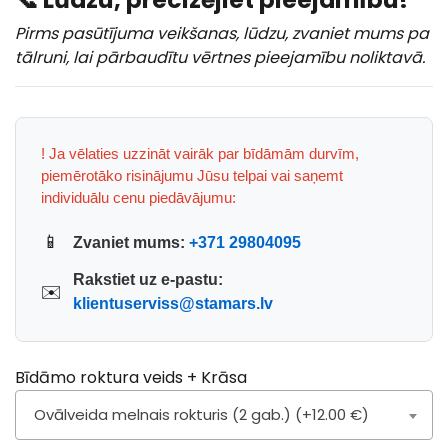
Pirms pasūtījuma veikšanas, lūdzu, zvaniet mums pa
tālruni, lai pārbaudītu vērtnes pieejamību noliktavā.
! Ja vēlaties uzzināt vairāk par bīdāmām durvīm,
piemērotāko risinājumu Jūsu telpai vai saņemt
individuālu cenu piedāvājumu:
📱
Zvaniet mums:
+371 29804095
Rakstiet uz e-pastu:
✉️
klientuserviss@stamars.lv
Bīdāmo roktura veids + Krāsa
Ovālveida melnais rokturis (2 gab.) (+12.00 €)