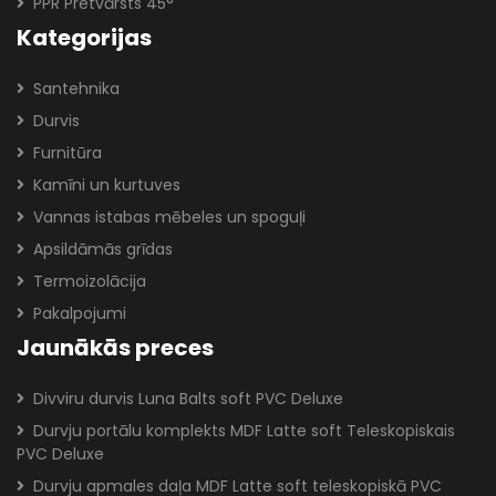
PPR Pretvārsts 45°
Kategorijas
Santehnika
Durvis
Furnitūra
Kamīni un kurtuves
Vannas istabas mēbeles un spoguļi
Apsildāmās grīdas
Termoizolācija
Pakalpojumi
Jaunākās preces
Divviru durvis Luna Balts soft PVC Deluxe
Durvju portālu komplekts MDF Latte soft Teleskopiskais
PVC Deluxe
Durvju apmales daļa MDF Latte soft teleskopiskā PVC