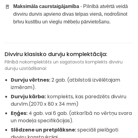
🚪
Maksimāla caurstaigājamība
- Pilnībā atvērtā veidā
divviru durvis apvieno divas telpas vienā, nodrošinot
brīvu kustību un vieglu mēbeļu pārvietošanu.
Divviru klasisko durvju komplektācija:
Pilnībā nokomplektēts un sagatavots komplekts divviru
durvju uzstādīšanai:
Durvju vērtnes:
2 gab. (atbilstoši izvēlētajam
izmēram).
Durvju kārba:
komplekts, kas paredzēts divviru
durvīm.(2070 x 80 x 34 mm)
Eņģes:
4 gab. vai 6 gab. (atkarībā no vērtņu svara
un modeļa specifikācijas).
Slēdzene un pretplāksne:
speciāli pielāgoti
divviru konstrukcijai.