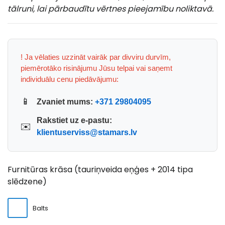
tālruni, lai pārbaudītu vērtnes pieejamību noliktavā.
! Ja vēlaties uzzināt vairāk par divviru durvīm,
piemērotāko risinājumu Jūsu telpai vai saņemt
individuālu cenu piedāvājumu:
📱
Zvaniet mums:
+371 29804095
Rakstiet uz e-pastu:
✉️
klientuserviss@stamars.lv
Furnitūras krāsa (tauriņveida eņģes + 2014 tipa
slēdzene)
Balts