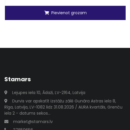
Pievienot grozam
Stamars
Lejupes iela 10, Ādaži, LV-2164, Latvija
Durvis var apskatīt izstāžu zālē Gunāra Astras iela 8,
Rīga, Latvija, LV-1082 lidz 31.08.2026 / AURA kvartāls, Grenču
iela 2 - datums sekos...
market@stamars.lv