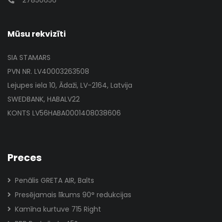
27850656
Mūsu rekvizīti
SIA STAMARS
PVN NR. LV40003263508
Lejupes iela 10, Ādaži, LV-2164, Latvija
SWEDBANK, HABALV22
KONTS LV56HABA0001408038606
Preces
Penālis GRETA AIR, Balts
Presējamais līkums 90° redukcijas
Kamīna kurtuve 715 Right