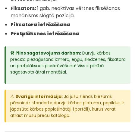
Fiksators:
1 gab. neaktīvas vērtnes fiksēšanas
mehānisms slēgtā pozīcijā.
Fiksatora iefrēzēšana
Pretplāksnes iefrēzēšana
🛠️ Pilns sagatavojums darbam:
Durvju kārbas
precīza piezāģēšana izmērā, eņģu, slēdzenes, fiksatora
un pretplāksnes pieskrūvēšana! Viss ir pilnībā
sagatavots ātrai montāžai.
⚠️
Svarīga informācija:
Ja jūsu sienas biezums
pārsniedz standarta durvju kārbas platumu, papildus ir
jāpasūta kārbas paplašinātāji (portāli), kurus varat
atrast mūsu preču katalogā.