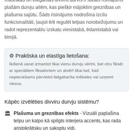
plašām durvju ailēm, kas piešķir mājoklim greznības un
plašuma sajūtu. Šāds risinājums nodrošina izcilu
funkcionalitāti, ļaujot ērti regulēt telpas norobežojumu un
radot reprezentablu izskatu viesistabā, ēdamistabā vai
birojā.
⚙️ Praktiska un elastīga lietošana:
Ikdienā varat izmantot tikai vienu durvju vērtni, bet otru fiksēt
ar speciāliem fiksatoriem un atvērt tikai tad, kad
nepieciešams pārvietot lielgabarīta mēbeles vai uzņemt
viesus.
Kāpēc izvēlēties divviru durvju sistēmu?
🏛️
Plašuma un greznības efekts
- Vizuāli paplašina
telpu un kalpo kā spilgts interjera accents, kas rada
aristokrātisku un sakoptu vidi.