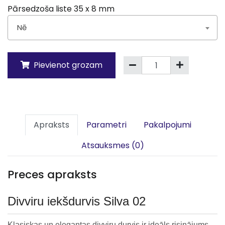
Pārsedzoša liste 35 x 8 mm
Nē
Pievienot grozam
Apraksts
Parametri
Pakalpojumi
Atsauksmes (0)
Preces apraksts
Divviru iekšdurvis Silva 02
Klasiskas un elegantas divviru durvis ir ideāls risinājums