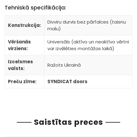
Tehniskā specifikācija:
Divviru durvis bez pārfalces (taisnu
Konstrukcija:
malu)
Vēršanās
Universāls (aktīvo un neaktīvo vērtni
virziens:
var izvēlēties montāžas laikā)
Izcelsmes
Ražots Ukrainā
valsts:
Preču zīme:
SYNDICAT doors
Saistītas preces