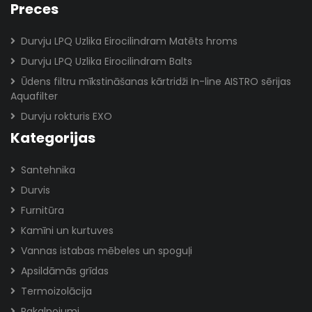
Preces
Durvju LPQ Uzlika Eirocilindram Matēts hroms
Durvju LPQ Uzlika Eirocilindram Balts
Ūdens filtru mīkstināšanas kārtridži In-line AISTRO sērijas
Aquafilter
Durvju rokturis EXO
Kategorijas
Santehnika
Durvis
Furnitūra
Kamīni un kurtuves
Vannas istabas mēbeles un spoguļi
Apsildāmās grīdas
Termoizolācija
Pakalpojumi