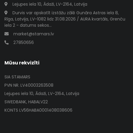
Lejupes iela 10, Ādaži, LV-2164, Latvija
Durvis var apskatīt izstāžu zālē Gunāra Astras iela 8,
Rīga, Latvija, LV-1082 lidz 31.08.2026 / AURA kvartāls, Grenču
iela 2 - datums sekos...
market@stamars.lv
27850656
Mūsu rekvizīti
SIA STAMARS
PVN NR. LV40003263508
Lejupes iela 10, Ādaži, LV-2164, Latvija
SWEDBANK, HABALV22
KONTS LV56HABA0001408038606