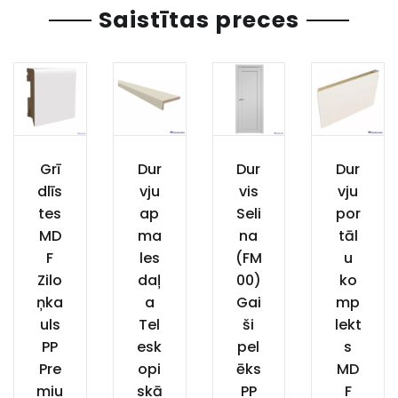
Saistītas preces
Grī
Dur
Dur
Dur
dlīs
vju
vis
vju
tes
ap
Seli
por
MD
ma
na
tāl
F
les
(FM
u
Zilo
daļ
00)
ko
ņka
a
Gai
mp
uls
Tel
ši
lekt
PP
esk
pel
s
Pre
opi
ēks
MD
miu
skā
PP
F