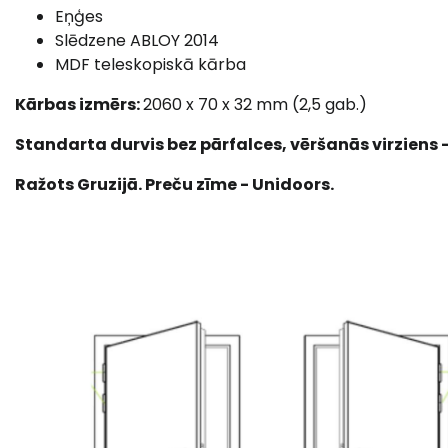
Eņģes
Slēdzene ABLOY 2014
MDF teleskopiskā kārba
Kārbas izmērs:
2060 x 70 x 32 mm (2,5 gab.)
Standarta durvis bez pārfalces, vēršanās virziens –
Ražots Gruzijā. Preču zīme - Unidoors.