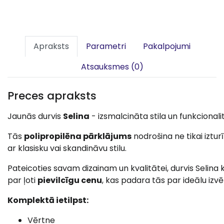
Apraksts
Parametri
Pakalpojumi
Atsauksmes (0)
Preces apraksts
Jaunās durvis
Selina
- izsmalcināta stila un funkcional
Tās
polipropilēna pārklājums
nodrošina ne tikai iztur
ar klasisku vai skandināvu stilu.
Pateicoties savam dizainam un kvalitātei, durvis Seli
par ļoti
pievilcīgu cenu
, kas padara tās par ideālu izvē
Komplektā ietilpst:
Vērtne