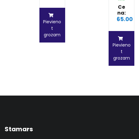
Ce
na:
65.00 €
Pievieno
t
grozam
Pievieno
t
grozam
Stamars