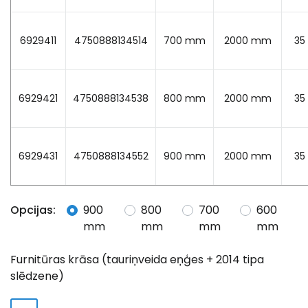
6929411
4750888134514
700 mm
2000 mm
35
6929421
4750888134538
800 mm
2000 mm
35
6929431
4750888134552
900 mm
2000 mm
35
Opcijas:
900
800
700
600
mm
mm
mm
mm
Furnitūras krāsa (tauriņveida eņģes + 2014 tipa
slēdzene)