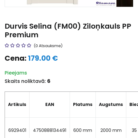
Durvis Selina (FM00) Ziloņkauls PP
Premium
(0 Atsauksme)
Cena:
179.00 €
Pieejams
Skaits noliktavā:
6
Artikuls
EAN
Platums
Augstums
Bie
6929401
4750888134491
600 mm
2000 mm
35