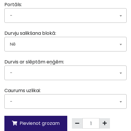
Portāls:
-
Durvju salikšana blokā:
Nē
Durvis ar slēptām eņģēm:
-
Caurums uzlikai:
-
Pievienot grozam