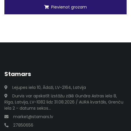
Pievienot grozam
Stamars
Lejupes iela 10, Ādaži, LV-2164, Latvija
Durvis var apskatīt izstāžu zālē Gunāra Astras iela 8,
Rīga, Latvija, LV-1082 lidz 31.08.2026 / AURA kvartāls, Grenču
iela 2 - datums sekos...
market@stamars.lv
27850656