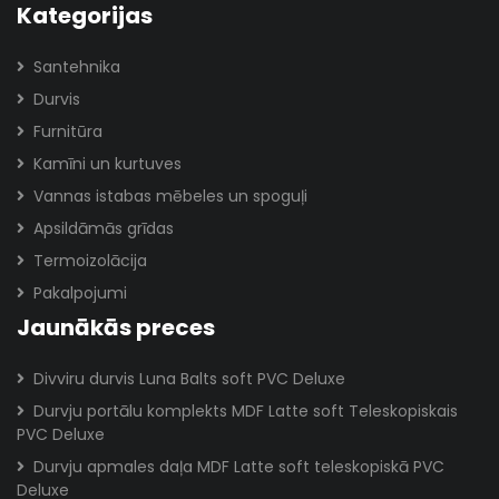
Kategorijas
Santehnika
Durvis
Furnitūra
Kamīni un kurtuves
Vannas istabas mēbeles un spoguļi
Apsildāmās grīdas
Termoizolācija
Pakalpojumi
Jaunākās preces
Divviru durvis Luna Balts soft PVC Deluxe
Durvju portālu komplekts MDF Latte soft Teleskopiskais
PVC Deluxe
Durvju apmales daļa MDF Latte soft teleskopiskā PVC
Deluxe