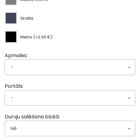
Grafits
Melns (+2.00 €)
Apmales:
-
Portāls:
-
Durvju salikšana blokā:
Nē