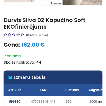
Durvis Silva 02 Kapučino Soft
EKOfinierējums
(0 Atsauksme)
Cena:
162.00 €
Pieejams
Skaits noliktavā:
44
📊
Izmēru tabula
Artikuls
EAN
Platums
Augstums
696330
4750888141413
600 mm
2000 mm