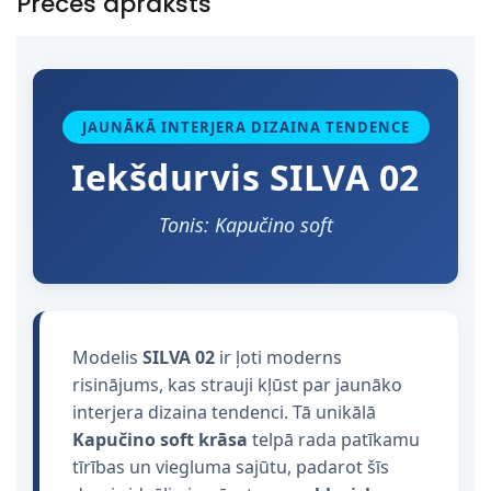
Preces apraksts
JAUNĀKĀ INTERJERA DIZAINA TENDENCE
Iekšdurvis SILVA 02
Tonis: Kapučino soft
Modelis
SILVA 02
ir ļoti moderns
risinājums, kas strauji kļūst par jaunāko
interjera dizaina tendenci. Tā unikālā
Kapučino soft krāsa
telpā rada patīkamu
tīrības un viegluma sajūtu, padarot šīs