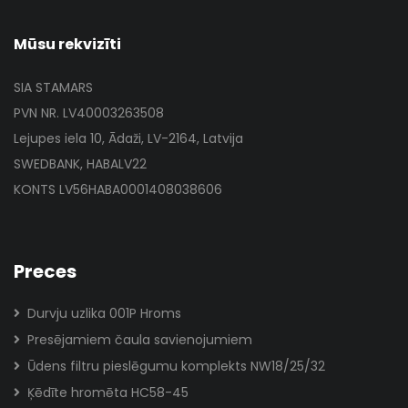
Mūsu rekvizīti
SIA STAMARS
PVN NR. LV40003263508
Lejupes iela 10, Ādaži, LV-2164, Latvija
SWEDBANK, HABALV22
KONTS LV56HABA0001408038606
Preces
Durvju uzlika 001P Hroms
Presējamiem čaula savienojumiem
Ūdens filtru pieslēgumu komplekts NW18/25/32
Ķēdīte hromēta HC58-45