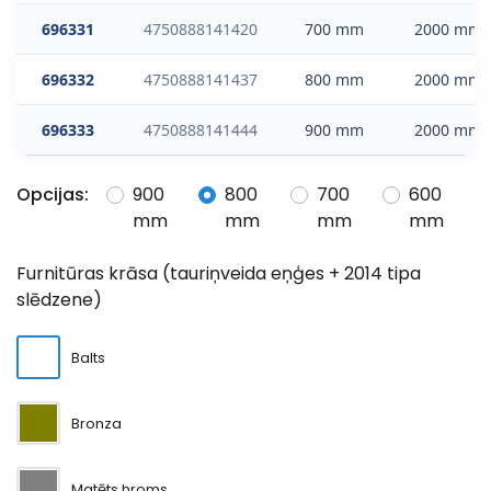
696331
4750888141420
700 mm
2000 mm
696332
4750888141437
800 mm
2000 mm
696333
4750888141444
900 mm
2000 mm
Opcijas:
900
800
700
600
mm
mm
mm
mm
Furnitūras krāsa (tauriņveida eņģes + 2014 tipa
slēdzene)
Balts
Bronza
Matēts hroms