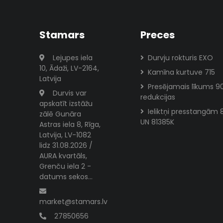
Stamars
Preces
Lejupes iela
Durvju rokturis EXO
10, Ādaži, LV-2164,
Kamīna kurtuve 715
Latvija
Presējamais līkums 9
Durvis var
redukcijas
apskatīt izstāžu
Ieliktņi presstangām 
zālē Gunāra
UN 81385K
Astras iela 8, Rīga,
Latvija, LV-1082
lidz 31.08.2026 /
AURA kvartāls,
Grenču iela 2 -
datums sekos...
market@stamars.lv
27850656