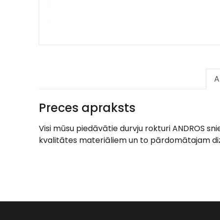
A
Preces apraksts
Visi mūsu piedāvātie durvju rokturi ANDROS sni
kvalitātes materiāliem un to pārdomātajam diza