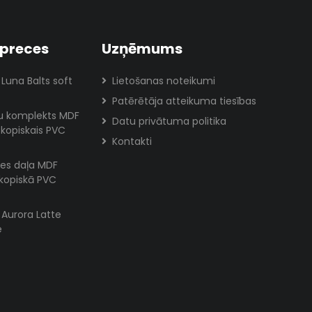
preces
Uzņēmums
 Luna Balts soft
Lietošanas noteikumi
Patērētāja atteikuma tiesības
lu komplekts MDF
Datu privātuma politika
skopiskais PVC
Kontakti
es daļa MDF
skopiskā PVC
s Aurora Latte
e