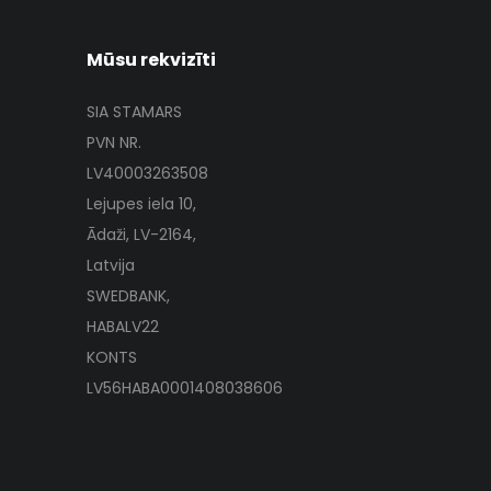
Mūsu rekvizīti
SIA STAMARS
PVN NR.
LV40003263508
Lejupes iela 10,
Ādaži, LV-2164,
Latvija
SWEDBANK,
HABALV22
KONTS
LV56HABA0001408038606