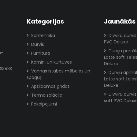
Kategorijas
Jaunākās 
Santehnika
Divviru durvis
PVC Deluxe
Durvis
Durvju portā
0°
Furnitūra
Latte soft Tele
Kamīni un kurtuves
Deluxe
81383K
Vannas istabas mēbeles un
Durvju apmal
spoguļi
Latte soft tele
Deluxe
Apsildāmās grīdas
Divviru durvi
Termoizolācija
soft PVC Delux
Pakalpojumi