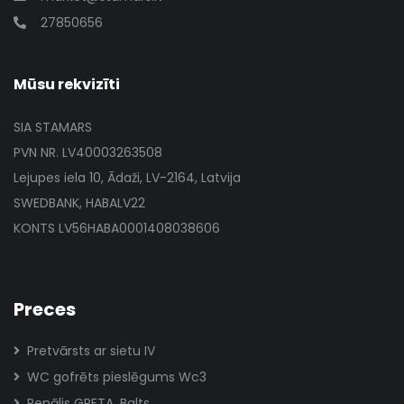
27850656
Mūsu rekvizīti
SIA STAMARS
PVN NR. LV40003263508
Lejupes iela 10, Ādaži, LV-2164, Latvija
SWEDBANK, HABALV22
KONTS LV56HABA0001408038606
Preces
Pretvārsts ar sietu IV
WC gofrēts pieslēgums Wc3
Penālis GRETA, Balts