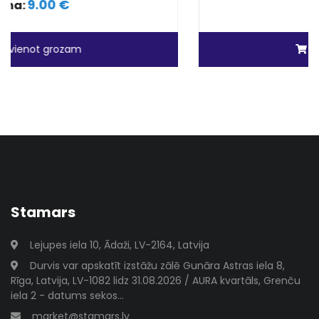
6.50 €
Cena:
Pievienot grozam
Stamars
Lejupes iela 10, Ādaži, LV-2164, Latvija
Durvis var apskatīt izstāžu zālē Gunāra Astras iela 8,
Rīga, Latvija, LV-1082 lidz 31.08.2026 / AURA kvartāls, Grenču
iela 2 - datums sekos...
market@stamars.lv