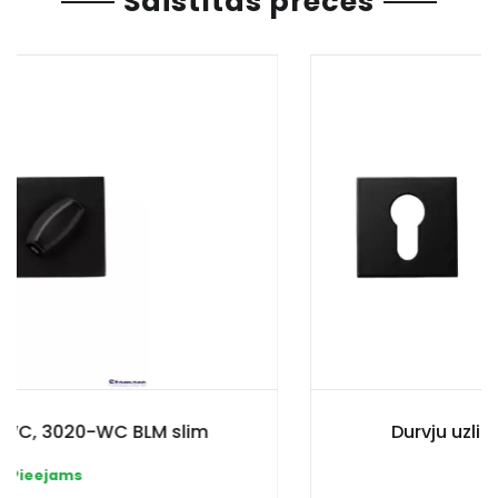
Saistītas preces
Durvju uzlika PZ, DP-C-30 BLM slim
Pieejams